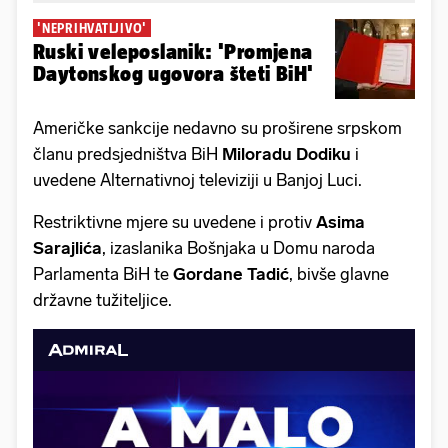
'NEPRIHVATLJIVO'
Ruski veleposlanik: 'Promjena
Daytonskog ugovora šteti BiH'
Američke sankcije nedavno su proširene srpskom
članu predsjedništva BiH
Miloradu Dodiku
i
uvedene Alternativnoj televiziji u Banjoj Luci.
Restriktivne mjere su uvedene i protiv
Asima
Sarajlića
, izaslanika Bošnjaka u Domu naroda
Parlamenta BiH te
Gordane Tadić
, bivše glavne
državne tužiteljice.