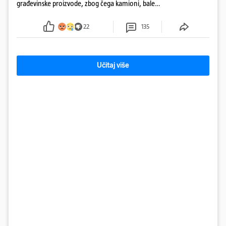
građevinske proizvode, zbog čega kamioni, bale
plastike i samljeveni materijal dugo nisu izazivali
sumnju
22
135
Učitaj više