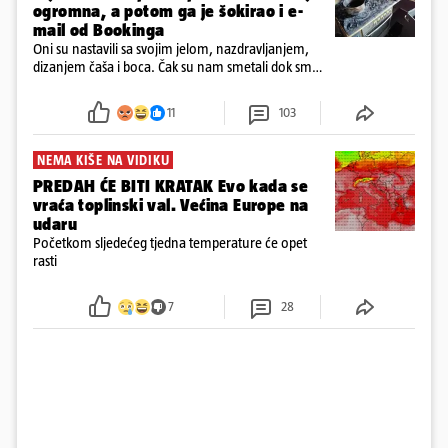
ogromna, a potom ga je šokirao i e-
mail od Bookinga
Oni su nastavili sa svojim jelom, nazdravljanjem,
dizanjem čaša i boca. Čak su nam smetali dok smo
u panici kupili crijeva kako bismo pokušali ugasiti
požar, rekao je vlasnik
11
103
NEMA KIŠE NA VIDIKU
PREDAH ĆE BITI KRATAK Evo kada se
vraća toplinski val. Većina Europe na
udaru
Početkom sljedećeg tjedna temperature će opet
rasti
7
28