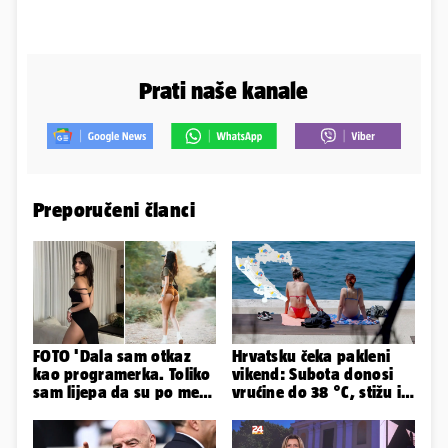
Prati naše kanale
Preporučeni članci
FOTO 'Dala sam otkaz
Hrvatsku čeka pakleni
kao programerka. Toliko
vikend: Subota donosi
sam lijepa da su po meni
vrućine do 38 °C, stižu i
napravili lutku'
grmljavinski pljuskovi