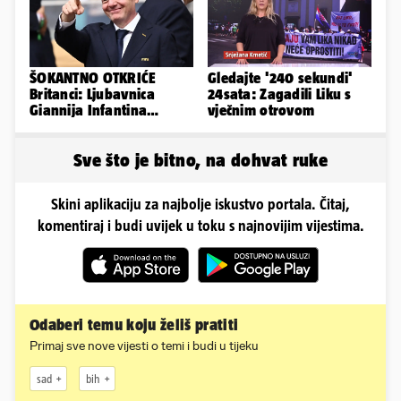
ŠOKANTNO OTKRIĆE
Gledajte '240 sekundi'
Britanci: Ljubavnica
24sata: Zagadili Liku s
Giannija Infantina
vječnim otrovom
isplaćena je novcem
Uefe!?
Sve što je bitno, na dohvat ruke
Skini aplikaciju za najbolje iskustvo portala. Čitaj,
komentiraj i budi uvijek u toku s najnovijim vijestima.
Odaberi temu koju želiš pratiti
Primaj sve nove vijesti o temi i budi u tijeku
sad
bih