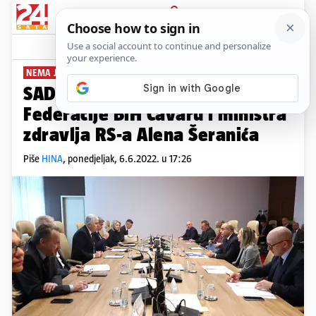
PRIJAVA
News
Komentari
3
NEMA JOŠ POJEDINOSTI
SAD sankcionirao predsjednika
Federacije BiH Čavaru i ministra
zdravlja RS-a Alena Šeranića
Piše
HINA
,
ponedjeljak, 6.6.2022. u 17:26