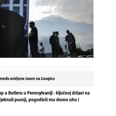
 među omiljene izvore na Googleu
p u Butleru u Pennsylvaniji - ključnoj državi na
jeknuli pucnji, pogodivši mu desno uho i