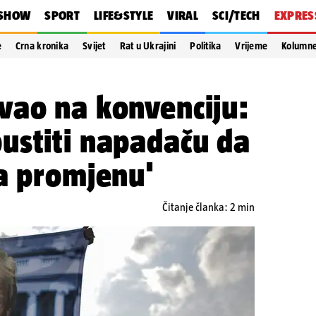
SHOW
SPORT
LIFE&STYLE
VIRAL
SCI/TECH
EXPRES
e
Crna kronika
Svijet
Rat u Ukrajini
Politika
Vrijeme
Kolumn
vao na konvenciju:
ustiti napadaču da
a promjenu'
Čitanje članka: 2 min