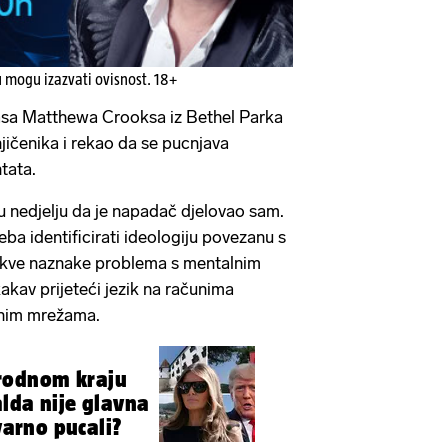
u mogu izazvati ovisnost. 18+
masa Matthewa Crooksa iz Bethel Parka
jičenika i rekao da se pucnjava
tata.
 u nedjelju da je napadač djelovao sam.
reba identificirati ideologiju povezanu s
kakve naznake problema s mentalnim
kakav prijeteći jezik na računima
enim mrežama.
rodnom kraju
lda nije glavna
tvarno pucali?