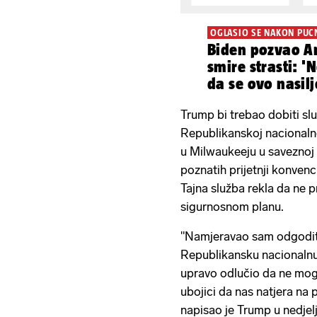
OGLASIO SE NAKON PUC
Biden pozvao A
smire strasti: '
da se ovo nasilj
Trump bi trebao dobiti sl
Republikanskoj nacionalno
u Milwaukeeju u saveznoj 
poznatih prijetnji konvenci
Tajna služba rekla da ne 
sigurnosnom planu.
"Namjeravao sam odgoditi
Republikansku nacionalnu
upravo odlučio da ne mog
ubojici da nas natjera na 
napisao je Trump u nedjelj