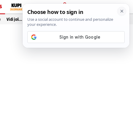
S
PRIJAVA
e
Vidi još…