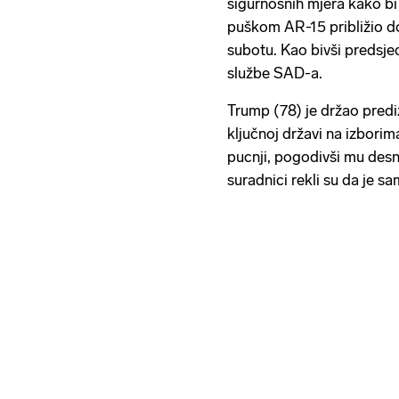
sigurnosnih mjera kako bi
puškom AR-15 približio d
subotu. Kao bivši predsje
službe SAD-a.
Trump (78) je držao prediz
ključnoj državi na izborim
pucnji, pogodivši mu desno
suradnici rekli su da je s