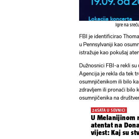
Igre na sreć
FBI je identificirao Tho
u Pennsylvaniji kao osumn
istražuje kao pokušaj aten
Dužnosnici FBI-a rekli su
Agencija je rekla da tek t
osumnjičenikom ili bilo 
zdravljem ili pronaći bilo 
osumnjičenika na društv
24SATA U SEVNICI
U Melanijinom 
atentat na Dona
vijest: Kaj su s