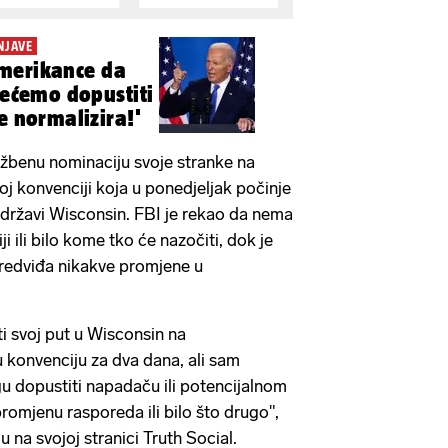
NJAVE
merikance da
Nećemo dopustiti
e normalizira!'
užbenu nominaciju svoje stranke na
j konvenciji koja u ponedjeljak počinje
državi Wisconsin. FBI je rekao da nema
ji ili bilo kome tko će nazočiti, dok je
predviđa nikakve promjene u
 svoj put u Wisconsin na
 konvenciju za dva dana, ali sam
u dopustiti napadaču ili potencijalnom
promjenu rasporeda ili bilo što drugo",
u na svojoj stranici Truth Social.