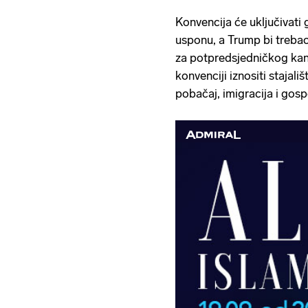
Konvencija će uključivati 
usponu, a Trump bi trebao 
za potpredsjedničkog kan
konvenciji iznositi stajal
pobačaj, imigracija i gos