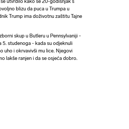
 se utvrdilo kako se 20-godišnjak s
ovoljno blizu da puca u Trumpa u
dnik Trump ima doživotnu zaštitu Tajne
borni skup u Butleru u Pennsylvaniji -
a 5. studenoga - kada su odjeknuli
 uho i okrvavivši mu lice. Njegovi
amo lakše ranjen i da se osjeća dobro.