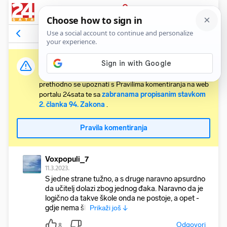
PRIJAVA
Komentari
2
Relevantni
Važna obavijest:
Svaki korisnik koji želi komentirati članke obvezan je
prethodno se upoznati s Pravilima komentiranja na web
portalu 24sata te sa
zabranama propisanim stavkom
2. članka 94. Zakona
.
Pravila komentiranja
Voxpopuli_7
11.3.2023.
S jedne strane tužno, a s druge naravno apsurdno
da učitelj dolazi zbog jednog đaka. Naravno da je
logično da takve škole onda ne postoje, a opet -
gdje nema šk
Prikaži još ↓
Odgovori
8