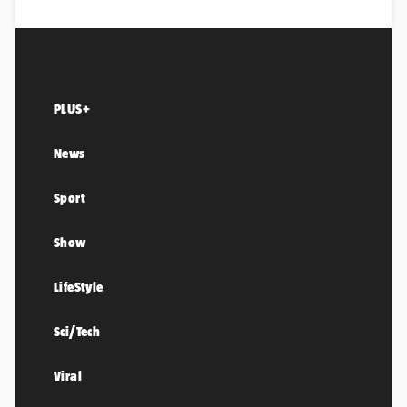
PLUS+
News
Sport
Show
LifeStyle
Sci/Tech
Viral