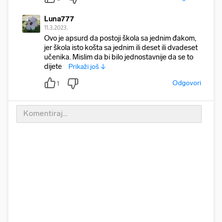
Luna777
11.3.2023.
Ovo je apsurd da postoji škola sa jednim đakom,
jer škola isto košta sa jednim ili deset ili dvadeset
učenika. Mislim da bi bilo jednostavnije da se to
dijete v
Prikaži još ↓
Odgovori
1