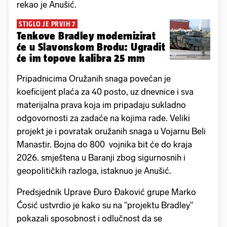
rekao je Anušić.
STIGLO JE PRVIH 7
Tenkove Bradley modernizirat
će u Slavonskom Brodu: Ugradit
će im topove kalibra 25 mm
Pripadnicima Oružanih snaga povećan je
koeficijent plaća za 40 posto, uz dnevnice i sva
materijalna prava koja im pripadaju sukladno
odgovornosti za zadaće na kojima rade. Veliki
projekt je i povratak oružanih snaga u Vojarnu Beli
Manastir. Bojna do 800 vojnika bit će do kraja
2026. smještena u Baranji zbog sigurnosnih i
geopolitičkih razloga, istaknuo je Anušić.
Predsjednik Uprave Đuro Đaković grupe Marko
Ćosić ustvrdio je kako su na "projektu Bradley"
pokazali sposobnost i odlučnost da se