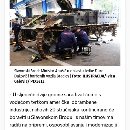
Slavonski Brod: Ministar Anušić u obilasku tvrtke Đuro
Đaković i borbenih vozila Bradley |
Foto: ILUSTRACIJA/Ivica
Galovic/ PIXSELL
- U sljedeće dvije godine surađivat ćemo s
vodećom tvrtkom američke obrambene
industrije, njihovih 20 stručnjaka kontinuirano će
boraviti u Slavonskom Brodu i s našim timovima
raditi na pripremi, osposobljavanju i modernizaciji