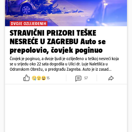
DVOJE OZLIJEĐENIH
STRAVIČNI PRIZORI TEŠKE
NESREĆE U ZAGREBU Auto se
prepolovio, čovjek poginuo
Čovjek je poginuo, a dvoje ljudi je ozlijeđeno u teškoj nesreći koja
se u srijedu oko 22 sata dogodila u Ulici dr. Luje Naletilića u
Odranskom Obrežu, u predgrađu Zagreba. Auto je iz zasad
neutvrđenih razloga sletio s kolnika, a od siline udara vozilo se
15
57
prepolovilo.