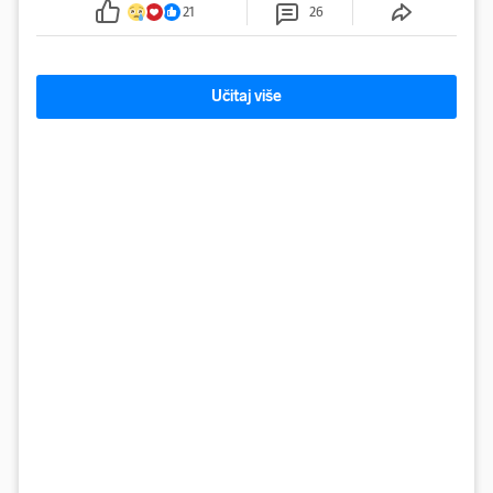
tamošnji liječnici ne vjeruju u oporavak: 'Imamo
21
26
72 sata'
Učitaj više