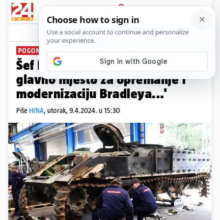
PRIJAVA
News
Komentari
5
POGONE OBIŠLI ANUŠIĆ I KUNDID
Šef Dure Đakovića: 'Bit ćemo
glavno mjesto za opremanje i
modernizaciju Bradleya...'
Piše
HINA
,
utorak, 9.4.2024. u 15:30