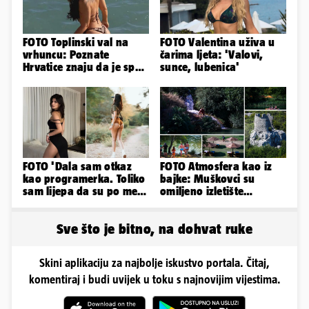
FOTO Toplinski val na
FOTO Valentina uživa u
vrhuncu: Poznate
čarima ljeta: 'Valovi,
Hrvatice znaju da je spas
sunce, lubenica'
u minijaturnom bikiniju
FOTO 'Dala sam otkaz
FOTO Atmosfera kao iz
kao programerka. Toliko
bajke: Muškovci su
sam lijepa da su po meni
omiljeno izletište
napravili lutku'
Zadrana, pogledajte
zašto
Sve što je bitno, na dohvat ruke
Skini aplikaciju za najbolje iskustvo portala. Čitaj,
komentiraj i budi uvijek u toku s najnovijim vijestima.