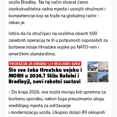
vozila Bradley. Na taj način stvarat ćemo
visokokvalitetna radna mjesta i usvojiti stručnost i
kompetencije koji se traže na globalnoj razini -
rekao je.
Ističe da će stručnjaci na vozilima obaviti 500
zasebnih operacija te ih u potpunosti osposobiti za
borbene misije Hrvatske vojske po NATO-vim i
američkim standardima.
PRORAČUN ZA OBRANU 1,17 MILIJARDI EURA
Što sve čeka Hrvatsku vojsku i
MORH u 2024.? Stižu Rafalei i
Bradleyji, novi raketni sustavi
- Do kraja 2026. sva vozila moraju biti spremna za
borbenu uporabu, nakon toga preuzimamo ulogu
središnjeg mjesta za održavanje
i modernizaciju vozila. Ukupno dolazi 89 oklopnih