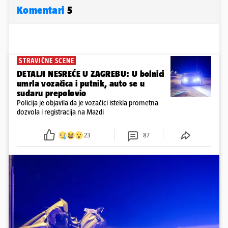
Komentari
5
STRAVIČNE SCENE
DETALJI NESREĆE U ZAGREBU: U bolnici
umrla vozačica i putnik, auto se u
sudaru prepolovio
Policija je objavila da je vozačici istekla prometna
dozvola i registracija na Mazdi
23
87