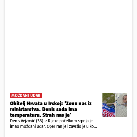
MOŽDANI UDAR
Obitelj Hrvata u Irskoj: 'Zovu nas iz
ministarstva. Denis sada ima
temperaturu. Strah nas je'
Denis Vejzović (38) iz Rijeke početkom srpnja je
imao moždani udar. Operiran je i završio je u komi.
Obitelj ga želi prebaciti u Hrvatsku, kažu kako