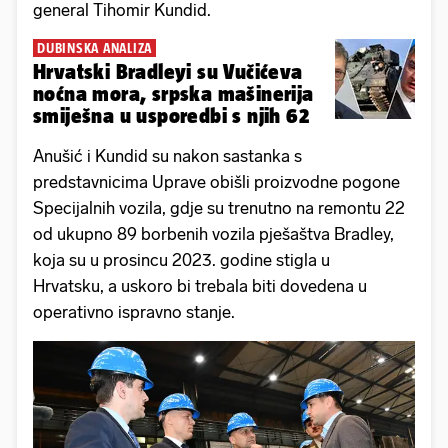
general Tihomir Kundid.
DUBINSKA ANALIZA
Hrvatski Bradleyi su Vučićeva
noćna mora, srpska mašinerija
smiješna u usporedbi s njih 62
Anušić i Kundid su nakon sastanka s
predstavnicima Uprave obišli proizvodne pogone
Specijalnih vozila, gdje su trenutno na remontu 22
od ukupno 89 borbenih vozila pješaštva Bradley,
koja su u prosincu 2023. godine stigla u
Hrvatsku, a uskoro bi trebala biti dovedena u
operativno ispravno stanje.