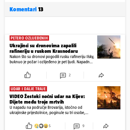
Komentari
13
PETERO OZLIJEĐENIH
Ukrajinci su dronovima zapalili
rafineriju u ruskom Krasnodaru
Nakon što su dronovi pogodili rusku rafineriju Ilsky,
buknuo je požar i ozlijeđeno je pet ljudi. Napadnut
je i industrijski objekt u Samari, Moskva tvrdi da je
srušila 397 dronova
2
UDAR I DALJE TRAJE
VIDEO Žestoki noćni udar na Kijev:
Dijete među troje mrtvih
U napadu na područje Brovarija, istočno od
ukrajinske prijestolnice, poginule su tri osobe,
među kojima i jedno dijete
5
9