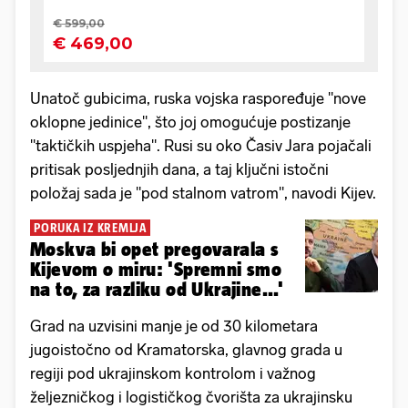
Unatoč gubicima, ruska vojska raspoređuje "nove
oklopne jedinice", što joj omogućuje postizanje
"taktičkih uspjeha". Rusi su oko Časiv Jara pojačali
pritisak posljednjih dana, a taj ključni istočni
položaj sada je "pod stalnom vatrom", navodi Kijev.
PORUKA IZ KREMLJA
Moskva bi opet pregovarala s
Kijevom o miru: 'Spremni smo
na to, za razliku od Ukrajine...'
Grad na uzvisini manje je od 30 kilometara
jugoistočno od Kramatorska, glavnog grada u
regiji pod ukrajinskom kontrolom i važnog
željezničkog i logističkog čvorišta za ukrajinsku