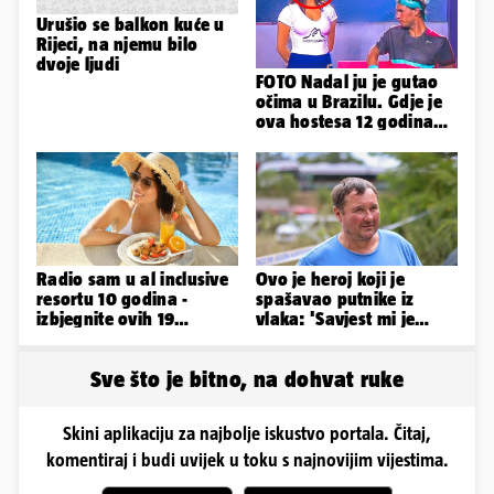
Urušio se balkon kuće u
Rijeci, na njemu bilo
dvoje ljudi
FOTO Nadal ju je gutao
očima u Brazilu. Gdje je
ova hostesa 12 godina
poslije i kako izgleda?
Radio sam u al inclusive
Ovo je heroj koji je
resortu 10 godina -
spašavao putnike iz
izbjegnite ovih 19
vlaka: 'Savjest mi je
grešaka i olakšajte si
nalagala da to
odmor
napravim...'
Sve što je bitno, na dohvat ruke
Skini aplikaciju za najbolje iskustvo portala. Čitaj,
komentiraj i budi uvijek u toku s najnovijim vijestima.