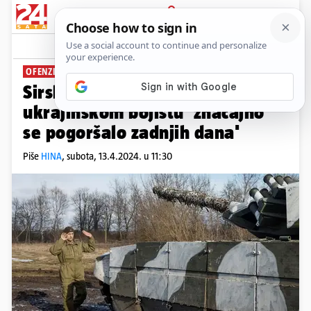
PRIJAVA
News
Komentari
13
OFENZIVA RUSKE VOJSKE
Sirski: Stanje na istočnom
ukrajinskom bojištu 'značajno
se pogoršalo zadnjih dana'
Piše
HINA
,
subota, 13.4.2024. u 11:30