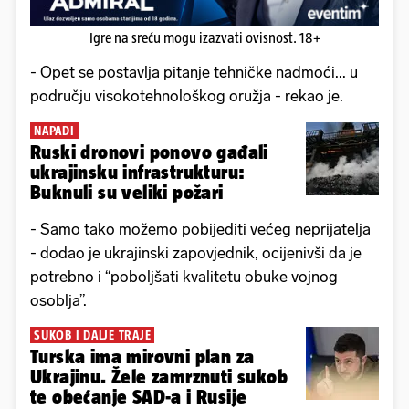
Igre na sreću mogu izazvati ovisnost. 18+
- Opet se postavlja pitanje tehničke nadmoći... u
području visokotehnološkog oružja - rekao je.
NAPADI
Ruski dronovi ponovo gađali
ukrajinsku infrastrukturu:
Buknuli su veliki požari
- Samo tako možemo pobijediti većeg neprijatelja
- dodao je ukrajinski zapovjednik, ocijenivši da je
potrebno i “poboljšati kvalitetu obuke vojnog
osoblja”.
SUKOB I DALJE TRAJE
Turska ima mirovni plan za
Ukrajinu. Žele zamrznuti sukob
te obećanje SAD-a i Rusije