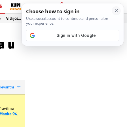
S
PRIJAVA
e
Vidi još…
a u
levantni
Pravilima
članka 94.