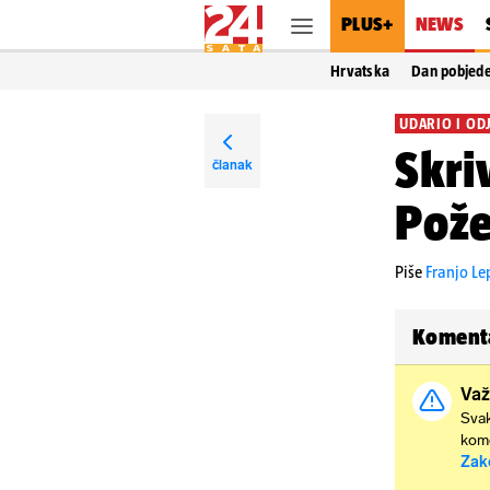
PLUS+
NEWS
Hrvatska
Dan pobjed
UDARIO I OD
Skri
članak
Pože
Piše
Franjo L
Koment
Važ
Svak
kome
Zak