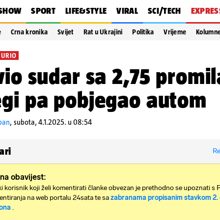
SHOW
SPORT
LIFE&STYLE
VIRAL
SCI/TECH
EXPRES
e
Crna kronika
Svijet
Rat u Ukrajini
Politika
Vrijeme
Kolumn
JURIO
vio sudar sa 2,75 promil
gi pa pobjegao autom
epan
,
subota, 4.1.2025. u 08:54
ari
Re
na obavijest:
i korisnik koji želi komentirati članke obvezan je prethodno se upoznati s 
ntiranja na web portalu 24sata te sa
zabranama propisanim stavkom 2. 
ona
.