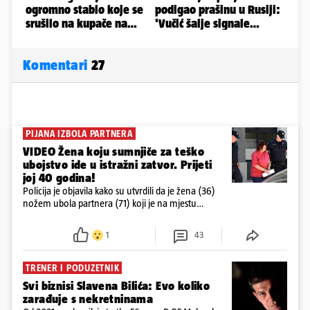
Komentari
27
PIJANA IZBOLA PARTNERA
VIDEO Žena koju sumnjiče za teško
ubojstvo ide u istražni zatvor. Prijeti
joj 40 godina!
Policija je objavila kako su utvrdili da je žena (36)
nožem ubola partnera (71) koji je na mjestu
preminuo. Imala je 2,03 promila. U nedjelju su je
ispitali i poslali u istražni zatvor
1
43
TRENER I PODUZETNIK
Svi biznisi Slavena Bilića: Evo koliko
zarađuje s nekretninama