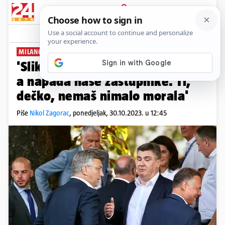
PRIJAVA
News
Komentari
27
MILANOVIĆ PLENKOVIĆU:
'Slika se s rusofilom Đokovićem,
a napada naše zastupnike. Ti,
dečko, nemaš nimalo morala'
Piše
Nikol Zagorac
,
ponedjeljak, 30.10.2023. u 12:45