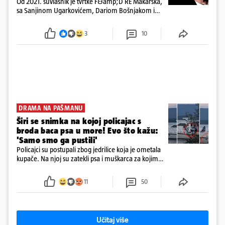
Od 2021. suvlasnik je tvrtke F&amp;D RE Makarska,
sa Sanjinom Ugarkovićem, Dariom Bošnjakom i
Dobrislavom Hrkaćem. Tvrtka je registrirana za
poslovanje nekretninama, a od osnutka nema
3
10
zaposlenih
DRAMA NA PAŠMANU
Širi se snimka na kojoj policajac s
broda baca psa u more! Evo što kažu:
'Samo smo ga pustili'
Policajci su postupali zbog jedrilice koja je ometala
kupače. Na njoj su zatekli psa i muškarca za kojim
se od ranije trage. Muškarac je pružao otpor te su
ga uhitili, a psa je preuzeo komunalni redar
11
50
Učitaj više