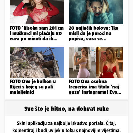
FOTO 'Visoka sam 201 cm
20 najjačih bolova: Tko
i muškarci mi plaćaju 80
misli da je porod na
eura po minuti da ih
popisu, vara se...
pokorim riječima'
FOTO Ovo je balkon u
FOTO Ova osobna
Rijeci s kojeg su pali
trenerica ima titulu 'naj
maloljetnici
guze' Instagrama! Evo
koliko naplaćuje po
satu...
Sve što je bitno, na dohvat ruke
Skini aplikaciju za najbolje iskustvo portala. Čitaj,
komentiraj i budi uvijek u toku s najnovijim vijestima.