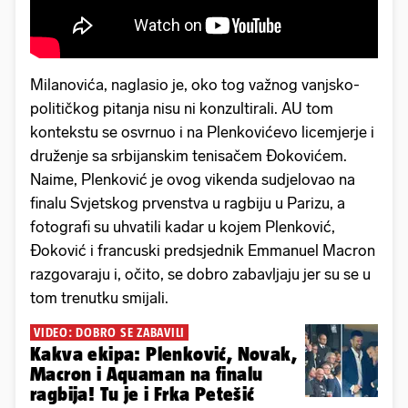
Milanovića, naglasio je, oko tog važnog vanjsko-
političkog pitanja nisu ni konzultirali. AU tom
kontekstu se osvrnuo i na Plenkovićevo licemjerje i
druženje sa srbijanskim tenisačem Đokovićem.
Naime, Plenković je ovog vikenda sudjelovao na
finalu Svjetskog prvenstva u ragbiju u Parizu, a
fotografi su uhvatili kadar u kojem Plenković,
Đoković i francuski predsjednik Emmanuel Macron
razgovaraju i, očito, se dobro zabavljaju jer su se u
tom trenutku smijali.
VIDEO: DOBRO SE ZABAVILI
Kakva ekipa: Plenković, Novak,
Macron i Aquaman na finalu
ragbija! Tu je i Frka Petešić