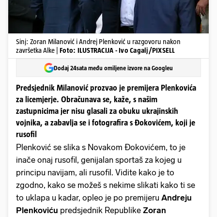
Sinj: Zoran Milanović i Andrej Plenković u razgovoru nakon
završetka Alke |
Foto: ILUSTRACIJA - Ivo Cagalj/PIXSELL
Dodaj 24sata među omiljene izvore na Googleu
Predsjednik Milanović prozvao je premijera Plenkovića
za licemjerje. Obračunava se, kaže, s našim
zastupnicima jer nisu glasali za obuku ukrajinskih
vojnika, a zabavlja se i fotografira s Đokovićem, koji je
rusofil
Plenković se slika s Novakom Đokovićem, to je
inače onaj rusofil, genijalan sportaš za kojeg u
principu navijam, ali rusofil. Vidite kako je to
zgodno, kako se možeš s nekime slikati kako ti se
to uklapa u kadar, opleo je po premijeru
Andreju
Plenkoviću
predsjednik Republike
Zoran