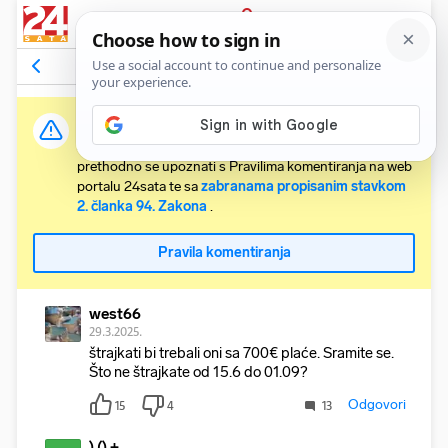
PRIJAVA
Komentari
40
Relevantni
Važna obavijest:
Svaki korisnik koji želi komentirati članke obvezan je
prethodno se upoznati s Pravilima komentiranja na web
portalu 24sata te sa
zabranama propisanim stavkom
2. članka 94. Zakona
.
Pravila komentiranja
west66
29.3.2025.
štrajkati bi trebali oni sa 700€ plaće. Sramite se.
Što ne štrajkate od 15.6 do 01.09?
Odgovori
15
4
13
) () +