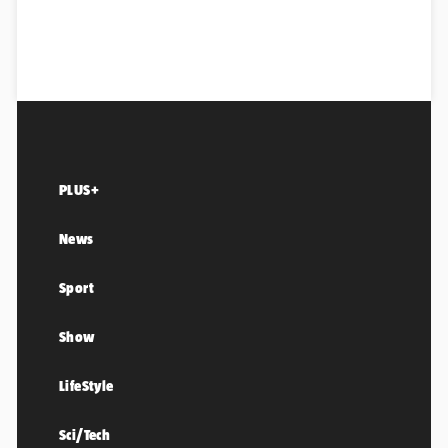
PLUS+
News
Sport
Show
LifeStyle
Sci/Tech