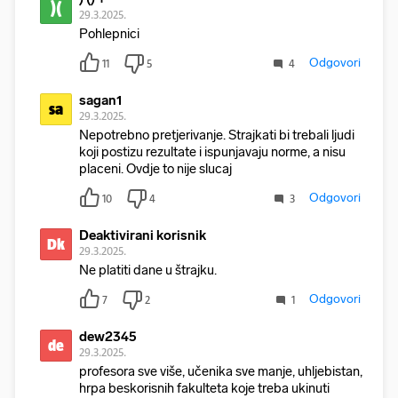
)(
29.3.2025.
Pohlepnici
Odgovori
11
5
4
sagan1
sa
29.3.2025.
Nepotrebno pretjerivanje. Strajkati bi trebali ljudi
koji postizu rezultate i ispunjavaju norme, a nisu
placeni. Ovdje to nije slucaj
Odgovori
10
4
3
Deaktivirani korisnik
Dk
29.3.2025.
Ne platiti dane u štrajku.
Odgovori
7
2
1
dew2345
de
29.3.2025.
profesora sve više, učenika sve manje, uhljebistan,
hrpa beskorisnih fakulteta koje treba ukinuti