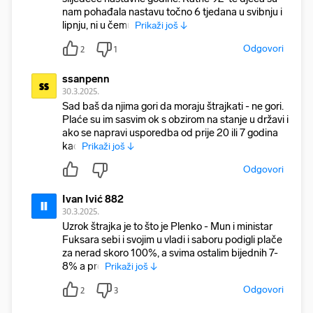
nam pohađala nastavu točno 6 tjedana u svibnju i
lipnju, ni u čemu
Prikaži još ↓
Odgovori
2
1
ssanpenn
ss
30.3.2025.
Sad baš da njima gori da moraju štrajkati - ne gori.
Plaće su im sasvim ok s obzirom na stanje u državi i
ako se napravi usporedba od prije 20 ili 7 godina
kad
Prikaži još ↓
Odgovori
Ivan Ivić 882
II
30.3.2025.
Uzrok štrajka je to što je Plenko - Mun i ministar
Fuksara sebi i svojim u vladi i saboru podigli plače
za nerad skoro 100%, a svima ostalim bijednih 7-
8% a pro
Prikaži još ↓
Odgovori
2
3