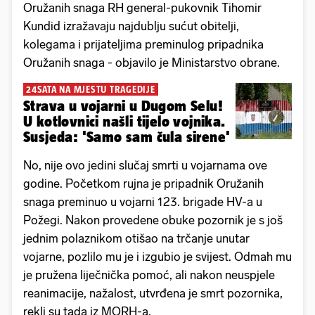
Oružanih snaga RH general-pukovnik Tihomir
Kundid izražavaju najdublju sućut obitelji,
kolegama i prijateljima preminulog pripadnika
Oružanih snaga - objavilo je Ministarstvo obrane.
24SATA NA MJESTU TRAGEDIJE
Strava u vojarni u Dugom Selu!
U kotlovnici našli tijelo vojnika.
Susjeda: 'Samo sam čula sirene'
No, nije ovo jedini slučaj smrti u vojarnama ove
godine. Početkom rujna je pripadnik Oružanih
snaga preminuo u vojarni 123. brigade HV-a u
Požegi. Nakon provedene obuke pozornik je s još
jednim polaznikom otišao na trčanje unutar
vojarne, pozlilo mu je i izgubio je svijest. Odmah mu
je pružena liječnička pomoć, ali nakon neuspjele
reanimacije, nažalost, utvrđena je smrt pozornika,
rekli su tada iz MORH-a.