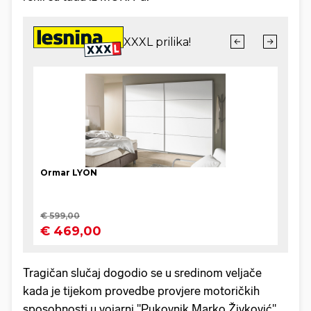
Tragičan slučaj dogodio se u sredinom veljače
kada je tijekom provedbe provjere motoričkih
sposobnosti u vojarni "Pukovnik Marko Živković"