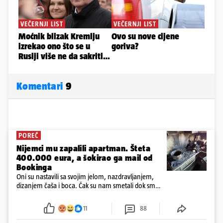
Komentari
9
POREČ
Nijemci mu zapalili apartman. Šteta
400.000 eura, a šokirao ga mail od
Bookinga
Oni su nastavili sa svojim jelom, nazdravljanjem,
dizanjem čaša i boca. Čak su nam smetali dok smo
u panici kupili crijeva kako bismo pokušali ugasiti
požar, rekao je vlasnik
11
88