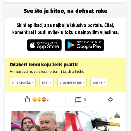
u minijaturnom bikiniju
obline. Ovako izgleda
Sve što je bitno, na dohvat ruke
Skini aplikaciju za najbolje iskustvo portala. Čitaj,
komentiraj i budi uvijek u toku s najnovijim vijestima.
Odaberi temu koju želiš pratiti
Primaj sve nove vijesti o temi i budi u tijeku
crna kronika
smrt
oružane snage
vojska
5
9