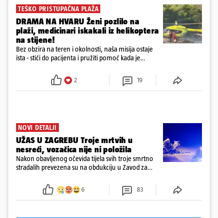
TEŠKO PRISTUPAČNA PLAŽA
DRAMA NA HVARU Ženi pozlilo na
plaži, medicinari iskakali iz helikoptera
na stijene!
Bez obzira na teren i okolnosti, naša misija ostaje
ista - stići do pacijenta i pružiti pomoć kada je
najpotrebnija - objavilo je Ministarstvo zdravstva na
Facebooku
2
19
NOVI DETALJI
UŽAS U ZAGREBU Troje mrtvih u
nesreći, vozačica nije ni položila
Nakon obavljenog očevida tijela svih troje smrtno
stradalih prevezena su na obdukciju u Zavod za
sudsku medicinu i kriminalistiku u Zagrebu, a
policija nastavlja kriminalističko istraživanje
6
83