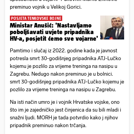
preminuo vojnik u Velikoj Gorici.
POSJETA TENKOVSKE BOJNE
Ministar Anušić: 'Nastavljamo
poboljšavati uvjete pripadnika
HV-a, posjetit ćemo sve vojarne'
Pamtimo i slučaj iz 2022. godine kada je javnost
potresla smrt 30-godišnjeg pripadnika ATJ-Lučko
kojemu je pozlilo za vrijeme treninga na nasipu u
Zagrebu. Nedugo nakon preminuo je u bolnici.
smrt 30-godišnjeg pripadnika ATJ-Lučko kojemu je
pozlilo za vrijeme treninga na nasipu u Zagrebu.
Na isti način umro je i vojnik Hrvatske vojske, ono
što im je zajedničko jest činjenica da su bili mladi i
snažni ljudi. MORH je tada potvrdio kako j njihov
pripadnik preminuo nakon trčanja.