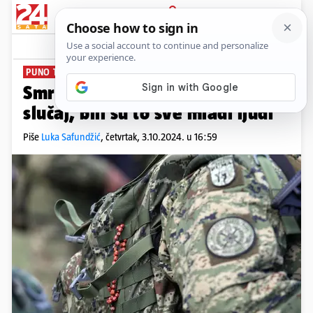
PRIJAVA
News
Komentari
9
PUNO TRAGEDIJA
Smrt u vojarni: Nije ovo jedini
slučaj, bili su to sve mladi ljudi
Piše
Luka Safundžić
,
četvrtak, 3.10.2024. u 16:59