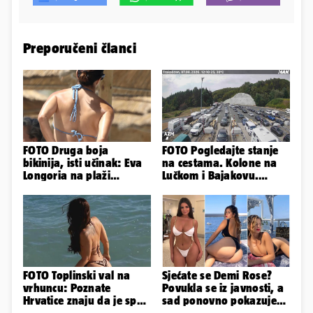
Preporučeni članci
FOTO Druga boja
FOTO Pogledajte stanje
bikinija, isti učinak: Eva
na cestama. Kolone na
Longoria na plaži
Lučkom i Bajakovu.
pipkala svoje zanosne
Problemi zbog vjetra
obline
FOTO Toplinski val na
Sjećate se Demi Rose?
vrhuncu: Poznate
Povukla se iz javnosti, a
Hrvatice znaju da je spas
sad ponovno pokazuje