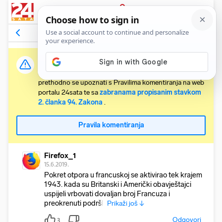
PRIJAVA
Komentari
8
Relevantni
Važna obavijest:
Svaki korisnik koji želi komentirati članke obvezan je
prethodno se upoznati s Pravilima komentiranja na web
portalu 24sata te sa
zabranama propisanim stavkom
2. članka 94. Zakona
.
Pravila komentiranja
Firefox_1
15.6.2019.
Pokret otpora u francuskoj se aktivirao tek krajem
1943. kada su Britanski i Američki obavještajci
uspijeli vrbovati dovaljan broj Francuza i
preokrenuti podršk
Prikaži još ↓
Odgovori
3