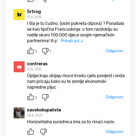
Srtrog
Sr
15.6.2019.
I šta je tu čudno, (osim pokreta otpora) ? Ponašala
se kao tipična Francuskinja: u tom razdoblju su
rodile skoro 100.000 djece svojim njemačkim
partnerima! A po
Prikaži još ↓
Odgovori
3
1
contreras
co
15.6.2019.
Opljackaju ubijaju muce kradu cjelu povijest i onda
nam pricaju kako su te zemlje ekonomski
napredne pljuc
Odgovori
2
savskokupaliste
28.6.2021.
Horizontalna suradnica.Ima za to i kraći naziv.
Odgovori