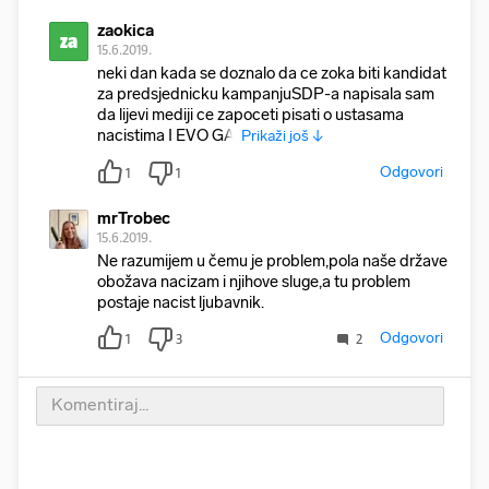
zaokica
za
15.6.2019.
neki dan kada se doznalo da ce zoka biti kandidat
za predsjednicku kampanjuSDP-a napisala sam
da lijevi mediji ce zapoceti pisati o ustasama
nacistima I EVO GA.
Prikaži još ↓
Odgovori
1
1
mrTrobec
15.6.2019.
Ne razumijem u čemu je problem,pola naše države
obožava nacizam i njihove sluge,a tu problem
postaje nacist ljubavnik.
Odgovori
1
3
2