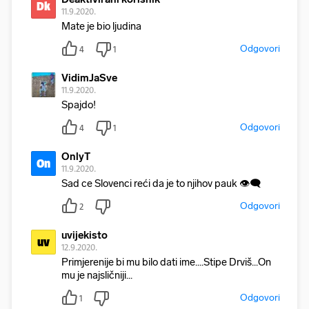
Dk
11.9.2020.
Mate je bio ljudina
Odgovori
4
1
VidimJaSve
11.9.2020.
Spajdo!
Odgovori
4
1
OnlyT
On
11.9.2020.
Sad ce Slovenci reći da je to njihov pauk 👁‍🗨
Odgovori
2
uvijekisto
uv
12.9.2020.
Primjerenije bi mu bilo dati ime....Stipe Drviš...On
mu je najsličniji...
Odgovori
1