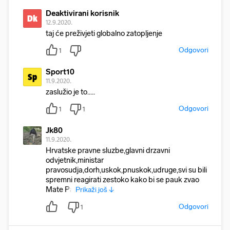
Deaktivirani korisnik
Dk
12.9.2020.
taj će preživjeti globalno zatopljenje
Odgovori
1
Sport10
Sp
11.9.2020.
zaslužio je to.....
Odgovori
1
1
Jk80
11.9.2020.
Hrvatske pravne sluzbe,glavni drzavni
odvjetnik,ministar
pravosudja,dorh,uskok,pnuskok,udruge,svi su bili
spremni reagirati zestoko kako bi se pauk zvao
Mate Pa
Prikaži još ↓
Odgovori
1