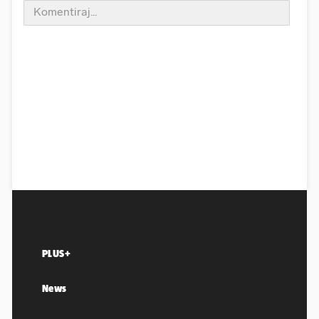
PLUS+
News