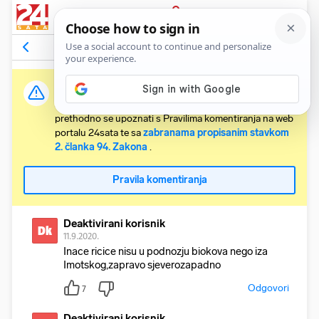
PRIJAVA
Komentari
8
Relevantni
Važna obavijest:
Svaki korisnik koji želi komentirati članke obvezan je
prethodno se upoznati s Pravilima komentiranja na web
portalu 24sata te sa
zabranama propisanim stavkom
2. članka 94. Zakona
.
Pravila komentiranja
Deaktivirani korisnik
Dk
11.9.2020.
Inace ricice nisu u podnozju biokova nego iza
Imotskog,zapravo sjeverozapadno
Odgovori
7
Deaktivirani korisnik