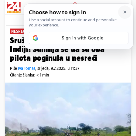
PRIJAVA
News
Komentari
0
NESREĆA U INDIJI
Srušio se ratni zrakoplov u
Indiji! Sumnja se da su oba
pilota poginula u nesreći
Piše
Iva Tomas
,
srijeda, 9.7.2025. u 11:37
Čitanje članka: < 1 min