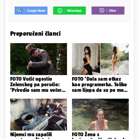
Preporučeni članci
FOTO Vučić ugostio
FOTO 'Dala sam otkaz
Zelenskog pa poručio:
kao programerka. Toliko
'Priredio sam mu večeru
sam lijepa da su po meni
i poželio dobrodošlicu'
napravili lutku'
Nijemci mu zapalili
FOTO Žena s