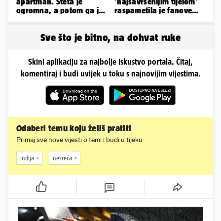
apartman. Šteta je
'najsavršenijim tijelom'
ogromna, a potom ga je
raspametila je fanove
šokirao i e-mail od
zaigranim fotkama iz
Bookinga
plićaka
Sve što je bitno, na dohvat ruke
Skini aplikaciju za najbolje iskustvo portala. Čitaj,
komentiraj i budi uvijek u toku s najnovijim vijestima.
Odaberi temu koju želiš pratiti
Primaj sve nove vijesti o temi i budi u tijeku
indija
nesreća