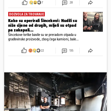
7
28
DOZVOLA ZA TROVANJE
Kako su operirali Šincekovi: Nudili su
niže cijene od drugih, mljeli su otpad
pa zakapali...
Šincekove tvrtke bavile su se preradom otpada u
građevinske proizvode, zbog čega kamioni, bale
plastike i samljeveni materijal dugo nisu izazivali
sumnju
22
135