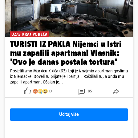
UŽAS KRAJ POREČA
TURISTI IZ PAKLA Nijemci u Istri
mu zapalili apartman! Vlasnik:
'Ovo je danas postala tortura'
Posjetili smo Markicu Kikića (63) koji je iznajmio apartman gostima
iz Njemačke. Doveli su prijatelje i partijali. Roštiljali su, a onda mu
zapalili apartman. Očajan je...
10
85
Učitaj više