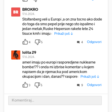
BROKRO
BR
17.6.2024.
Stoltenberg veli u Europi ,a on zna tocno ako dode
do toga da smo pepel prije nego sto ispalimo i
jedan metak,Ruske Heperson rakete lete 24
tisuce kmh i imaju d
Prikaži još ↓
Odgovori
4
5
4
lolita 29
17.6.2024.
ameri imaju po europi rasporedjene nuklearne
bombe!?? i onda mi izbrise komentar u kojem
napisem da je njemacka pod americkom
okupacijom i dan, danas?? raspored
Prikaži još ↓
Odgovori
3
5
9