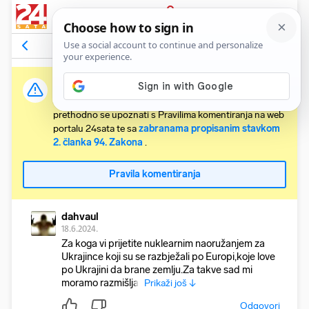
PRIJAVA
Komentari
16
Relevantni
Važna obavijest:
Svaki korisnik koji želi komentirati članke obvezan je
prethodno se upoznati s Pravilima komentiranja na web
portalu 24sata te sa
zabranama propisanim stavkom
2. članka 94. Zakona
.
Pravila komentiranja
dahvaul
18.6.2024.
Za koga vi prijetite nuklearnim naoružanjem za
Ukrajince koji su se razbježali po Europi,koje love
po Ukrajini da brane zemlju.Za takve sad mi
moramo razmišljat
Prikaži još ↓
Odgovori