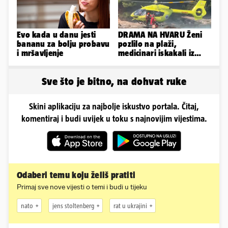
Evo kada u danu jesti
DRAMA NA HVARU Ženi
bananu za bolju probavu
pozlilo na plaži,
i mršavljenje
medicinari iskakali iz
helikoptera na stijene!
Sve što je bitno, na dohvat ruke
Skini aplikaciju za najbolje iskustvo portala. Čitaj,
komentiraj i budi uvijek u toku s najnovijim vijestima.
Odaberi temu koju želiš pratiti
Primaj sve nove vijesti o temi i budi u tijeku
nato
jens stoltenberg
rat u ukrajini