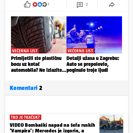
7
2
Komentari
2
TKO JE TKAČUK?
VIDEO Bombaški napad na šefa ruskih
'Vampira': Mercedes je izgorio, a