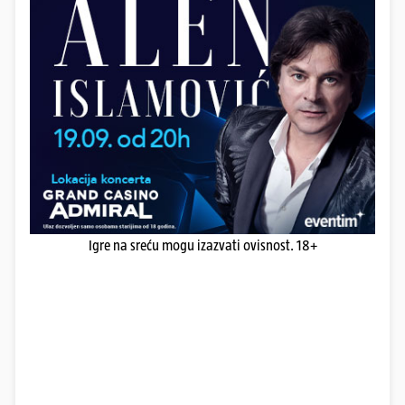
Igre na sreću mogu izazvati ovisnost. 18+