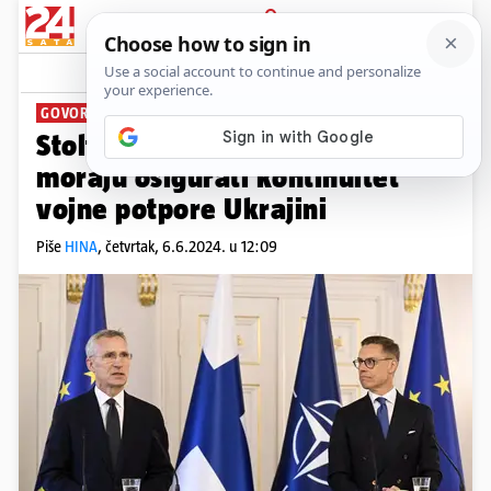
PRIJAVA
News
Komentari
2
GOVOR U FINSKOJ
Stoltenberg u Finskoj: Saveznici
moraju osigurati kontinuitet
vojne potpore Ukrajini
Piše
HINA
,
četvrtak, 6.6.2024. u 12:09