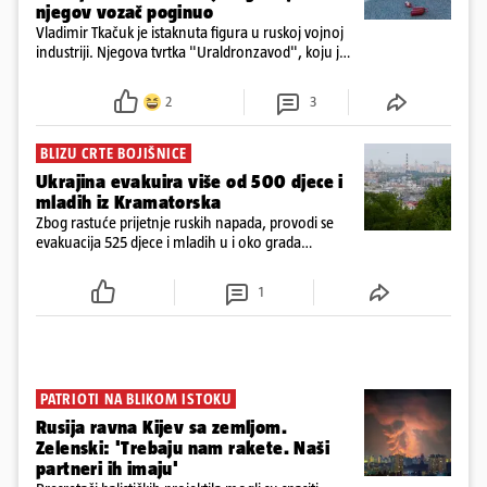
njegov vozač poginuo
Vladimir Tkačuk je istaknuta figura u ruskoj vojnoj
industriji. Njegova tvrtka "Uraldronzavod", koju je
osnovao 2023. godine, proizvodi FPV (First-Person
View) dronove iz obitelji "Upir"
2
3
BLIZU CRTE BOJIŠNICE
Ukrajina evakuira više od 500 djece i
mladih iz Kramatorska
Zbog rastuće prijetnje ruskih napada, provodi se
evakuacija 525 djece i mladih u i oko grada
Kramatorska na istoku Ukrajine, blizu crte bojišnice
1
PATRIOTI NA BLIKOM ISTOKU
Rusija ravna Kijev sa zemljom.
Zelenski: 'Trebaju nam rakete. Naši
partneri ih imaju'