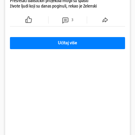
Presretači balističkih projektila mogli su spasiti
živote ljudi koji su danas poginuli, rekao je Zelenski
3
Učitaj više