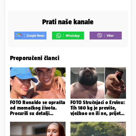
Prati naše kanale
Preporučeni članci
FOTO Ronaldo se oprašta
FOTO Stručnjaci o Ervinu:
od momačkog života.
Tih 180 kg je previše,
Procurili su detalji
vježbao on ili ne, prijete
glamuroznog vjenčanja
mu mnoge komplikacije