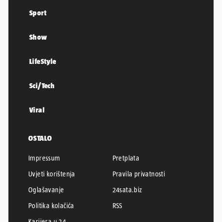
Sport
Show
LifeStyle
Sci/Tech
Viral
OSTALO
Impressum
Pretplata
Uvjeti korištenja
Pravila privatnosti
Oglašavanje
24sata.biz
Politika kolačića
RSS
Karijera u 24