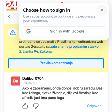
PRIJAVA
Komentari
1
Relevantni
Važna obavijest:
Svaki korisnik koji želi komentirati članke obvezan je
prethodno se upoznati s Pravilima komentiranja na web
portalu 24sata te sa
zabranama propisanim stavkom
2. članka 94. Zakona
.
Pravila komentiranja
Dalibor0704
Da
17.4.2022.
Ako je zabranjeno, onda donosi dobru zaradu. Baš
kao i droga, rijetke životinje, dijelovi životinja kao
afrodizijaci, ima puno toga.
Odgovori