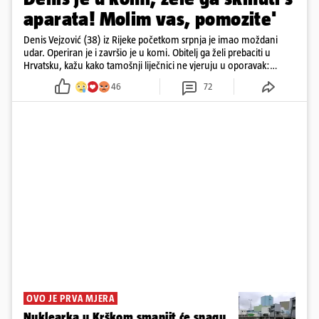
aparata! Molim vas, pomozite'
Denis Vejzović (38) iz Rijeke početkom srpnja je imao moždani
udar. Operiran je i završio je u komi. Obitelj ga želi prebaciti u
Hrvatsku, kažu kako tamošnji liječnici ne vjeruju u oporavak:
'Imamo 72 sata'
46
72
OVO JE PRVA MJERA
Nuklearka u Krškom smanjit će snagu