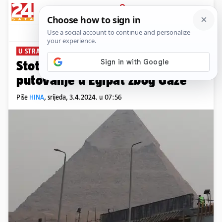
PRIJAVA
News
Komentari
0
U STRAHU OD RATA
Stotine tisuća turista otkazale
putovanje u Egipat zbog Gaze
Piše
HINA
,
srijeda, 3.4.2024. u 07:56