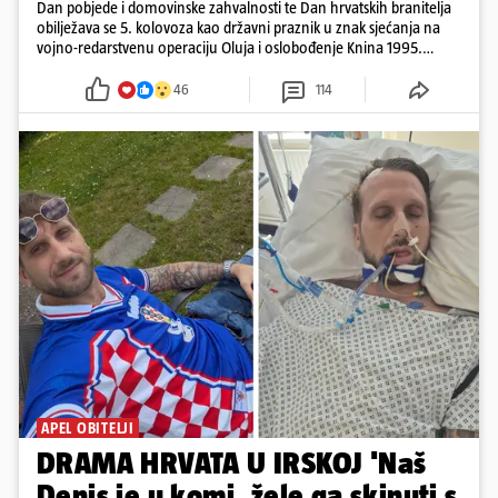
Dan pobjede i domovinske zahvalnosti te Dan hrvatskih branitelja
obilježava se 5. kolovoza kao državni praznik u znak sjećanja na
vojno-redarstvenu operaciju Oluja i oslobođenje Knina 1995.
godine
46
114
APEL OBITELJI
DRAMA HRVATA U IRSKOJ 'Naš
Denis je u komi, žele ga skinuti s