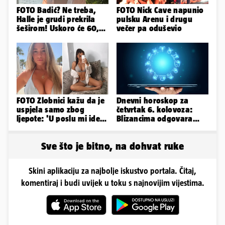
FOTO Badić? Ne treba,
FOTO Nick Cave napunio
Halle je grudi prekrila
pulsku Arenu i drugu
šeširom! Uskoro će 60,
večer pa oduševio
ljetuje u golim izdanjima
FOTO Zlobnici kažu da je
Dnevni horoskop za
uspjela samo zbog
četvrtak 6. kolovoza:
ljepote: 'U poslu mi ide
Blizancima odgovara
jer imam strategiju'
mir, a Vage imaju volje
za sve
Sve što je bitno, na dohvat ruke
Skini aplikaciju za najbolje iskustvo portala. Čitaj,
komentiraj i budi uvijek u toku s najnovijim vijestima.