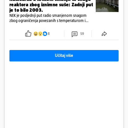
reaktora zbog iznimne suše: Zadnji put
je to bilo 2003.
NEK je posljednji put radio smanjenom snagom
zbog ograničenja povezanih s temperaturom i
protokom rijeke Save 2003. godine, kada je
smanjenje snage bilo potrebno više od 90 dana.
8
59
Učitaj više