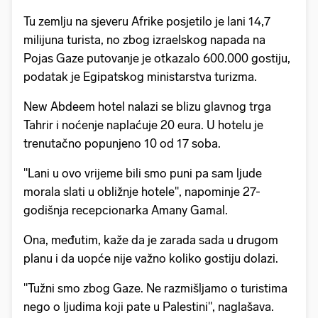
Tu zemlju na sjeveru Afrike posjetilo je lani 14,7
milijuna turista, no zbog izraelskog napada na
Pojas Gaze putovanje je otkazalo 600.000 gostiju,
podatak je Egipatskog ministarstva turizma.
New Abdeem hotel nalazi se blizu glavnog trga
Tahrir i noćenje naplaćuje 20 eura. U hotelu je
trenutačno popunjeno 10 od 17 soba.
"Lani u ovo vrijeme bili smo puni pa sam ljude
morala slati u obližnje hotele", napominje 27-
godišnja recepcionarka Amany Gamal.
Ona, međutim, kaže da je zarada sada u drugom
planu i da uopće nije važno koliko gostiju dolazi.
"Tužni smo zbog Gaze. Ne razmišljamo o turistima
nego o ljudima koji pate u Palestini", naglašava.