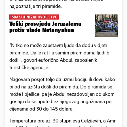
najpoznatije tri piramide.
ISKAZALI NEZADOVOLJSTVO
Veliki prosvjedu Jeruzalemu
protiv vlade Netanyahua
"Nitko ne može zaustaviti ljude da dođu vidjeti
piramide. Da je rat i u samim piramidama ljudi bi
došli", govori euforično Abdul, zaposlenik
turističke agencije.
Nagovara posjetitelje da uzmu kočiju ili devu kako
bi od nalazišta došli do piramida. Do piramida se
može i pješice, pa je Abdul nezadovoljan odlukom
gostiju da se upute bez njegovog angažmana po
cijenama od 30 do 145 dolara.
Temperatura prelazi 30 stupnjeva Celzijevih, a Amr