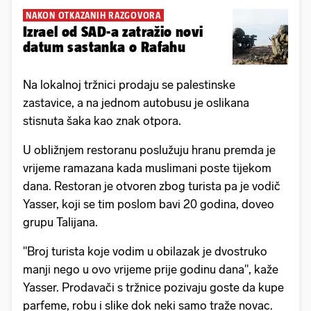
NAKON OTKAZANIH RAZGOVORA
Izrael od SAD-a zatražio novi
datum sastanka o Rafahu
Na lokalnoj tržnici prodaju se palestinske
zastavice, a na jednom autobusu je oslikana
stisnuta šaka kao znak otpora.
U obližnjem restoranu poslužuju hranu premda je
vrijeme ramazana kada muslimani poste tijekom
dana. Restoran je otvoren zbog turista pa je vodič
Yasser, koji se tim poslom bavi 20 godina, doveo
grupu Talijana.
"Broj turista koje vodim u obilazak je dvostruko
manji nego u ovo vrijeme prije godinu dana", kaže
Yasser. Prodavači s tržnice pozivaju goste da kupe
parfeme, robu i slike dok neki samo traže novac.