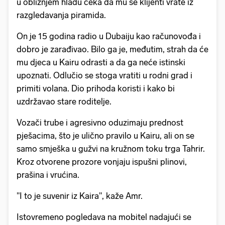
u obližnjem hladu čeka da mu se klijenti vrate iz
razgledavanja piramida.
On je 15 godina radio u Dubaiju kao računovođa i
dobro je zarađivao. Bilo ga je, međutim, strah da će
mu djeca u Kairu odrasti a da ga neće istinski
upoznati. Odlučio se stoga vratiti u rodni grad i
primiti volana. Dio prihoda koristi i kako bi
uzdržavao stare roditelje.
Vozači trube i agresivno oduzimaju prednost
pješacima, što je ulično pravilo u Kairu, ali on se
samo smješka u gužvi na kružnom toku trga Tahrir.
Kroz otvorene prozore vonjaju ispušni plinovi,
prašina i vrućina.
"I to je suvenir iz Kaira", kaže Amr.
Istovremeno pogledava na mobitel nadajući se