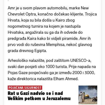
Amr je u svom plavom automobilu, marke New
Chevrolet Optra, konačno dočekao klijente. Trojica
Hrvata, koja su bila došla u Kairo zbog
nogometnog turnira na kojem je nastupila
Hrvatska, angažirala su ga da ih odvede do
predgrađa Kaira kako bi vidjeli piramide. Amr ih
prvo vodi do ruševina Memphisa, nekoć glavnog
grada drevnog Egipta.
Arheološko nalazište, pod zaštitom UNESCO-a,
svaki dan posjeti oko 1000 turista. Prije napada na
Pojas Gaze posjećivalo ga je između 2000 i 3000,
kaže direktorica nalazišta Elham Ahmed.
POJAČANA SIGURNOST
Rat u Gazi nadvio se i nad
Velikim petkom u Jeruzalemu