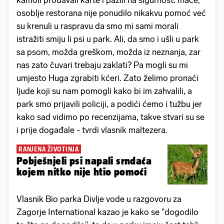
kamoli prodavali karte i pazili na sigurnost. Inače,
osoblje restorana nije ponudilo nikakvu pomoć već
su krenuli u raspravu da smo mi sami morali
istražiti smiju li psi u park. Ali, da smo i ušli u park
sa psom, možda greškom, možda iz neznanja, zar
nas zato čuvari trebaju zaklati? Pa mogli su mi
umjesto Huga zgrabiti kćeri. Zato želimo pronaći
ljude koji su nam pomogli kako bi im zahvalili, a
park smo prijavili policiji, a podići ćemo i tužbu jer
kako sad vidimo po recenzijama, takve stvari su se
i prije događale - tvrdi vlasnik maltezera.
RANJENA ŽIVOTINJA
Pobješnjeli psi napali srndaća
kojem nitko nije htio pomoći
Vlasnik Bio parka Divlje vode u razgovoru za
Zagorje International kazao je kako se "dogodilo