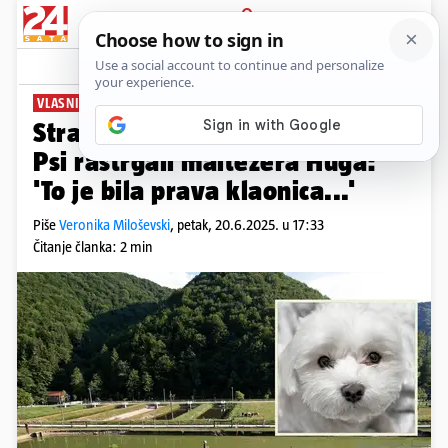
PRIJAVA
News
Komentari
67
VLASNIK ĆE TUŽITI PARK!
Strava u parku kod Samobora!
Psi rastrgali maltezera Huga:
'To je bila prava klaonica...'
Piše
Veronika Miloševski
,
petak, 20.6.2025. u 17:33
Čitanje članka: 2 min