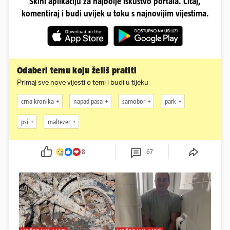
Skini aplikaciju za najbolje iskustvo portala. Čitaj,
komentiraj i budi uvijek u toku s najnovijim vijestima.
Odaberi temu koju želiš pratiti
Primaj sve nove vijesti o temi i budi u tijeku
crna kronika
napad pasa
samobor
park
psi
maltezer
8
67