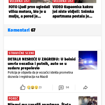
Komentari
67
STRAVIČNE SCENE
DETALJI NESREĆE U ZAGREBU: U bolnici
umrla vozačica i putnik, auto se u
sudaru prepolovio
Policija je objavila da je vozačici istekla prometna
dozvola i registracija na Mazdi
23
94
POREČ
Nijemci mu zapalili apartman. Šteta