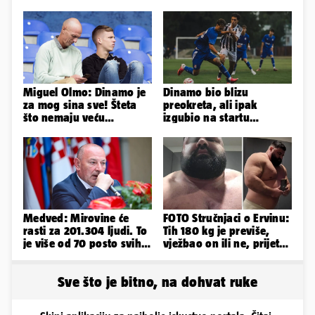
Miguel Olmo: Dinamo je
Dinamo bio blizu
za mog sina sve! Šteta
preokreta, ali ipak
što nemaju veću
izgubio na startu
konkurenciju u hrvatskoj
Ramljaka
ligi...
Medved: Mirovine će
FOTO Stručnjaci o Ervinu:
rasti za 201.304 ljudi. To
Tih 180 kg je previše,
je više od 70 posto svih
vježbao on ili ne, prijete
branitelja
mu mnoge komplikacije
Sve što je bitno, na dohvat ruke