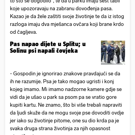
to što se dogodilo", te da u parku imaju šest tabli
koje upozoravaju na zabranu dovođenja pasa.
Kazao je da žele zaštiti svoje životinje te da iz istog
razloga imaju dva mješanca ovčara koji brane krdo
od čagljeva.
Pas napao dijete u Splitu; u
Solinu psi napali čovjeka
- Gospodin je ignorirao znakove pravdajući se da
ih ne razumije. Psa je tako mogao ugristi i konj
kojeg imamo. Mi imamo nadzorne kamere gdje se
vidi da je ušao u park sa psom pa se vratio gore
kupiti kartu. Ne znamo, što bi više trebali napraviti
da ljudi skuže da ne mogu svoje pse dovoditi ovdje
jer iako su životinje pitome, one su dio krda pa je
svaka druga strana životinja za njih opasnost