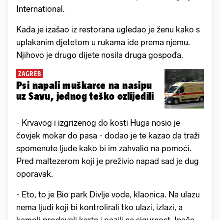
International.
Kada je izašao iz restorana ugledao je ženu kako s
uplakanim djetetom u rukama ide prema njemu.
Njihovo je drugo dijete nosila druga gospođa.
ZAGREB
Psi napali muškarce na nasipu
uz Savu, jednog teško ozlijedili
- Krvavog i izgrizenog do kosti Huga nosio je
čovjek mokar do pasa - dodao je te kazao da traži
spomenute ljude kako bi im zahvalio na pomoći.
Pred maltezerom koji je preživio napad sad je dug
oporavak.
- Eto, to je Bio park Divlje vode, klaonica. Na ulazu
nema ljudi koji bi kontrolirali tko ulazi, izlazi, a