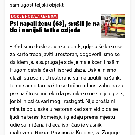
sam ugostiteljski objekt.
DOK JE HODALA CERNOM
Psi napali ženu (63), srušili je na
tlo i nanijeli teške ozljede
- Kad smo došli do ulaza u park, gdje piše kako se
za karte treba javiti u restoran, dogovorili smo se
da idem ja, a supruga je s dvije male kćeri i našim
Hugom ostala čekati ispred ulaza. Dakle, nismo
ulazili sa psom. U restoranu su me uputili na šank,
tamo sam pitao na što se točno odnosi zabrana za
pse na što su mi rekli da psi nikako ne smiju u park,
jer bi ih psi čuvari mogli rastrgati. Nije prošla ni
minuta od ulaska u restoran kad sam vidio da se
ljudi na terasi komešaju i gledaju prema mjestu
gdje su mi žena i djeca ispričao je vlasnik
maltezera,
Goran Pavlinić
iz Krapine, za Zagorje