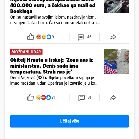
400.000 eura, a šokirao ga mail od
Bookinga
Oni su nastavili sa svojim jelom, nazdravljanjem,
dizanjem čaša i boca. Čak su nam smetali dok smo
u panici kupili crijeva kako bismo pokušali ugasiti
požar, rekao je vlasnik
9
46
MOŽDANI UDAR
Obitelj Hrvata u Irskoj: 'Zovu nas iz
ministarstva. Denis sada ima
temperaturu. Strah nas je'
Denis Vejzović (38) iz Rijeke početkom srpnja je
imao moždani udar. Operiran je i završio je u komi.
Obitelj ga želi prebaciti u Hrvatsku, kažu kako
tamošnji liječnici ne vjeruju u oporavak: 'Imamo
21
31
72 sata'
Učitaj više