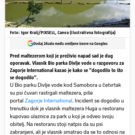
Foto: Igor Kralj/PIXSELL, Canva (ilustrativna fotografija)
Dodaj 24sata među omiljene izvore na Googleu
Pred maltezerom koji je preživio napad sad je dug
oporavak. Vlasnik Bio parka Divlje vode u razgovoru za
Zagorje International kazao je kako se "dogodilo to što
se dogodilo".
U Bio parku Divlje vode kod Samobora u četvrtak
su psi čuvari rastrgali maltezera, piše
portal
Zagorje International
. Incident se dogodio u
trenutku dok je vlasnik maltezera Huga u restoranu
kupovao ulaznice za park u koji je odveo svoju
obitelj. Na restoranu stoji natpis da su psi
zabranjeni, ali je vlasnik smatrao da se to odnosi na