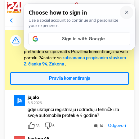
PRIJAVA
Komentari
31
Relevantni
Važna obavijest:
Svaki korisnik koji želi komentirati članke obvezan je
prethodno se upoznati s Pravilima komentiranja na web
portalu 24sata te sa
zabranama propisanim stavkom
2. članka 94. Zakona
.
Pravila komentiranja
jajalo
ja
8.6.2026.
gdje ukrajinci registriraju i odrađuju tehnički za
svoje automobile protekle 4 godine?
Odgovori
33
6
14
fantom 48