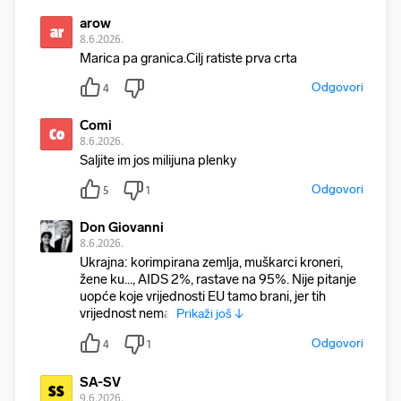
arow
ar
8.6.2026.
Marica pa granica.Cilj ratiste prva crta
Odgovori
4
Comi
Co
8.6.2026.
Saljite im jos milijuna plenky
Odgovori
5
1
Don Giovanni
8.6.2026.
Ukrajna: korimpirana zemlja, muškarci kroneri,
žene ku..., AIDS 2%, rastave na 95%. Nije pitanje
uopće koje vrijednosti EU tamo brani, jer tih
vrijednost nema,
Prikaži još ↓
Odgovori
4
1
SA-SV
SS
9.6.2026.