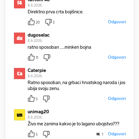
f4
8.6.2026.
Direktno prva crta bojišnice.
Odgovori
20
2
dugoselac
du
8.6.2026.
ratno sposoban .....minken bojna
Odgovori
11
Caterpie
Ca
8.6.2026.
Ratno sposoban, na grbaci hrvatskog naroda i jos
ubija svoju zenu.
Odgovori
5
unimag20
un
8.6.2026.
Živo me zanima kakvo je to lagano ubojstvo???
Odgovori
5
1