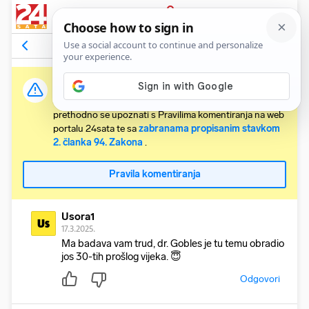
PRIJAVA
Komentari
1
Relevantni
Važna obavijest:
Svaki korisnik koji želi komentirati članke obvezan je
prethodno se upoznati s Pravilima komentiranja na web
portalu 24sata te sa
zabranama propisanim stavkom
2. članka 94. Zakona
.
Pravila komentiranja
Usora1
Us
17.3.2025.
Ma badava vam trud, dr. Gobles je tu temu obradio
jos 30-tih prošlog vijeka. 😇
Odgovori