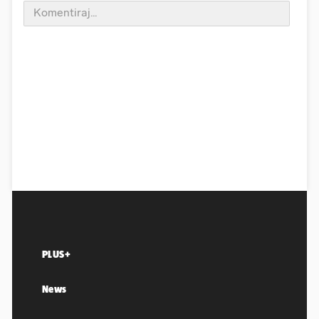
PLUS+
News