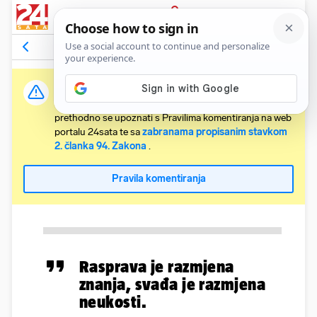
PRIJAVA
Komentari
Relevantni
Važna obavijest:
Svaki korisnik koji želi komentirati članke obvezan je
prethodno se upoznati s Pravilima komentiranja na web
portalu 24sata te sa
zabranama propisanim stavkom
2. članka 94. Zakona
.
Pravila komentiranja
Rasprava je razmjena
znanja, svađa je razmjena
neukosti.