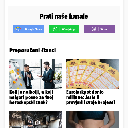
Prati naše kanale
Preporučeni članci
Koji je najbolji, a koji
Eurojackpot donio
najgori posao za tvoj
milijune: Jeste li
horoskopski znak?
provjerili svoje brojeve?