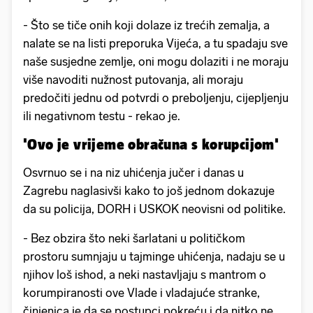
- Što se tiče onih koji dolaze iz trećih zemalja, a
nalate se na listi preporuka Vijeća, a tu spadaju sve
naše susjedne zemlje, oni mogu dolaziti i ne moraju
više navoditi nužnost putovanja, ali moraju
predočiti jednu od potvrdi o preboljenju, cijepljenju
ili negativnom testu - rekao je.
'Ovo je vrijeme obračuna s korupcijom'
Osvrnuo se i na niz uhićenja jučer i danas u
Zagrebu naglasivši kako to još jednom dokazuje
da su policija, DORH i USKOK neovisni od politike.
- Bez obzira što neki šarlatani u političkom
prostoru sumnjaju u tajminge uhićenja, nadaju se u
njihov loš ishod, a neki nastavljaju s mantrom o
korumpiranosti ove Vlade i vladajuće stranke,
činjenica je da se postupci pokreću i da nitko ne