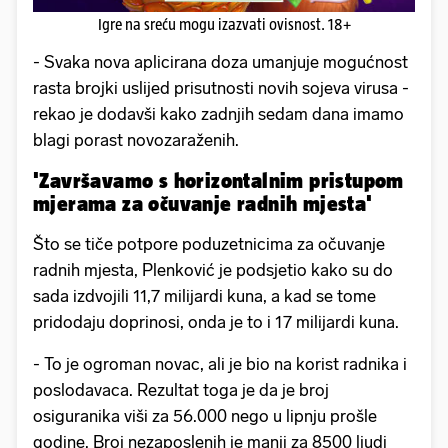
Igre na sreću mogu izazvati ovisnost. 18+
- Svaka nova aplicirana doza umanjuje mogućnost
rasta brojki uslijed prisutnosti novih sojeva virusa -
rekao je dodavši kako zadnjih sedam dana imamo
blagi porast novozaraženih.
'Završavamo s horizontalnim pristupom
mjerama za očuvanje radnih mjesta'
Što se tiče potpore poduzetnicima za očuvanje
radnih mjesta, Plenković je podsjetio kako su do
sada izdvojili 11,7 milijardi kuna, a kad se tome
pridodaju doprinosi, onda je to i 17 milijardi kuna.
- To je ogroman novac, ali je bio na korist radnika i
poslodavaca. Rezultat toga je da je broj
osiguranika viši za 56.000 nego u lipnju prošle
godine. Broj nezaposlenih je manji za 8500 ljudi