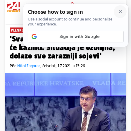
PRIJAVA
News
Komentari
122
PLENKOVIĆ NA VLADI
'Svaki kiks strane države oštro
će kazniti. Situacija je ozbiljna,
dolaze sve zarazniji sojevi'
Piše
Nikol Zagorac
,
četvrtak, 1.7.2021. u 13:26