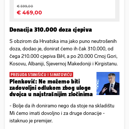
Donacija 310.000 doza cjepiva
S obzirom da Hrvatska ima jako puno neutrošenih
doza, dodao je, donirat ćemo ih čak 310.000, od
čega 210.000 cjepiva BiH, a po 20.000 Crnoj Gori,
Kosovu, Albaniji, Sjevernoj Makedoniji i Kirgistanu.
PRESUDA STANIŠIĆU I SIMATOVIĆU
Plenković: Ne možemo biti
zadovoljni odlukom zbog uloge
dvojca u najstrašnijim zločinima
- Bolje da ih doniramo nego da stoje na skladištu
Mi ćemo imati dovoljno i za druge donacije -
istaknuo je premijer.