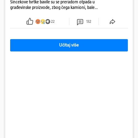
Šincekove tvrtke bavile su se preradom otpada u
građevinske proizvode, zbog čega kamioni, bale
plastike i samljeveni materijal dugo nisu izazivali
sumnju
22
132
Učitaj više