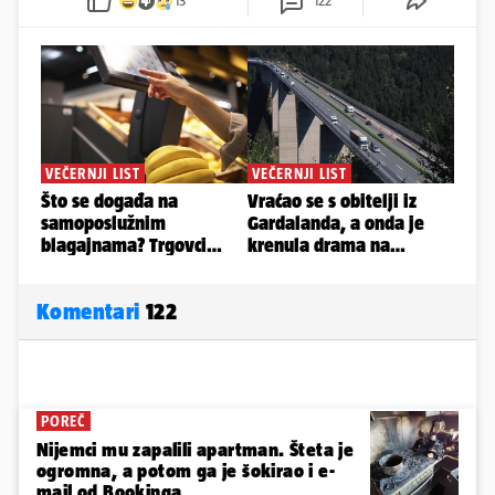
13
122
Komentari
122
POREČ
Nijemci mu zapalili apartman. Šteta je
ogromna, a potom ga je šokirao i e-
mail od Bookinga