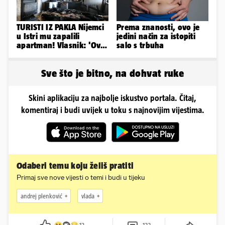
TURISTI IZ PAKLA Nijemci
Prema znanosti, ovo je
u Istri mu zapalili
jedini način za istopiti
apartman! Vlasnik: 'Ovo
salo s trbuha
je danas postala tortura'
Sve što je bitno, na dohvat ruke
Skini aplikaciju za najbolje iskustvo portala. Čitaj,
komentiraj i budi uvijek u toku s najnovijim vijestima.
Odaberi temu koju želiš pratiti
Primaj sve nove vijesti o temi i budi u tijeku
andrej plenković
vlada