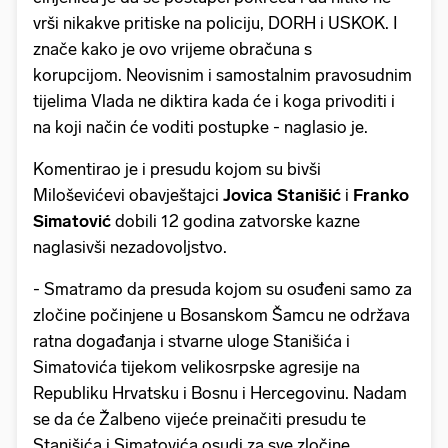
vrši nikakve pritiske na policiju, DORH i USKOK. I
znače kako je ovo vrijeme obračuna s
korupcijom. Neovisnim i samostalnim pravosudnim
tijelima Vlada ne diktira kada će i koga privoditi i
na koji način će voditi postupke - naglasio je.
Komentirao je i presudu kojom su bivši
Miloševićevi obavještajci
Jovica Stanišić
i
Franko
Simatović
dobili 12 godina zatvorske kazne
naglasivši nezadovoljstvo.
- Smatramo da presuda kojom su osuđeni samo za
zločine počinjene u Bosanskom Šamcu ne održava
ratna događanja i stvarne uloge Stanišića i
Simatovića tijekom velikosrpske agresije na
Republiku Hrvatsku i Bosnu i Hercegovinu. Nadam
se da će Žalbeno vijeće preinačiti presudu te
Stanišića i Simatovića osudi za sve zločine