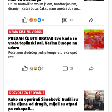
Oni su nastavili sa svojim jelom, nazdravljanjem,
dizanjem čaša i boca. Čak su nam smetali dok smo
u panici kupili crijeva kako bismo pokušali ugasiti
požar, rekao je vlasnik
11
100
NEMA KIŠE NA VIDIKU
PREDAH ĆE BITI KRATAK Evo kada se
vraća toplinski val. Većina Europe na
udaru
Početkom sljedećeg tjedna temperature će opet
rasti
7
28
DOZVOLA ZA TROVANJE
Kako su operirali Šincekovi: Nudili su
niže cijene od drugih, mljeli su otpad
pa zakapali...