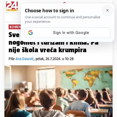
PRIJAVA
News
Komentari
3
KOMENTAR: ANA DASOVIĆ
PLUS+
Sve je važnije od nastave, i
nogomet i turizam i klima. Pa
nije škola vreća krumpira
Piše
Ana Dasović
,
petak, 26.7.2024. u 10:28