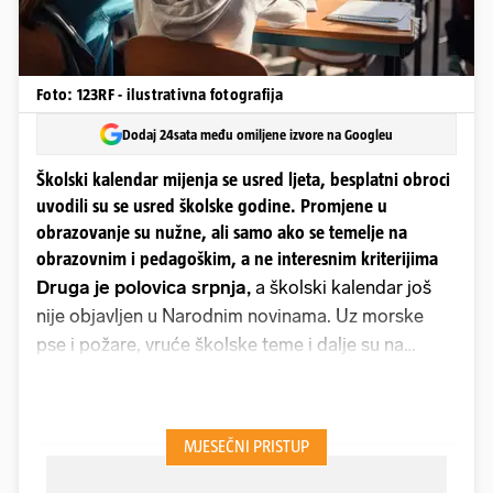
Foto: 123RF - ilustrativna fotografija
Dodaj 24sata među omiljene izvore na Googleu
Školski kalendar mijenja se usred ljeta, besplatni obroci
uvodili su se usred školske godine. Promjene u
obrazovanje su nužne, ali samo ako se temelje na
obrazovnim i pedagoškim, a ne interesnim kriterijima
Druga je polovica srpnja,
a školski kalendar još
nije objavljen u Narodnim novinama. Uz morske
pse i požare, vruće školske teme i dalje su na
naslovnicama novina i portala. A to tako zaista ne
bi trebalo biti. Izmjene školskog kalendara nakon
što je nastava već debelo završila odraz su
sveopće neorganiziranosti u državi, ali i problema u
školstvu, kaže nam ravnateljica iz istarske osnovne