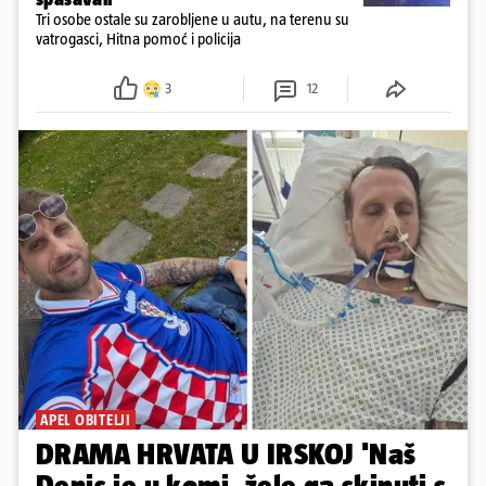
Tri osobe ostale su zarobljene u autu, na terenu su
vatrogasci, Hitna pomoć i policija
3
12
APEL OBITELJI
DRAMA HRVATA U IRSKOJ 'Naš
Denis je u komi, žele ga skinuti s