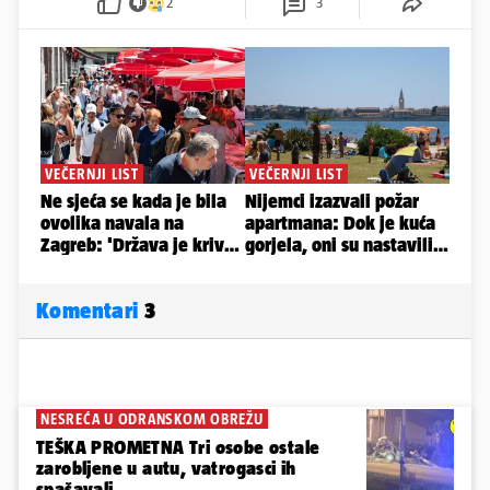
2
3
Komentari
3
NESREĆA U ODRANSKOM OBREŽU
TEŠKA PROMETNA Tri osobe ostale
zarobljene u autu, vatrogasci ih
spašavali