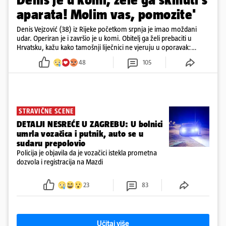
aparata! Molim vas, pomozite'
Denis Vejzović (38) iz Rijeke početkom srpnja je imao moždani
udar. Operiran je i završio je u komi. Obitelj ga želi prebaciti u
Hrvatsku, kažu kako tamošnji liječnici ne vjeruju u oporavak:
'Imamo 72 sata'
48
105
STRAVIČNE SCENE
DETALJI NESREĆE U ZAGREBU: U bolnici
umrla vozačica i putnik, auto se u
sudaru prepolovio
Policija je objavila da je vozačici istekla prometna
dozvola i registracija na Mazdi
23
83
Učitaj više