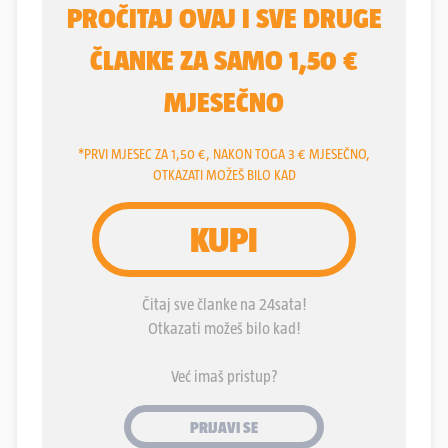
škole. I moramo se složiti s njom. Nije dovoljno
reći, pa prilagodit će se, nije to velika nauka,
ionako je bilo previše praznika itd. Ovakav
organizacijski kaos u školstvu i nametanje
političkih odluka ne bi se smjeli ponavljati. Po tko
zna koji put vlast je poslala poruku da je doslovce
sve važnije od škole. Turizam, prognoza, skijanje,
nogomet, što je sljedeće?