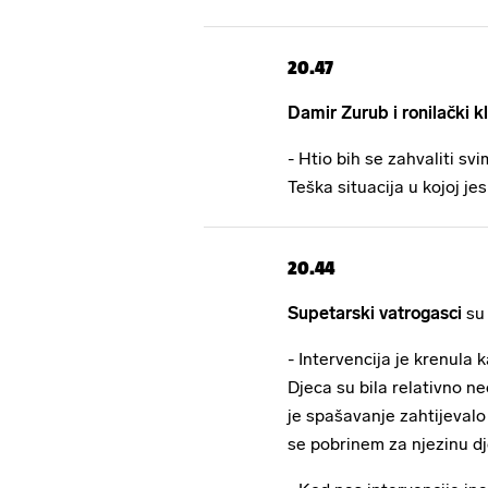
20.47
Damir Zurub i ronilački k
- Htio bih se zahvaliti s
Teška situacija u kojoj j
20.44
Supetarski vatrogasci
su
- Intervencija je krenula
Djeca su bila relativno neo
je spašavanje zahtijeval
se pobrinem za njezinu dj