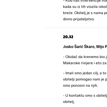
- Kod nas intervencije in
kada su iz tih viozila isko
kreće. Obitelj je s nama p
divno prijateljstvo.
20.32
Josko Šarić Škaro, Mijo 
- Okidač da krenemo bio j
Makarske rivijere i eto 
- Imali smo jedan cilj, a 
obitelji pomogao nam je pri
smo ponosni na njih.
- U kontaktu smo s obitelj
obitelj,