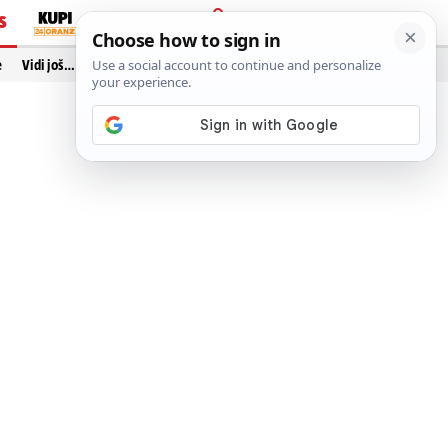
S
PRIJAVA
e
Vidi još…