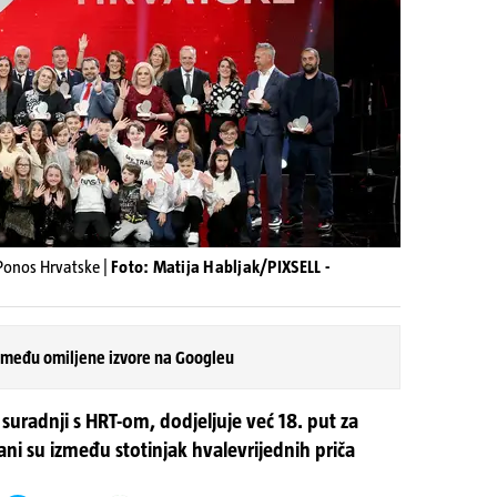
Ponos Hrvatske |
Foto: Matija Habljak/PIXSELL -
 među omiljene izvore na Googleu
uradnji s HRT-om, dodjeljuje već 18. put za
ni su između stotinjak hvalevrijednih priča