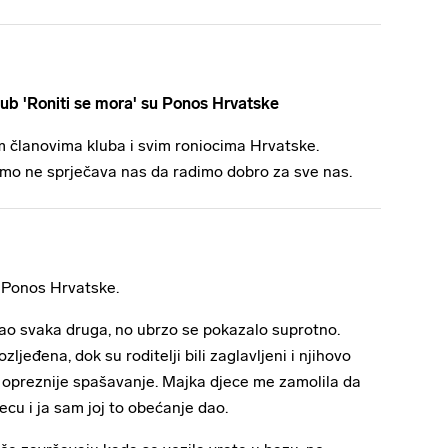
lub 'Roniti se mora' su Ponos Hrvatske
vim članovima kluba i svim roniocima Hrvatske.
esmo ne sprječava nas da radimo dobro za sve nas.
 Ponos Hrvatske.
 kao svaka druga, no ubrzo se pokazalo suprotno.
zljeđena, dok su roditelji bili zaglavljeni i njihovo
o opreznije spašavanje. Majka djece me zamolila da
ecu i ja sam joj to obećanje dao.