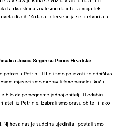
ače završavaju kada se vozila vrate u bazu, no
čila ta dva klinca znali smo da intervencija tek
rovela divnih 14 dana. Intervencija se pretvorila u
Pašalić i Jovica Šegan su Ponos Hrvatske
e potres u Petrinji. Htjeli smo pokazati zajedništvo
za osam mjeseci smo napravili fenomenalnu kuću.
to je bilo da pomognemo jednoj obitelji. U odabiru
jatelj iz Petrinje. Izabrali smo pravu obitelj i jako
i. Njihova nas je sudbina ujedinila i postali smo