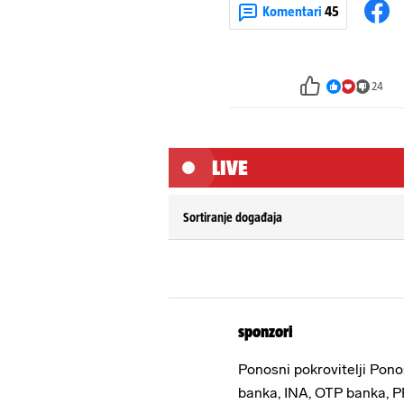
Komentari
45
24
LIVE
Sortiranje događaja
sponzori
Ponosni pokrovitelji Pon
banka, INA, OTP banka, P