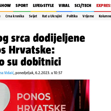
SHOW
SPORT
LIFE&STYLE
VIRAL
SCI/TECH
EXPRES
e
Crna kronika
Svijet
Rat u Ukrajini
Politika
Vrijeme
Kolumn
g srca dodijeljene
s Hrvatske:
o su dobitnici
na Vidaić
,
ponedjeljak, 6.2.2023. u 10:57