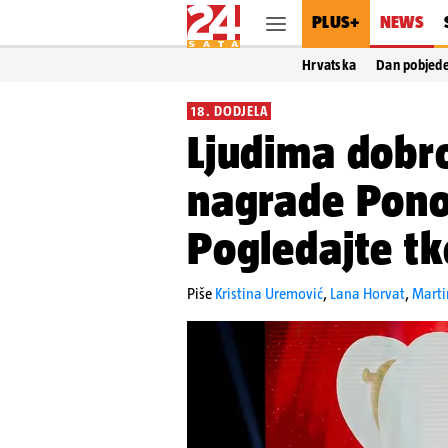
PLUS+
NEWS
Hrvatska
Dan pobjed
18. DODJELA
Ljudima dobro
nagrade Pono
Pogledajte tk
Piše
Kristina Uremović
,
Lana Horvat
,
Marti