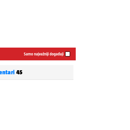
Samo najvažniji događaji
entari
45