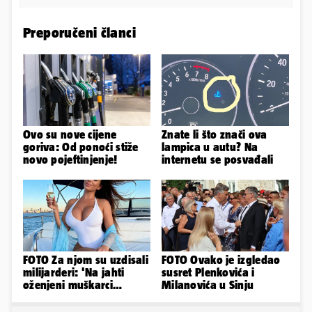
Preporučeni članci
Ovo su nove cijene
Znate li što znači ova
goriva: Od ponoći stiže
lampica u autu? Na
novo pojeftinjenje!
internetu se posvađali
FOTO Za njom su uzdisali
FOTO Ovako je izgledao
milijarderi: 'Na jahti
susret Plenkovića i
oženjeni muškarci
Milanovića u Sinju
zaborave na pravila'