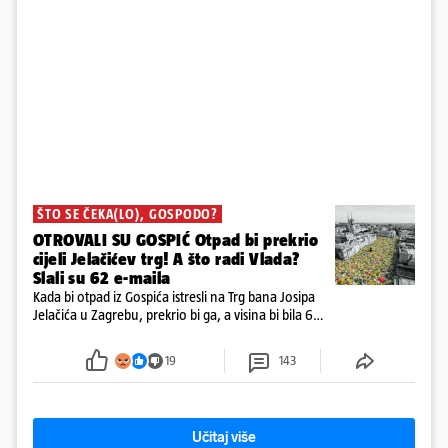
ŠTO SE ČEKA(LO), GOSPODO?
OTROVALI SU GOSPIĆ Otpad bi prekrio
cijeli Jelačićev trg! A što radi Vlada?
Slali su 62 e-maila
Kada bi otpad iz Gospića istresli na Trg bana Josipa
Jelačića u Zagrebu, prekrio bi ga, a visina bi bila 6
metara. Smeće stane u 284.600 kubnih kocaka.
Kada bi slagali jednu na drugu, visina bi bila kao
19
143
2600 katedrala
Učitaj više