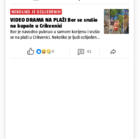
NEKOLIKO JE OZLIJEĐENIH
VIDEO DRAMA NA PLAŽI Bor se srušio
na kupače u Crikvenici
Bor je navodno puknuo u samom korijenu i srušio
se na plaži u Crikvenici. Nekoliko je ljudi ozlijeđeno,
ali navodno se ne radi o težim ozljedama
9
62