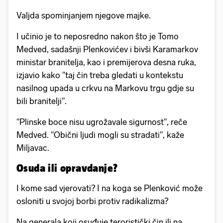
Valjda spominjanjem njegove majke.
I učinio je to neposredno nakon što je Tomo
Medved, sadašnji Plenkovićev i bivši Karamarkov
ministar branitelja, kao i premijerova desna ruka,
izjavio kako "taj čin treba gledati u kontekstu
nasilnog upada u crkvu na Markovu trgu gdje su
bili branitelji".
"Plinske boce nisu ugrožavale sigurnost", reče
Medved. "Obični ljudi mogli su stradati", kaže
Miljavac.
Osuda ili opravdanje?
I kome sad vjerovati? I na koga se Plenković može
osloniti u svojoj borbi protiv radikalizma?
Na generala koji osuđuje teroristički čin ili na