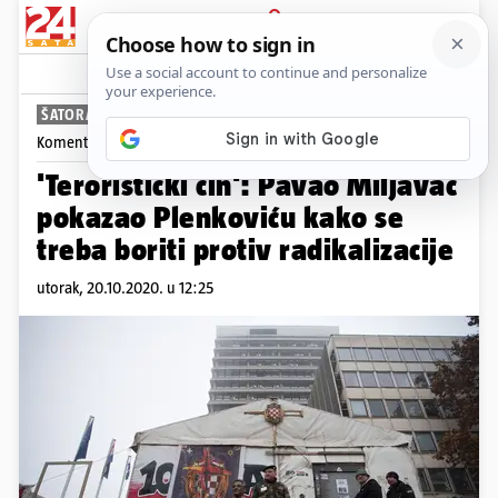
PRIJAVA
News
Komentari
234
ŠATORAŠI I PLINSKE BOCE
Komentira
Tomislav Klauški
'Teroristički čin': Pavao Miljavac
pokazao Plenkoviću kako se
treba boriti protiv radikalizacije
utorak, 20.10.2020. u 12:25