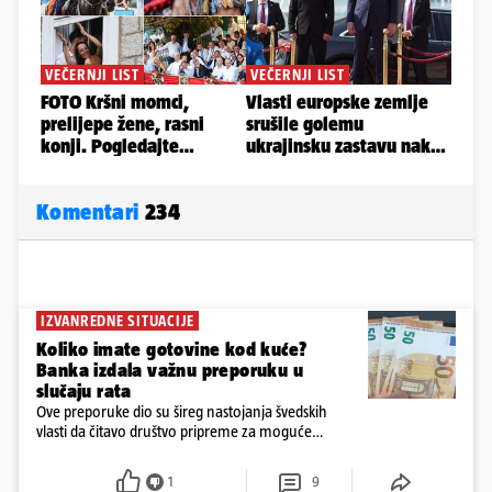
Komentari
234
IZVANREDNE SITUACIJE
Koliko imate gotovine kod kuće?
Banka izdala važnu preporuku u
slučaju rata
Ove preporuke dio su šireg nastojanja švedskih
vlasti da čitavo društvo pripreme za moguće
posljedice vojnih ili kibernetičkih napada
1
9