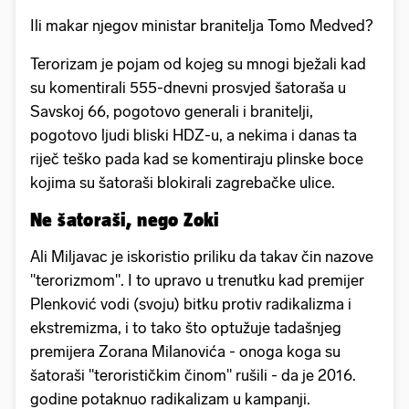
Ili makar njegov ministar branitelja Tomo Medved?
Terorizam je pojam od kojeg su mnogi bježali kad
su komentirali 555-dnevni prosvjed šatoraša u
Savskoj 66, pogotovo generali i branitelji,
pogotovo ljudi bliski HDZ-u, a nekima i danas ta
riječ teško pada kad se komentiraju plinske boce
kojima su šatoraši blokirali zagrebačke ulice.
Ne šatoraši, nego Zoki
Ali Miljavac je iskoristio priliku da takav čin nazove
"terorizmom". I to upravo u trenutku kad premijer
Plenković vodi (svoju) bitku protiv radikalizma i
ekstremizma, i to tako što optužuje tadašnjeg
premijera Zorana Milanovića - onoga koga su
šatoraši "terorističkim činom" rušili - da je 2016.
godine potaknuo radikalizam u kampanji.