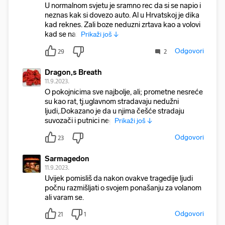
U normalnom svjetu je sramno rec da si se napio i
neznas kak si dovezo auto. Al u Hrvatskoj je dika
kad reknes. Zali boze neduzni zrtava kao a volovi
kad se naz
Prikaži još ↓
Odgovori
29
2
Dragon,s Breath
11.9.2023.
O pokojnicima sve najbolje, ali; prometne nesreće
su kao rat, tj.uglavnom stradavaju nedužni
ljudi,.Dokazano je da u njima češće stradaju
suvozači i putnici neg
Prikaži još ↓
Odgovori
23
Sarmagedon
11.9.2023.
Uvijek pomisliš da nakon ovakve tragedije ljudi
počnu razmišljati o svojem ponašanju za volanom
ali varam se.
Odgovori
21
1