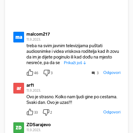
malcom217
ma
11.9.2023.
treba na svim javnim televizijama puštati
audiosnimke i videa vriskova roditelja kad ih zovu
da im je dijete poginulo ili kad dođu na mjesto
nesreće, pa da se z
Prikaži još ↓
Odgovori
46
3
3
arf1
ar
11.9.2023.
Ovo je strasno. Kolko nam ljudi gine po cestama.
Svaki dan. Ovo je uzas!!!
Odgovori
33
2
ZDSarajevo
ZD
11.9.2023.