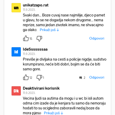
unikatzapo.rat
un
11.9.2023.
Svaki dan... Boze cuvaj nase najmilije, djeco pamet
u glavu, to se ne dogadja nekom drugome... nema
reprize, samo jedan zivotek imamo, ne shvacajmo
ga olako...
Prikaži još ↓
Odgovori
15
IdeSssssssaa
Id
11.9.2023.
Previše je divljaka na cesti a policije nigdje, sudstvo
korumpirano, neće biti dobri, bojim se da će biti
samo gore.
Odgovori
12
1
2
Deaktivirani korisnik
Dk
11.9.2023.
Vecina ljudi sa autima da mogu i u wc bi isli autom
odma cim izade da je kenjara tu samo da nemoraju
hodati to su ocigledno zaboravili nedaj boze da
mora pjesac
Prikaži još ↓