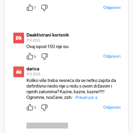
Odgovori
7
Deaktivirani korisnik
Dk
11.9.2023.
Ovaj ispod 150 nije iso
Odgovori
6
darica
da
11.9.2023.
Koliko više treba nesreća da se netko zapita da
definitivno nesto nije u redu s ovom državom i
njenih zakonima? Kazne, kazne, kazne!!!!!
Ogromne, novčane, zatvo
Prikaži još ↓
Odgovori
3