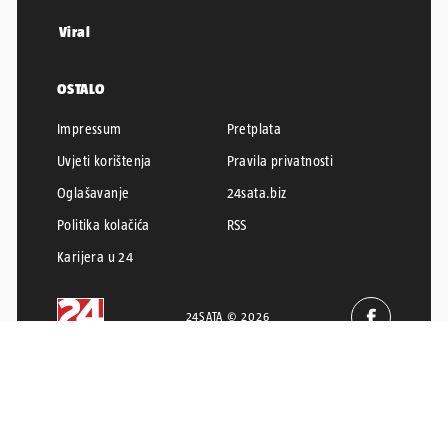
Viral
OSTALO
Impressum
Pretplata
Uvjeti korištenja
Pravila privatnosti
Oglašavanje
24sata.biz
Politika kolačića
RSS
Karijera u 24
24SATA © 2026