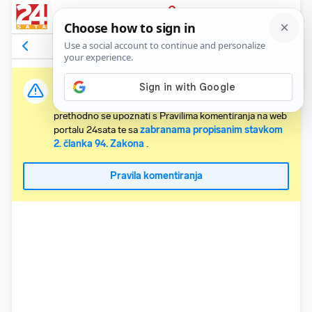
PRIJAVA
Komentari
58
Relevantni
Važna obavijest:
Svaki korisnik koji želi komentirati članke obvezan je
prethodno se upoznati s Pravilima komentiranja na web
portalu 24sata te sa
zabranama propisanim stavkom
2. članka 94. Zakona
.
Pravila komentiranja