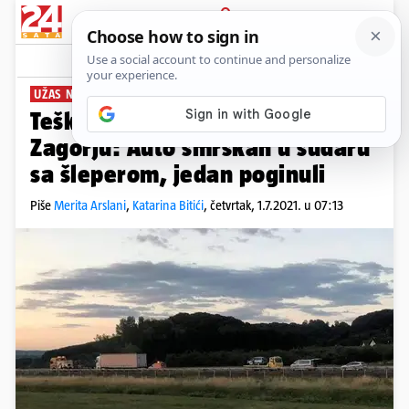
PRIJAVA
News
Komentari
46
UŽAS NA BRZOJ CESTI
Teška prometna nesreća u
Zagorju: Auto smrskan u sudaru
sa šleperom, jedan poginuli
Piše
Merita Arslani
,
Katarina Bitići
,
četvrtak, 1.7.2021. u 07:13