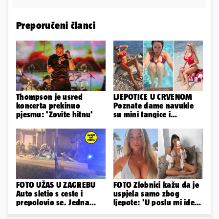
Preporučeni članci
Thompson je usred
LJEPOTICE U CRVENOM
koncerta prekinuo
Poznate dame navukle
pjesmu: 'Zovite hitnu'
su mini tangice i
grudnjake pa istaknule
obline
FOTO UŽAS U ZAGREBU
FOTO Zlobnici kažu da je
Auto sletio s ceste i
uspjela samo zbog
prepolovio se. Jedna
ljepote: 'U poslu mi ide
osoba poginula!
jer imam strategiju'