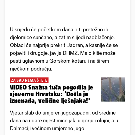
U srijedu će početkom dana biti pretežno ili
djelomice sunčano, a zatim slijedi naoblačenje.
Oblaci će najprije prekriti Jadran, a kasnije će se
pojaviti i drugdje, javlja DHMZ. Malo kiše može
pasti uglavnom u Gorskom kotaru i na širem
riječkom području.
ZA SAD NEMA ŠTETE
VIDEO Snažna tuča pogodila je
sjevernu Hrvatsku: 'Došla je
iznenada, veličine lješnjaka!'
Vjetar slab do umjeren jugozapadni, od sredine
dana na udare mjestimice jak, u gorju i olujni, a u
Dalmaciji većinom umjereno jugo.