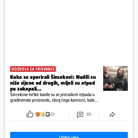
DOZVOLA ZA TROVANJE
Kako su operirali Šincekovi: Nudili su
niže cijene od drugih, mljeli su otpad
pa zakapali...
Šincekove tvrtke bavile su se preradom otpada u
građevinske proizvode, zbog čega kamioni, bale
plastike i samljeveni materijal dugo nisu izazivali
sumnju
22
125
Učitaj više