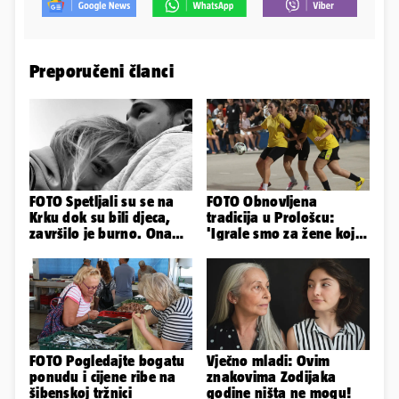
Preporučeni članci
FOTO Spetljali su se na
FOTO Obnovljena
Krku dok su bili djeca,
tradicija u Prološcu:
završilo je burno. Ona
'Igrale smo za žene koje
sad želi 50 milijuna eura
igraju najteže utakmice'
FOTO Pogledajte bogatu
Vječno mladi: Ovim
ponudu i cijene ribe na
znakovima Zodijaka
šibenskoj tržnici
godine ništa ne mogu!