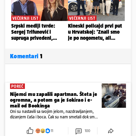
Komentari
1
POREČ
Nijemci mu zapalili apartman. Šteta je
ogromna, a potom ga je šokirao i e-
mail od Bookinga
Oni su nastavili sa svojim jelom, nazdravljanjem,
dizanjem čaša i boca. Čak su nam smetali dok smo
u panici kupili crijeva kako bismo pokušali ugasiti
požar, rekao je vlasnik
11
100