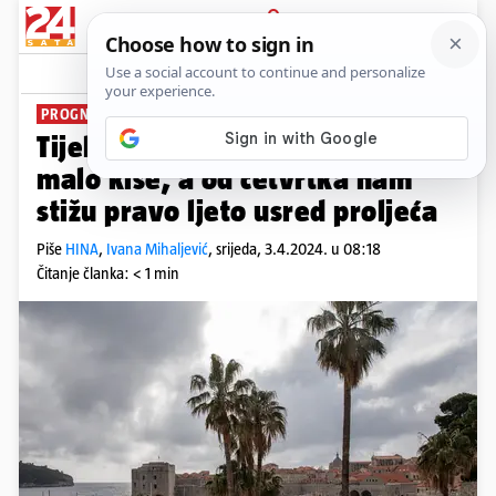
PRIJAVA
News
Komentari
1
PROGNOZA DHMZ-A
Tijekom jutra sunčano, moguće i
malo kiše, a od četvrtka nam
stižu pravo ljeto usred proljeća
Piše
HINA
,
Ivana Mihaljević
,
srijeda, 3.4.2024. u 08:18
Čitanje članka: < 1 min