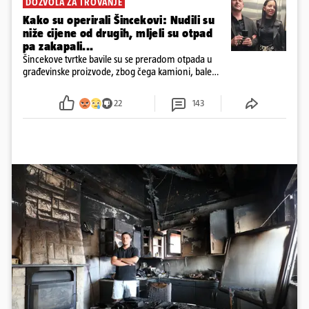
DOZVOLA ZA TROVANJE
Kako su operirali Šincekovi: Nudili su
niže cijene od drugih, mljeli su otpad
pa zakapali...
Šincekove tvrtke bavile su se preradom otpada u
građevinske proizvode, zbog čega kamioni, bale
plastike i samljeveni materijal dugo nisu izazivali
sumnju
22
143