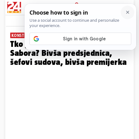
PRIJAVA
Galerija
Komentari
24
KONSTITUIRAJUĆA SJEDNICA
Tko je sve došao na sjednicu
Sabora? Bivša predsjednica,
šefovi sudova, bivša premijerka