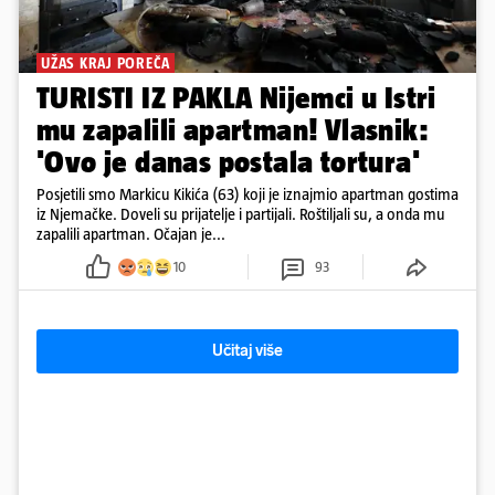
UŽAS KRAJ POREČA
TURISTI IZ PAKLA Nijemci u Istri
mu zapalili apartman! Vlasnik:
'Ovo je danas postala tortura'
Posjetili smo Markicu Kikića (63) koji je iznajmio apartman gostima
iz Njemačke. Doveli su prijatelje i partijali. Roštiljali su, a onda mu
zapalili apartman. Očajan je...
10
93
Učitaj više