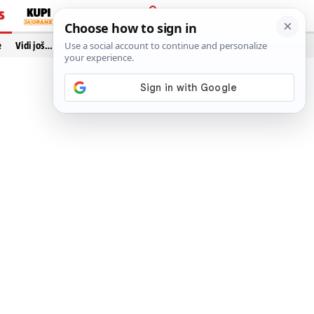
S
PRIJAVA
e
Vidi još…