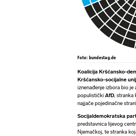
Foto: bundestag.de
Koalicija Kršćansko-de
Kršćansko-socijalne uni
iznenađenje izbora bio je 
populistički
AfD
, stranka 
najjače pojedinačne stra
Socijaldemokratska par
predstavnica lijevog centr
Njemačkoj, te stranka koja