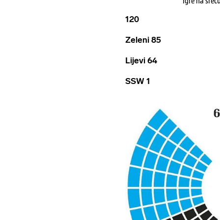
Igre na sreć
120
Zeleni 85
Lijevi 64
SSW 1