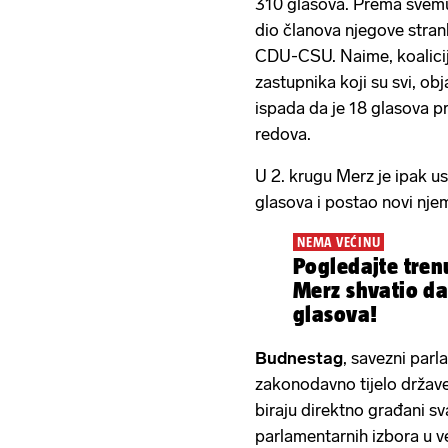
310 glasova. Prema svemu
dio članova njegove stran
CDU-CSU. Naime, koalicija
zastupnika koji su svi, obj
ispada da je 18 glasova pr
redova.
U 2. krugu Merz je ipak u
glasova i postao novi njem
NEMA VEĆINU
Pogledajte tren
Merz shvatio d
glasova!
Budnestag
, savezni par
zakonodavno tijelo države
biraju direktno građani s
parlamentarnih izbora u v