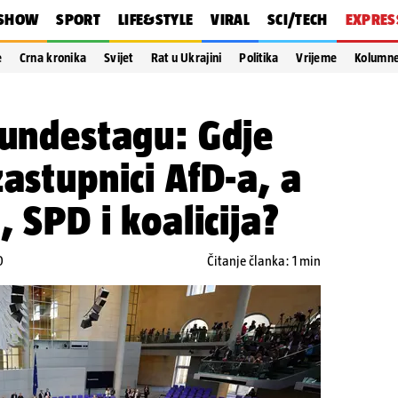
SHOW
SPORT
LIFE&STYLE
VIRAL
SCI/TECH
EXPRES
e
Crna kronika
Svijet
Rat u Ukrajini
Politika
Vrijeme
Kolumn
Bundestagu: Gdje
zastupnici AfD-a, a
, SPD i koalicija?
0
Čitanje članka: 1 min