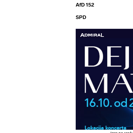
AfD 152
SPD