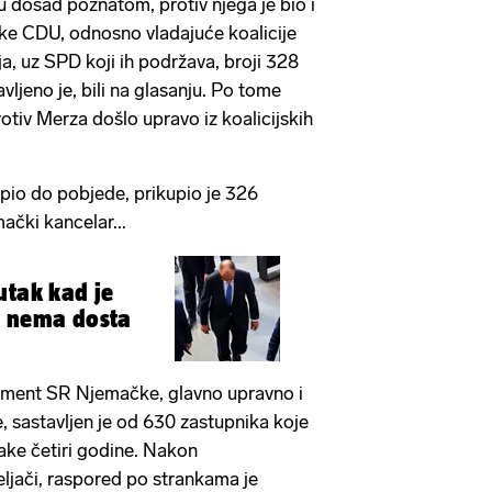
 dosad poznatom, protiv njega je bio i
ke CDU, odnosno vladajuće koalicije
, uz SPD koji ih podržava, broji 328
avljeno je, bili na glasanju. Po tome
otiv Merza došlo upravo iz koalicijskih
spio do pobjede, prikupio je 326
ački kancelar...
utak kad je
a nema dosta
lament SR Njemačke, glavno upravno i
, sastavljen je od 630 zastupnika koje
vake četiri godine. Nakon
eljači, raspored po strankama je