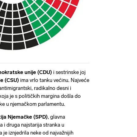
mokratske unije (CDU)
i sestrinske joj
je (CSU)
ima vrlo tanku većinu. Najveće
antimigrantski, radikalno desni i
koja je s političkih margina došla do
nke u njemačkom parlamentu.
tija Njemačke (SPD)
, glavna
a i druga najstarija stranka u
 je iznjedrila neke od najvažnijih