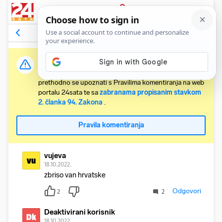
PRIJAVA
Komentari
4
Relevantni
Važna obavijest:
Svaki korisnik koji želi komentirati članke obvezan je
prethodno se upoznati s Pravilima komentiranja na web
portalu 24sata te sa
zabranama propisanim stavkom
2. članka 94. Zakona
.
Pravila komentiranja
vujeva
vu
18.10.2022.
zbriso van hrvatske
Odgovori
2
2
Deaktivirani korisnik
Dk
18.10.2022.