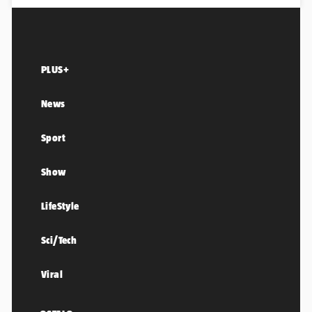
PLUS+
News
Sport
Show
LifeStyle
Sci/Tech
Viral