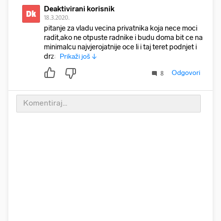
Deaktivirani korisnik
Dk
18.3.2020.
pitanje za vladu vecina privatnika koja nece moci
radit,ako ne otpuste radnike i budu doma bit ce na
minimalcu najvjerojatnije oce li i taj teret podnjet i
drza
Prikaži još ↓
Odgovori
8