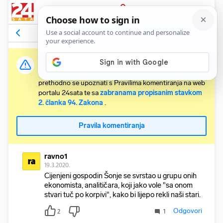
PRIJAVA
Komentari
11
Relevantni
Važna obavijest:
Svaki korisnik koji želi komentirati članke obvezan je
prethodno se upoznati s Pravilima komentiranja na web
portalu 24sata te sa
zabranama propisanim stavkom
2. članka 94. Zakona
.
Pravila komentiranja
ravno1
ra
19.3.2020.
Cijenjeni gospodin Šonje se svrstao u grupu onih
ekonomista, analitičara, koji jako vole "sa onom
stvari tuč po korpivi", kako bi lijepo rekli naši stari.
Odgovori
2
1