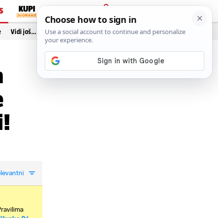
S
PRIJAVA
e
Vidi još…
a
e
i!
levantni
Pravilima