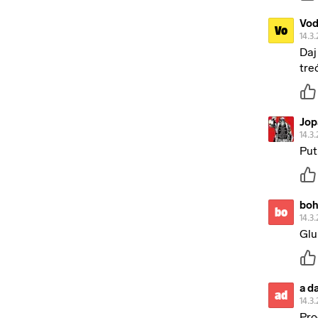
Vo
Vo
14.3.
Daj
treć
Jop
14.3.
Put
boh
bo
14.3.
Glu
a d
ad
14.3.
Pro