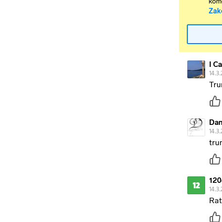
kome
Zak
I C
14.3.
Tru
Dan
14.3.
tru
120
12
14.3.
Rat