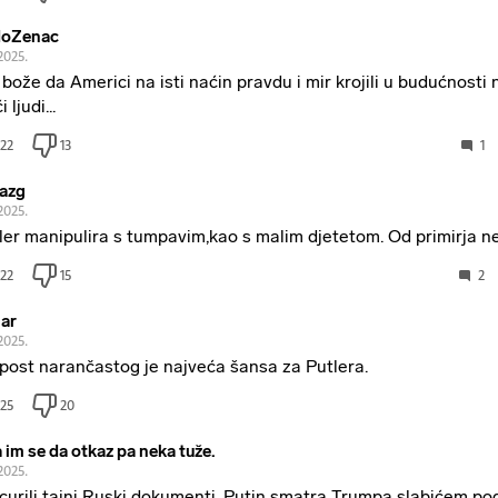
doZenac
2025.
 bože da Americi na isti naćin pravdu i mir krojili u budućnosti
i ljudi...
22
13
1
azg
2025.
ler manipulira s tumpavim,kao s malim djetetom. Od primirja n
22
15
2
ar
2025.
post narančastog je najveća šansa za Putlera.
25
20
a im se da otkaz pa neka tuže.
2025.
curili tajni Ruski dokumenti. Putin smatra Trumpa slabićem po