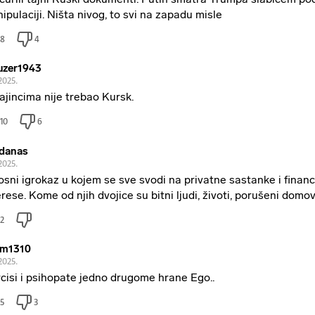
ipulaciji. Ništa nivog, to svi na zapadu misle
8
4
zer1943
2025.
ajincima nije trebao Kursk.
10
6
danas
2025.
osni igrokaz u kojem se sve svodi na privatne sastanke i financ
erese. Kome od njih dvojice su bitni ljudi, životi, porušeni domo
2
om1310
2025.
cisi i psihopate jedno drugome hrane Ego..
5
3