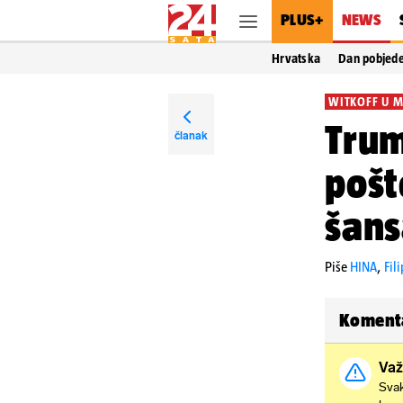
PLUS+
NEWS
Hrvatska
Dan pobjed
WITKOFF U M
Trum
članak
pošt
šans
Piše
HINA
,
Fil
Koment
Važ
Svak