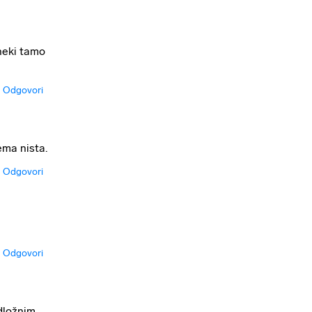
 neki tamo
Odgovori
ema nista.
Odgovori
Odgovori
dložnim