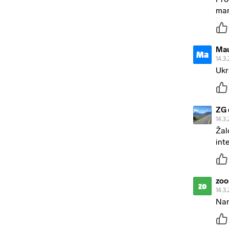
man
Mau
Ma
14.3.
Ukr
ZG 
14.3.
Žal
int
zo
zo
14.3.
Nar