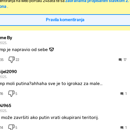
ntiranja na web portalu 24sata te sa
zabranama propisanim stavkom 2. 
ona
.
Pravila komentiranja
ame By
2025.
mp je napravio od sebe 🤡
35
22
17
ijel2090
2025.
mp moli putina?ahhaha sve je to igrokaz za male...
16
5
1
4l965
2025.
 može završiti ako putin vrati okupirani teritorij.
14
5
1