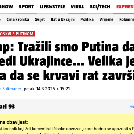
SHOW
SPORT
LIFE&STYLE
VIRAL
SCI/TECH
EXPRES
e
Crna kronika
Svijet
Rat u Ukrajini
Politika
Vrijeme
Kolumn
OSKVI S PUTINOM
p: Tražili smo Putina d
edi Ukrajince... Velika j
a da se krvavi rat završ
ip Sulimanec
,
petak, 14.3.2025. u 15:21
ari
93
Re
na obavijest:
i korisnik koji želi komentirati članke obvezan je prethodno se upoznati s 