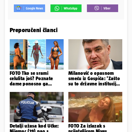
Preporučeni članci
FOTO Tko se srami
Milanović o opasnom
celulita još? Poznate
smeću iz Gospića: 'Zašto
dame ponosno ga
su to državne institucije
pokazuju pa slave svoje
šutke dopuštale'
obline
Detalji užasa kod Učke:
FOTO Za izlazak s
Nijemac (19) pao s
prijateljicom Nives