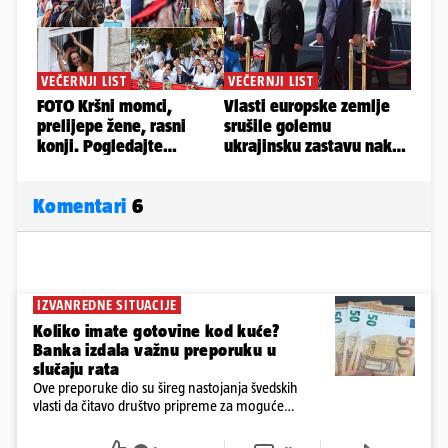
Komentari
6
IZVANREDNE SITUACIJE
Koliko imate gotovine kod kuće?
Banka izdala važnu preporuku u
slučaju rata
Ove preporuke dio su šireg nastojanja švedskih
vlasti da čitavo društvo pripreme za moguće
posljedice vojnih ili kibernetičkih napada