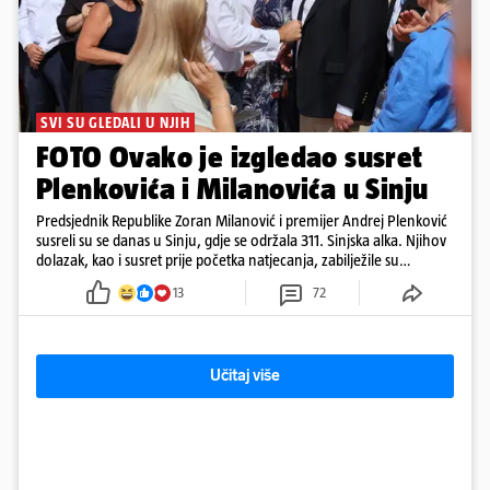
SVI SU GLEDALI U NJIH
FOTO Ovako je izgledao susret
Plenkovića i Milanovića u Sinju
Predsjednik Republike Zoran Milanović i premijer Andrej Plenković
susreli su se danas u Sinju, gdje se održala 311. Sinjska alka. Njihov
dolazak, kao i susret prije početka natjecanja, zabilježile su
kamere. Uz Milanovića i Plenkovića, na Alku su stigli i predsjednik
13
72
Hrvatskog sabora Gordan Jandroković, sinjski gradonačelnik Miro
Bulj, zagrebački gradonačelnik Tomislav Tomašević te dubrovački
gradonačelnik Mato Franković.
Učitaj više