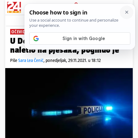
PRIJAVA
News
Komentari
6
OČEVID U TIJEKU
U Donjem Miholjcu autom
naletio na pješaka, poginuo je
Piše
Sara Lea Čenić
,
ponedjeljak, 29.11.2021. u 18:12