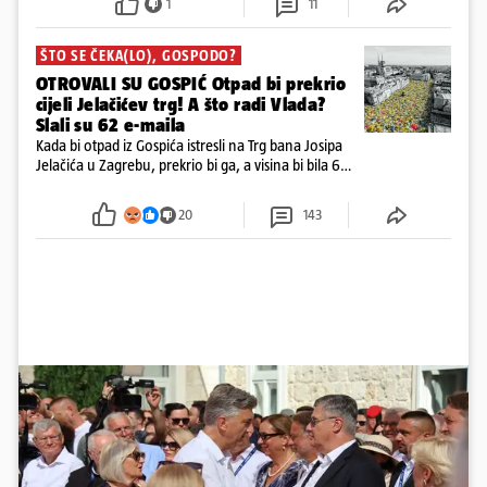
1
11
ŠTO SE ČEKA(LO), GOSPODO?
OTROVALI SU GOSPIĆ Otpad bi prekrio
cijeli Jelačićev trg! A što radi Vlada?
Slali su 62 e-maila
Kada bi otpad iz Gospića istresli na Trg bana Josipa
Jelačića u Zagrebu, prekrio bi ga, a visina bi bila 6
metara. Smeće stane u 284.600 kubnih kocaka.
Kada bi slagali jednu na drugu, visina bi bila kao
20
143
2600 katedrala