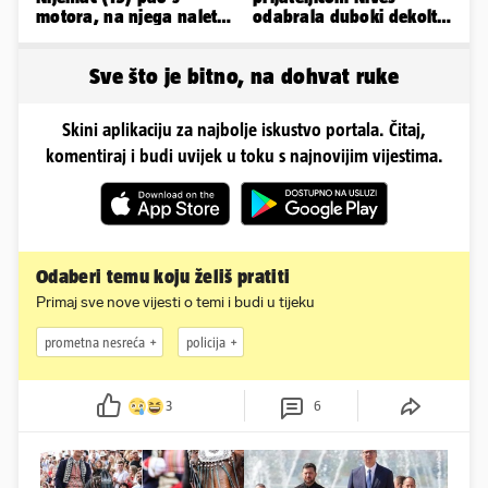
motora, na njega naletio
odabrala duboki dekolte
automobil. Poginuo je
koji joj je istaknuo bujne
adute
Sve što je bitno, na dohvat ruke
Skini aplikaciju za najbolje iskustvo portala. Čitaj,
komentiraj i budi uvijek u toku s najnovijim vijestima.
Odaberi temu koju želiš pratiti
Primaj sve nove vijesti o temi i budi u tijeku
prometna nesreća
policija
3
6