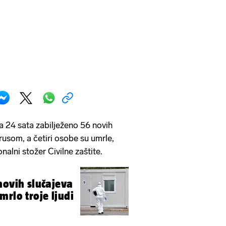
ja 24 sata zabilježeno 56 novih
rusom, a četiri osobe su umrle,
onalni stožer Civilne zaštite.
novih slučajeva
mrlo troje ljudi