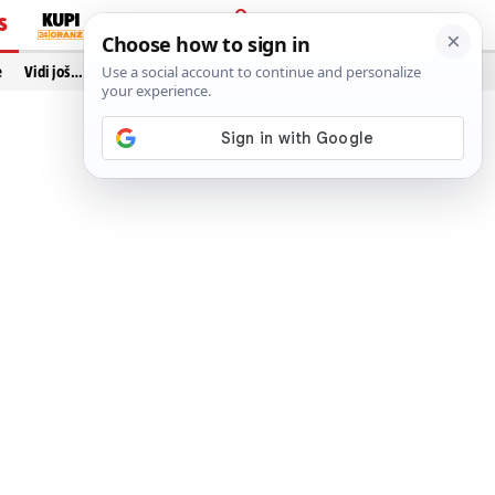
S
PRIJAVA
e
Vidi još…