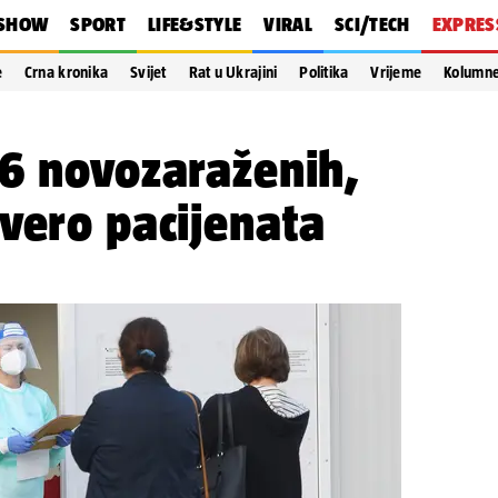
SHOW
SPORT
LIFE&STYLE
VIRAL
SCI/TECH
EXPRES
e
Crna kronika
Svijet
Rat u Ukrajini
Politika
Vrijeme
Kolumn
56 novozaraženih,
vero pacijenata