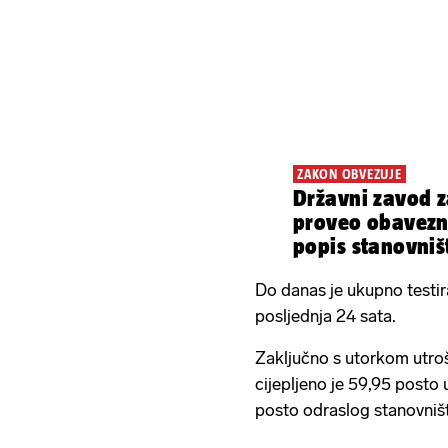
ZAKON OBVEZUJE
Državni zavod za
proveo obavezni
popis stanovništ
korona'
Do danas je ukupno testi
posljednja 24 sata.
Zaključno s utorkom utroš
cijepljeno je 59,95 posto
posto odraslog stanovniš