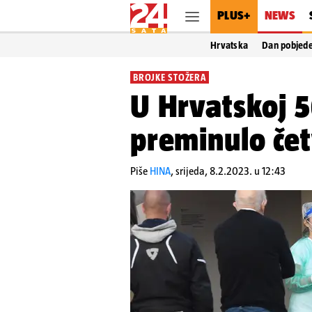
PLUS+
NEWS
Hrvatska
Dan pobjed
BROJKE STOŽERA
U Hrvatskoj 
preminulo čet
Piše
HINA
,
srijeda, 8.2.2023. u 12:43