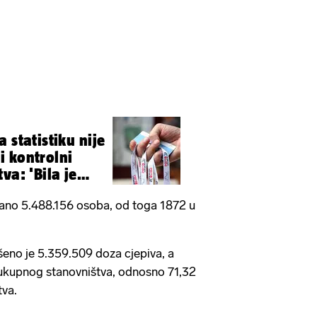
 statistiku nije
 kontrolni
va: 'Bila je
rano 5.488.156 osoba, od toga 1872 u
eno je 5.359.509 doza cjepiva, a
 ukupnog stanovništva, odnosno 71,32
tva.