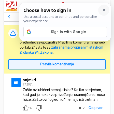
PRIJAVA
Komentari
68
Relevantni
Važna obavijest:
Svaki korisnik koji želi komentirati članke obvezan je
prethodno se upoznati s Pravilima komentiranja na web
portalu 24sata te sa
zabranama propisanim stavkom
2. članka 94. Zakona
.
Pravila komentiranja
nnjmkd
nn
1.7.2021.
Zašto ovi uhićeni nemaju lisice? Koliko se sjećam,
kad god je nekakvo privođenje, osumnjičenici nose
lisice. Zašto ovi "uglednici" nemaju isti tretman.
Odgovori
16
2