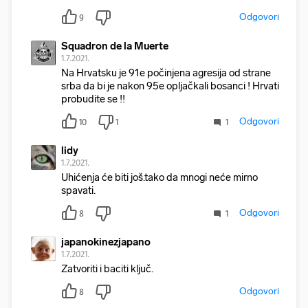
Odgovori
9
Squadron de la Muerte
1.7.2021.
Na Hrvatsku je 91e počinjena agresija od strane
srba da bi je nakon 95e opljačkali bosanci ! Hrvati
probudite se !!
Odgovori
10
1
1
lidy
1.7.2021.
Uhićenja će biti još.tako da mnogi neće mirno
spavati.
Odgovori
8
1
japanokinezjapano
1.7.2021.
Zatvoriti i baciti ključ.
Odgovori
8