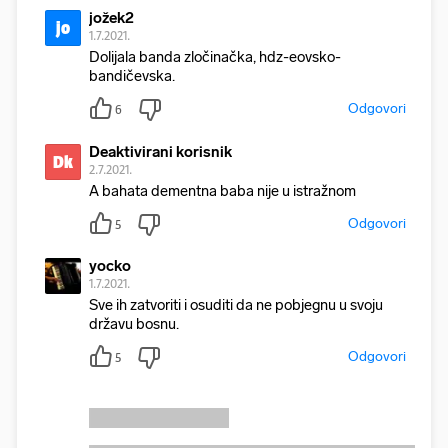
jožek2
jo
1.7.2021.
Dolijala banda zločinačka, hdz-eovsko-
bandičevska.
Odgovori
6
Deaktivirani korisnik
Dk
2.7.2021.
A bahata dementna baba nije u istražnom
Odgovori
5
yocko
1.7.2021.
Sve ih zatvoriti i osuditi da ne pobjegnu u svoju
državu bosnu.
Odgovori
5