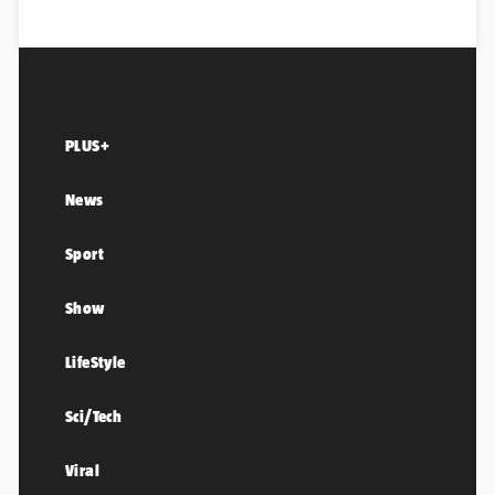
PLUS+
News
Sport
Show
LifeStyle
Sci/Tech
Viral