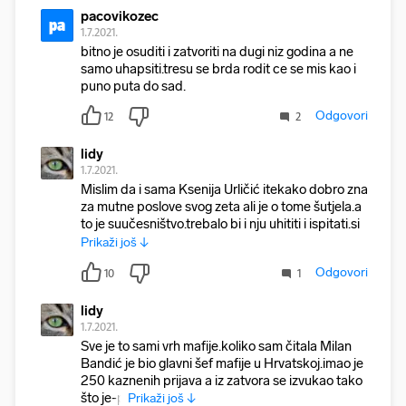
pacovikozec
pa
1.7.2021.
bitno je osuditi i zatvoriti na dugi niz godina a ne
samo uhapsiti.tresu se brda rodit ce se mis kao i
puno puta do sad.
Odgovori
12
2
lidy
1.7.2021.
Mislim da i sama Ksenija Urličić itekako dobro zna
za mutne poslove svog zeta ali je o tome šutjela.a
to je suučesništvo.trebalo bi i nju uhititi i ispitati.sig
Prikaži još ↓
Odgovori
10
1
lidy
1.7.2021.
Sve je to sami vrh mafije.koliko sam čitala Milan
Bandić je bio glavni šef mafije u Hrvatskoj.imao je
250 kaznenih prijava a iz zatvora se izvukao tako
što je-p
Prikaži još ↓