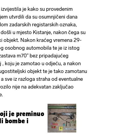
izvijestila je kako su provedenim
njem utvrdili da su osumnjičeni dana
lom zadarskih registarskih oznaka,
 došli u mjesto Kistanje, nakon čega su
ljski objekt. Nakon kraćeg vremena 29-
og osobnog automobila te je iz istog
zastava m70" bez pripadajućeg
oj , koju je zamotao u odjeću, a nakon
ugostiteljski objekt te je tako zamotanu
 a sve iz razloga straha od eventualne
zilo nije na adekvatan zaključao
e.
koji je preminuo
li bombe i