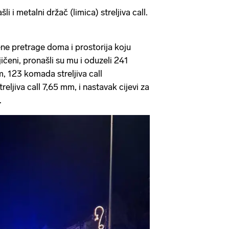
 i metalni držač (limica) streljiva call.
ene pretrage doma i prostorija koju
ičeni, pronašli su mu i oduzeli 241
m, 123 komada streljiva call
ljiva call 7,65 mm, i nastavak cijevi za
.