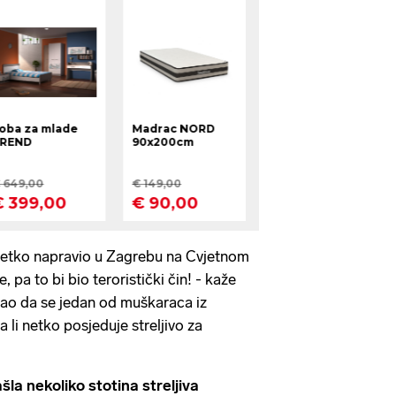
o netko napravio u Zagrebu na Cvjetnom
, pa to bi bio teroristički čin! - kaže
aznao da se jedan od muškaraca iz
a li netko posjeduje streljivo za
šla nekoliko stotina streljiva