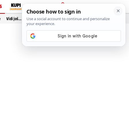
S
PRIJAVA
e
Vidi još…