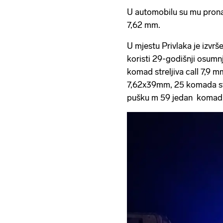
U automobilu su mu pronašli
7,62 mm.
U mjestu Privlaka je izvrš
koristi 29-godišnji osumnj
komad streljiva call 7,9 m
7,62x39mm, 25 komada stre
pušku m 59 jedan komad