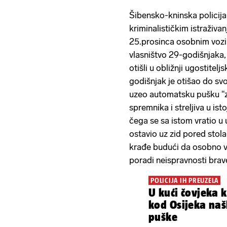
Šibensko-kninska policija 
kriminalističkim istraživa
25.prosinca osobnim vozi
vlasništvo 29-godišnjaka,
otišli u obližnji ugostite
godišnjak je otišao do sv
uzeo automatsku pušku "
spremnika i streljiva u ist
čega se sa istom vratio u 
ostavio uz zid pored stola
krađe budući da osobno vo
poradi neispravnosti brav
POLICIJA IH PREUZELA
U kući čovjeka 
kod Osijeka naš
puške