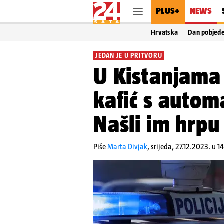
PLUS+
NEWS
Hrvatska
Dan pobjed
JEDAN JE U PRITVORU
U Kistanjama 
kafić s auto
Našli im hrpu 
Piše
Marta Divjak
,
srijeda, 27.12.2023. u 1