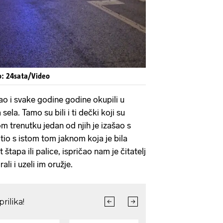
o: 24sata/Video
 i svake godine godine okupili u
sela. Tamo su bili i ti dečki koji su
m trenutku jedan od njih je izašao s
atio s istom tom jaknom koja je bila
apa ili palice, ispričao nam je čitatelj
ali i uzeli im oružje.