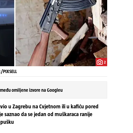
2
c/PIXSELL
 među omiljene izvore na Googleu
ravio u Zagrebu na Cvjetnom ili u kafiću pored
nije saznao da se jedan od muškaraca ranije
u pušku