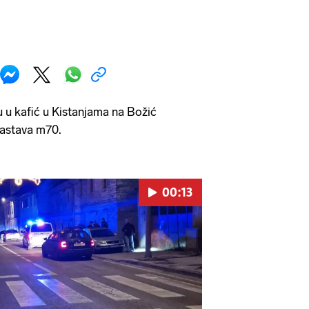
 u kafić u Kistanjama na Božić
astava m70.
00:13
Pokretanje videa...