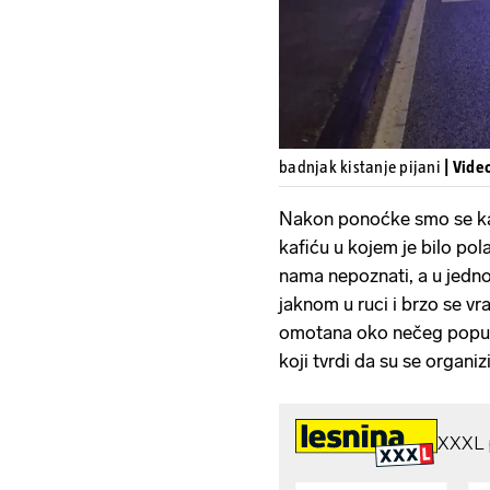
badnjak kistanje pijani
| Vide
Nakon ponoćke smo se kao
kafiću u kojem je bilo pola 
nama nepoznati, a u jedno
jaknom u ruci i brzo se vr
omotana oko nečeg poput št
koji tvrdi da su se organizir