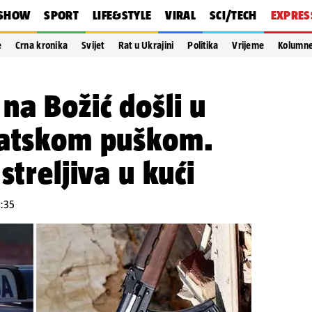
SHOW
SPORT
LIFE&STYLE
VIRAL
SCI/TECH
EXPRES
e
Crna kronika
Svijet
Rat u Ukrajini
Politika
Vrijeme
Kolumn
na Božić došli u
matskom puškom.
streljiva u kući
4:35