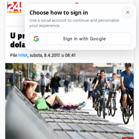
PRIJAVA
News
Komentari
17
U prva tri mjeseca turističkih
dolazaka za 6% više nego lani
Piše
HINA
,
subota, 8.4.2017. u 08:41