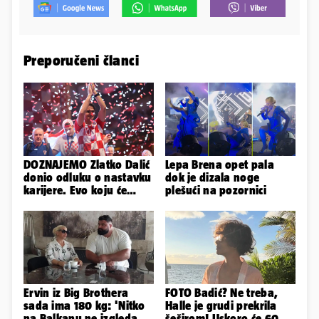
Preporučeni članci
DOZNAJEMO Zlatko Dalić
Lepa Brena opet pala
donio odluku o nastavku
dok je dizala noge
karijere. Evo koju će
plešući na pozornici
reprezentaciju preuzeti!
Ervin iz Big Brothera
FOTO Badić? Ne treba,
sada ima 180 kg: 'Nitko
Halle je grudi prekrila
na Balkanu ne izgleda
šeširom! Uskoro će 60,