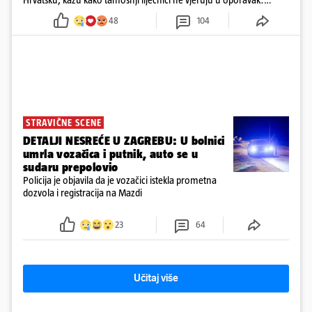
'Imamo 72 sata'
48
104
STRAVIČNE SCENE
DETALJI NESREĆE U ZAGREBU: U bolnici
umrla vozačica i putnik, auto se u
sudaru prepolovio
Policija je objavila da je vozačici istekla prometna
dozvola i registracija na Mazdi
23
64
Učitaj više