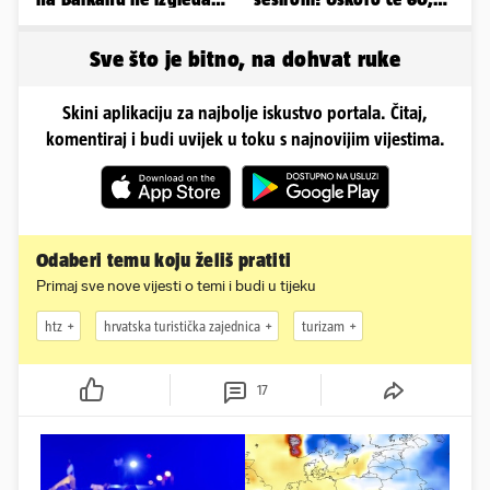
kao ja, stranci me hvale'
ljetuje u golim izdanjima
Sve što je bitno, na dohvat ruke
Skini aplikaciju za najbolje iskustvo portala. Čitaj,
komentiraj i budi uvijek u toku s najnovijim vijestima.
Odaberi temu koju želiš pratiti
Primaj sve nove vijesti o temi i budi u tijeku
htz
hrvatska turistička zajednica
turizam
17