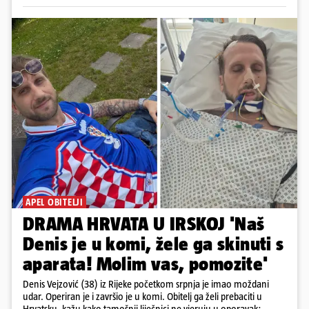
APEL OBITELJI
DRAMA HRVATA U IRSKOJ 'Naš
Denis je u komi, žele ga skinuti s
aparata! Molim vas, pomozite'
Denis Vejzović (38) iz Rijeke početkom srpnja je imao moždani
udar. Operiran je i završio je u komi. Obitelj ga želi prebaciti u
Hrvatsku, kažu kako tamošnji liječnici ne vjeruju u oporavak: