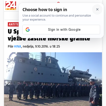
PRIJAVA
News
Komentari
7
ANTITERORISTIČKE MJERE
U Splitu se održavaju pokazne
vježbe zaštite morske granice
Piše
HINA
,
nedjelja, 9.10.2016. u 18:25