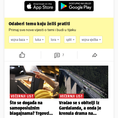
Odaberi temu koju želiš pratiti
Primaj sve nove vijesti o temi i budi u tijeku
vojna baza
luka
lora
split
vojna vježba
7