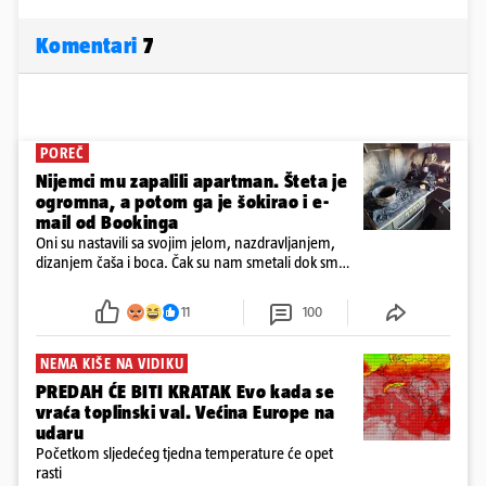
Komentari
7
POREČ
Nijemci mu zapalili apartman. Šteta je
ogromna, a potom ga je šokirao i e-
mail od Bookinga
Oni su nastavili sa svojim jelom, nazdravljanjem,
dizanjem čaša i boca. Čak su nam smetali dok smo
u panici kupili crijeva kako bismo pokušali ugasiti
požar, rekao je vlasnik
11
100
NEMA KIŠE NA VIDIKU
PREDAH ĆE BITI KRATAK Evo kada se
vraća toplinski val. Većina Europe na
udaru
Početkom sljedećeg tjedna temperature će opet
rasti