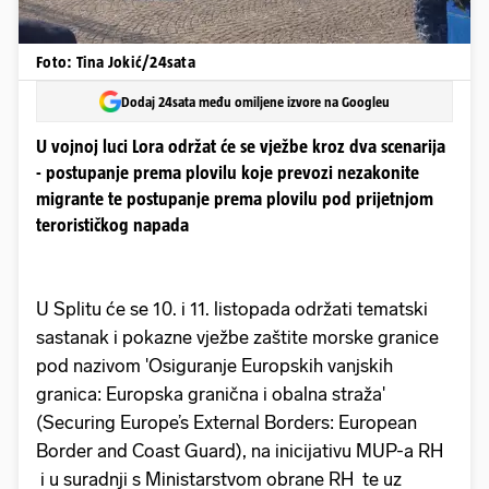
Foto: Tina Jokić/24sata
Dodaj 24sata među omiljene izvore na Googleu
U vojnoj luci Lora održat će se vježbe kroz dva scenarija
- postupanje prema plovilu koje prevozi nezakonite
migrante te postupanje prema plovilu pod prijetnjom
terorističkog napada
U Splitu će se 10. i 11. listopada održati tematski
sastanak i pokazne vježbe zaštite morske granice
pod nazivom 'Osiguranje Europskih vanjskih
granica: Europska granična i obalna straža'
(Securing Europe’s External Borders: European
Border and Coast Guard), na inicijativu MUP-a RH
i u suradnji s Ministarstvom obrane RH te uz