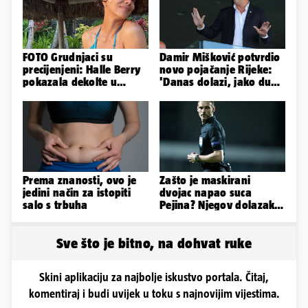
FOTO Grudnjaci su
Damir Mišković potvrdio
precijenjeni: Halle Berry
novo pojačanje Rijeke:
pokazala dekolte u
'Danas dolazi, jako dugo
zavodljivoj satenskoj
smo ga skautirali'
haljinici
Prema znanosti, ovo je
Zašto je maskirani
jedini način za istopiti
dvojac napao suca
salo s trbuha
Pejina? Njegov dolazak u
Zračnu luku izazvao je
čuđenje
Sve što je bitno, na dohvat ruke
Skini aplikaciju za najbolje iskustvo portala. Čitaj,
komentiraj i budi uvijek u toku s najnovijim vijestima.