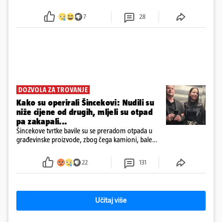
7
28
DOZVOLA ZA TROVANJE
Kako su operirali Šincekovi: Nudili su
niže cijene od drugih, mljeli su otpad
pa zakapali...
Šincekove tvrtke bavile su se preradom otpada u
građevinske proizvode, zbog čega kamioni, bale
plastike i samljeveni materijal dugo nisu izazivali
sumnju
22
131
Učitaj više