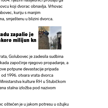
1804. njezini nasljednici prodaju ga
ovcu koji dvorac obnavlja. Vrhovac
ubovec, kuriju s manjim
, smještenu u blizini dvorca.
adu zapalio je
 skoro milijun kn
ata, Golubovec je zadesila sudbina
 kada započinje njegovo propadanje, a
gove potpune devastacije pripada
a od 1996. otvara vrata dvorca
 Ministarstva kulture RH u Stubičkom
ena stalna izložba pod nazivom
c oštećen je u jakom potresu u ožujku