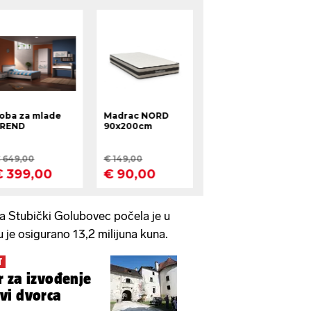
 Stubički Golubovec počela je u
u je osigurano 13,2 milijuna kuna.
T
 za izvođenje
vi dvorca