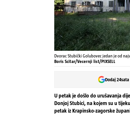
Dvorac Stubički Golubovec jedan je od naj
Boris Scitar/Vecernji list/PIXSELL
Dodaj 24sata
U petak je došlo do urušavanja dij
Donjoj Stubici, na kojem su u tijek
petak iz Krapinsko-zagorske župani