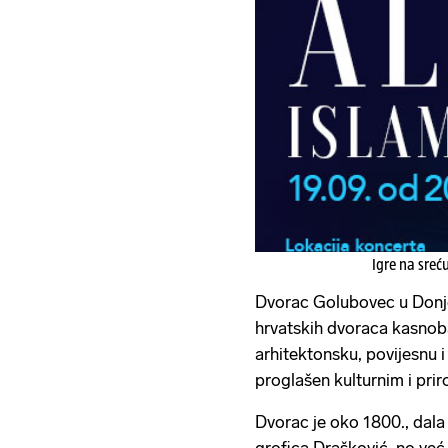
Igre na sreć
Dvorac Golubovec u Donjoj
hrvatskih dvoraca kasnob
arhitektonsku, povijesnu i
proglašen kulturnim i pr
Dvorac je oko 1800., dala