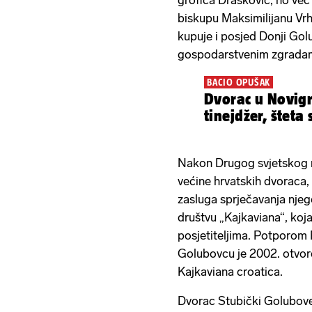
grofica Drašković, no već 
biskupu Maksimilijanu Vrh
kupuje i posjed Donji Gol
gospodarstvenim zgradama
BACIO OPUŠAK
Dvorac u Novigr
tinejdžer, šteta
Nakon Drugog svjetskog r
većine hrvatskih dvoraca,
zasluga sprječavanja nje
društvu „Kajkaviana“, koj
posjetiteljima. Potporom
Golubovcu je 2002. otvor
Kajkaviana croatica.
Dvorac Stubički Golubove