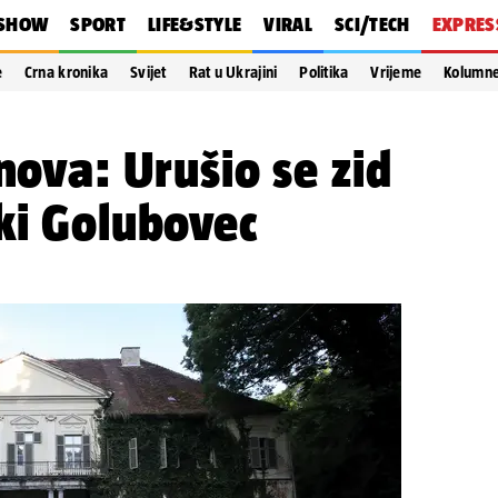
SHOW
SPORT
LIFE&STYLE
VIRAL
SCI/TECH
EXPRES
e
Crna kronika
Svijet
Rat u Ukrajini
Politika
Vrijeme
Kolumn
nova: Urušio se zid
ki Golubovec