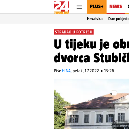
PLUS+
NEWS
Hrvatska
Dan pobjed
STRADAO U POTRESU
U tijeku je ob
dvorca Stubič
Piše
HINA
,
petak, 1.7.2022. u 13:26