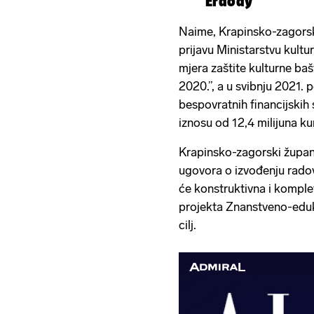
Erdödy
Naime, Krapinsko-zagorska
prijavu Ministarstvu kultu
mjera zaštite kulturne ba
2020.”, a u svibnju 2021. 
bespovratnih financijskih 
iznosu od 12,4 milijuna ku
Krapinsko-zagorski župan 
ugovora o izvođenju radova
će konstruktivna i kompl
projekta Znanstveno-eduka
cilj.