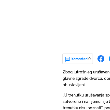
Komentari
0
Zbog jutrošnjeg urušavanj
glavne zgrade dvorca, obn
obustavljeni.
„U trenutku urušavanja spo
zatvoreno i na njemu nije
trenutku nisu poznati”, p