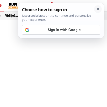
S
PRIJAVA
e
Vidi još…