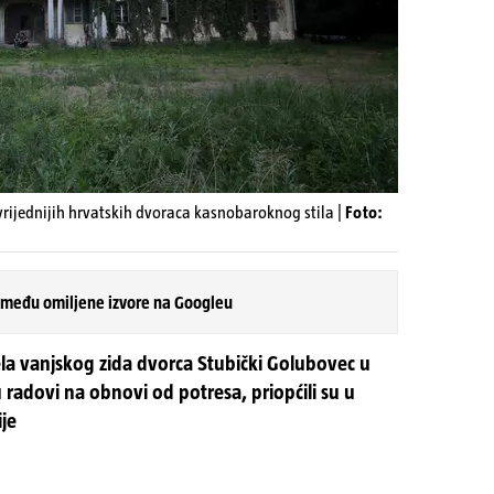
vrijednijih hrvatskih dvoraca kasnobaroknog stila |
Foto:
 među omiljene izvore na Googleu
ela vanjskog zida dvorca Stubički Golubovec u
u radovi na obnovi od potresa, priopćili su u
je