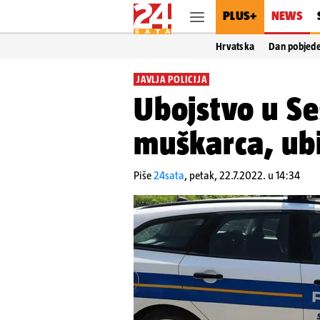
PLUS+
NEWS
Hrvatska
Dan pobjed
JAVLJA POLICIJA
Ubojstvo u Se
muškarca, ubio
Piše
24sata
,
petak, 22.7.2022. u 14:34