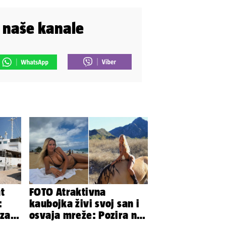
i naše kanale
t
FOTO Atraktivna
:
kaubojka živi svoj san i
 za
osvaja mreže: Pozira na