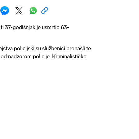
i 37-godišnjak je usmrtio 63-
tva policijski su službenici pronašli te
e pod nadzorom policije. Kriminalističko