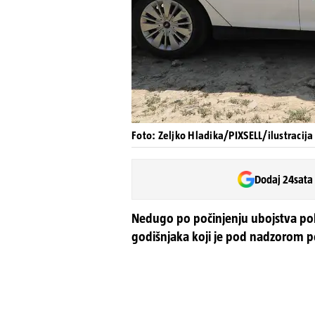
Foto: Zeljko Hladika/PIXSELL/ilustracija
Dodaj 24sata
Nedugo po počinjenju ubojstva polici
godišnjaka koji je pod nadzorom po