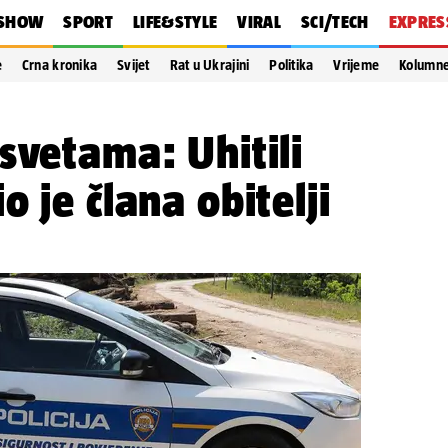
SHOW
SPORT
LIFE&STYLE
VIRAL
SCI/TECH
EXPRES
e
Crna kronika
Svijet
Rat u Ukrajini
Politika
Vrijeme
Kolumn
svetama: Uhitili
 je člana obitelji