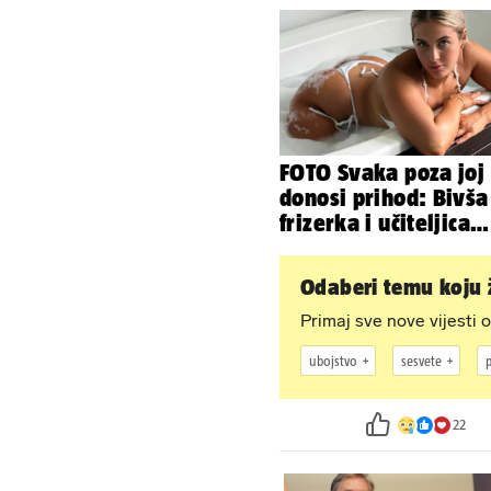
samo 20.000 eura
FOTO Svaka poza joj
donosi prihod: Bivša
frizerka i učiteljica
oblinama je zapalila
Instagram
Odaberi temu koju ž
Primaj sve nove vijesti o
ubojstvo
sesvete
p
22