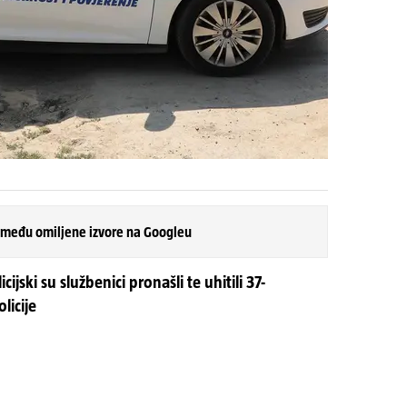
 među omiljene izvore na Googleu
jski su službenici pronašli te uhitili 37-
licije