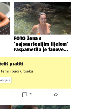
konjima, nastupa na
rodeu...
FOTO Žena s
'najsavršenijim tijelom'
raspametila je fanove
zaigranim fotkama iz
plićaka
eliš pratiti
 temi i budi u tijeku
olicija
73