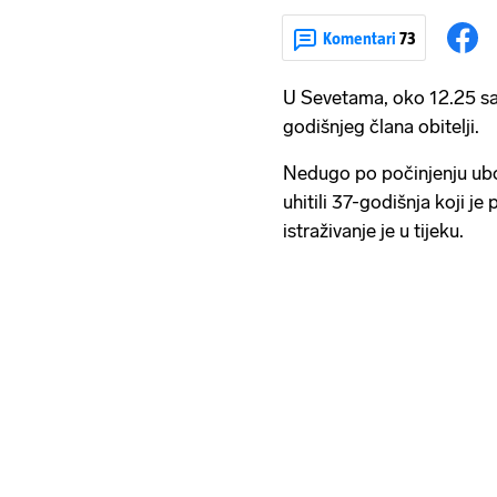
Komentari
73
U Sevetama, oko 12.25 sat
godišnjeg člana obitelji.
Nedugo po počinjenju ubojs
uhitili 37-godišnja koji j
istraživanje je u tijeku.