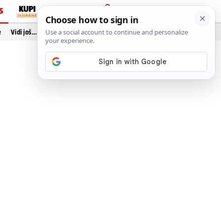
S
PRIJAVA
e
Vidi još…