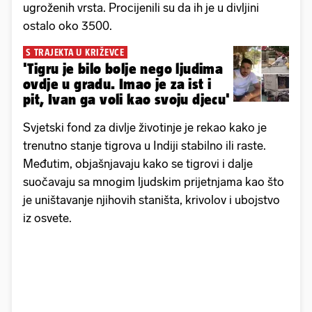
ugroženih vrsta. Procijenili su da ih je u divljini
ostalo oko 3500.
S TRAJEKTA U KRIŽEVCE
'Tigru je bilo bolje nego ljudima
ovdje u gradu. Imao je za ist i
pit, Ivan ga voli kao svoju djecu'
Svjetski fond za divlje životinje je rekao kako je
trenutno stanje tigrova u Indiji stabilno ili raste.
Međutim, objašnjavaju kako se tigrovi i dalje
suočavaju sa mnogim ljudskim prijetnjama kao što
je uništavanje njihovih staništa, krivolov i ubojstvo
iz osvete.