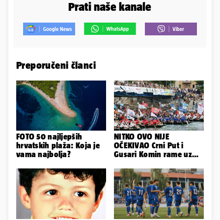
Prati naše kanale
Preporučeni članci
FOTO 50 najljepših
NITKO OVO NIJE
hrvatskih plaža: Koja je
OČEKIVAO Crni Put i
vama najbolja?
Gusari Komin rame uz
rame osvojili Maraton
lađa