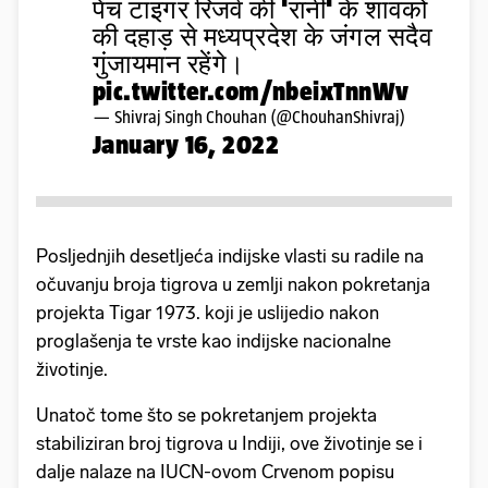
पेंच टाइगर रिजर्व की 'रानी' के शावकों
की दहाड़ से मध्यप्रदेश के जंगल सदैव
गुंजायमान रहेंगे।
pic.twitter.com/nbeixTnnWv
— Shivraj Singh Chouhan (@ChouhanShivraj)
January 16, 2022
Posljednjih desetljeća indijske vlasti su radile na
očuvanju broja tigrova u zemlji nakon pokretanja
projekta Tigar 1973. koji je uslijedio nakon
proglašenja te vrste kao indijske nacionalne
životinje.
Unatoč tome što se pokretanjem projekta
stabiliziran broj tigrova u Indiji, ove životinje se i
dalje nalaze na IUCN-ovom Crvenom popisu