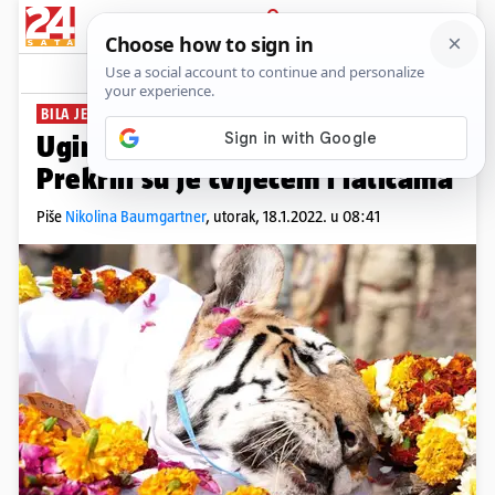
PRIJAVA
News
Komentari
1
BILA JE SIMBOL DRŽAVE
Uginula supertigrica u Indiji:
Prekrili su je cvijećem i laticama
Piše
Nikolina Baumgartner
,
utorak, 18.1.2022. u 08:41