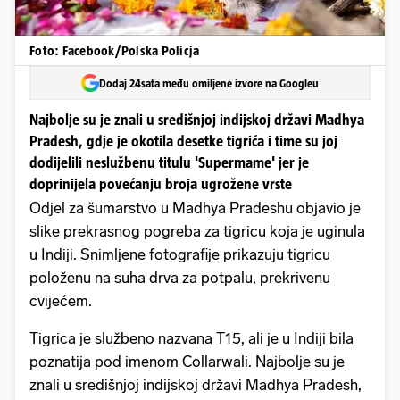
Foto: Facebook/Polska Policja
Dodaj 24sata među omiljene izvore na Googleu
Najbolje su je znali u središnjoj indijskoj državi Madhya
Pradesh, gdje je okotila desetke tigrića i time su joj
dodijelili neslužbenu titulu 'Supermame' jer je
doprinijela povećanju broja ugrožene vrste
Odjel za šumarstvo u Madhya Pradeshu objavio je
slike prekrasnog pogreba za tigricu koja je uginula
u Indiji. Snimljene fotografije prikazuju tigricu
položenu na suha drva za potpalu, prekrivenu
cvijećem.
Tigrica je službeno nazvana T15, ali je u Indiji bila
poznatija pod imenom Collarwali. Najbolje su je
znali u središnjoj indijskoj državi Madhya Pradesh,