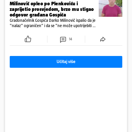
Milinović opleo po Plenkoviću i
zaprijetio prosvjedom, brzo mu stigao
odgovor građana Gospića
Gradonačelnik Gospića Darko Milinović ispalio da je
"nalaz" ograničen" i da se "ne može upotrijebiti za
sudske sporove". Građani Gospića ga podsjetili da
ga je naručio Uskok i da je dio spisa
14
Učitaj više