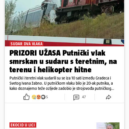
SUDAR DVA VLAKA
PRIZORI UŽASA Putnički vlak
smrskan u sudaru s teretnim, na
terenu i helikopter hitne
Putnički i teretni vlak sudarili su se iza 10 sati između Gradeca i
Svetog Ivana žabno. U putničkom vlaku bilo je 20-ak putnika, a
kako doznajemo teže ozljede zadobio je strojovođa putničkog
vlaka. Zatvoren je promet, a fotoreporteri Prigorskog objavili su
5
47
prve snimke s mjesta sudara
EKOCID U LICI