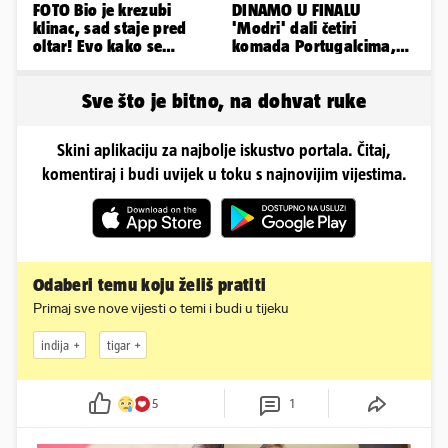
FOTO Bio je krezubi
DINAMO U FINALU
klinac, sad staje pred
'Modri' dali četiri
oltar! Evo kako se
komada Portugalcima,
mijenjao jedan od
branit će titulu na
najvećih...
Ramljaku!
Sve što je bitno, na dohvat ruke
Skini aplikaciju za najbolje iskustvo portala. Čitaj,
komentiraj i budi uvijek u toku s najnovijim vijestima.
Odaberi temu koju želiš pratiti
Primaj sve nove vijesti o temi i budi u tijeku
indija
tigar
5
1