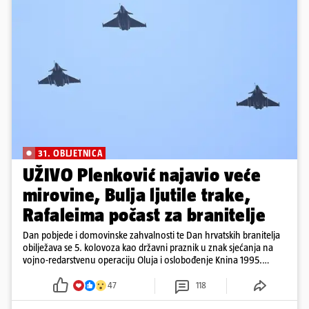
31. OBLJETNICA
UŽIVO Plenković najavio veće
mirovine, Bulja ljutile trake,
Rafaleima počast za branitelje
Dan pobjede i domovinske zahvalnosti te Dan hrvatskih branitelja
obilježava se 5. kolovoza kao državni praznik u znak sjećanja na
vojno-redarstvenu operaciju Oluja i oslobođenje Knina 1995.
godine
47
118