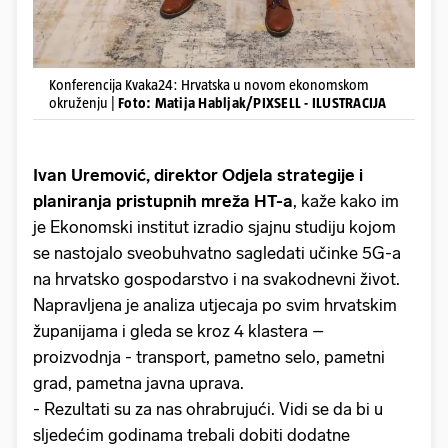
Konferencija Kvaka24: Hrvatska u novom ekonomskom
okruženju |
Foto: Matija Habljak/PIXSELL - ILUSTRACIJA
Ivan Uremović, direktor Odjela strategije i
planiranja pristupnih mreža HT-a
, kaže kako im
je Ekonomski institut izradio sjajnu studiju kojom
se nastojalo sveobuhvatno sagledati učinke 5G-a
na hrvatsko gospodarstvo i na svakodnevni život.
Napravljena je analiza utjecaja po svim hrvatskim
županijama i gleda se kroz 4 klastera –
proizvodnja - transport, pametno selo, pametni
grad, pametna javna uprava.
- Rezultati su za nas ohrabrujući. Vidi se da bi u
sljedećim godinama trebali dobiti dodatne