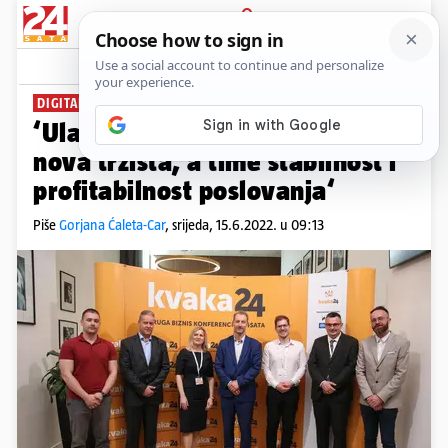
PRIJAVA
News
Komentari
1
DIGITALIZACIJA
‘Ulaganje u tehnologiju otvara
nova tržišta, a time stabilnost i
profitabilnost poslovanja‘
Piše
Gorjana Ćaleta-Car
,
srijeda, 15.6.2022. u 09:13