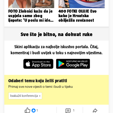
FOTO Zlobnici kažu da je
400 FOTKI OLUJE Evo
uspjela samo zbog
kako je Hrvatska
ljepote: 'U poslu mi ide
obilježila svečanost
jer imam strategiju'
Sve što je bitno, na dohvat ruke
Skini aplikaciju za najbolje iskustvo portala. Čitaj,
komentiraj i budi uvijek u toku s najnovijim vijestima.
Odaberi temu koju želiš pratiti
Primaj sve nove vijesti o temi i budi u tijeku
kvaka24 konferencija
1
1