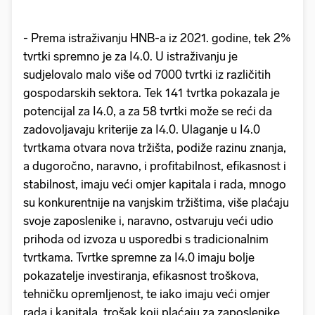
- Prema istraživanju HNB-a iz 2021. godine, tek 2%
tvrtki spremno je za I4.0. U istraživanju je
sudjelovalo malo više od 7000 tvrtki iz različitih
gospodarskih sektora. Tek 141 tvrtka pokazala je
potencijal za I4.0, a za 58 tvrtki može se reći da
zadovoljavaju kriterije za I4.0. Ulaganje u I4.0
tvrtkama otvara nova tržišta, podiže razinu znanja,
a dugoročno, naravno, i profitabilnost, efikasnost i
stabilnost, imaju veći omjer kapitala i rada, mnogo
su konkurentnije na vanjskim tržištima, više plaćaju
svoje zaposlenike i, naravno, ostvaruju veći udio
prihoda od izvoza u usporedbi s tradicionalnim
tvrtkama. Tvrtke spremne za I4.0 imaju bolje
pokazatelje investiranja, efikasnost troškova,
tehničku opremljenost, te iako imaju veći omjer
rada i kapitala, trošak koji plaćaju za zaposlenike