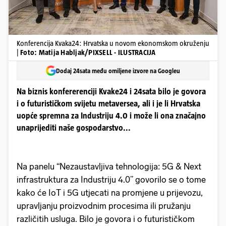
Konferencija Kvaka24: Hrvatska u novom ekonomskom okruženju
|
Foto: Matija Habljak/PIXSELL - ILUSTRACIJA
Dodaj 24sata među omiljene izvore na Googleu
Na biznis konfererenciji Kvake24 i 24sata bilo je govora
i o futurističkom svijetu metaversea, ali i je li Hrvatska
uopće spremna za Industriju 4.0 i može li ona značajno
unaprijediti naše gospodarstvo...
Na panelu “Nezaustavljiva tehnologija: 5G & Next
infrastruktura za Industriju 4.0” govorilo se o tome
kako će IoT i 5G utjecati na promjene u prijevozu,
upravljanju proizvodnim procesima ili pružanju
različitih usluga. Bilo je govora i o futurističkom