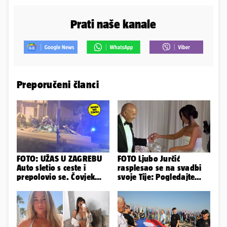
Prati naše kanale
Preporučeni članci
FOTO: UŽAS U ZAGREBU
FOTO Ljubo Jurčić
Auto sletio s ceste i
rasplesao se na svadbi
prepolovio se. Čovjek
svoje Tije: Pogledajte
poginuo, ima ozlijeđenih
kako je izgledalo
vjenčanje...