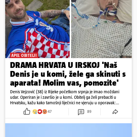
APEL OBITELJI
DRAMA HRVATA U IRSKOJ 'Naš
Denis je u komi, žele ga skinuti s
aparata! Molim vas, pomozite'
Denis Vejzović (38) iz Rijeke početkom srpnja je imao moždani
udar. Operiran je i završio je u komi. Obitelj ga želi prebaciti u
Hrvatsku, kažu kako tamošnji liječnici ne vjeruju u oporavak:
'Imamo 72 sata'
47
89