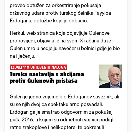
proveo optužen za orkestriranje pokušaja
državnog udara protiv turskog čelnika Tayyipa
Erdogana, optužbe koje je odbacio.
Herkul, web stranica koja objavljuje Gulenove
propovijedi, objavila je na svom X računu da je
Gulen umro u nedjelju navečer u bolnici gdje je bio
na liječenju.
IZDALI 110 UHIDBENIH NALOGA
Turska nastavlja s akcijama
protiv Gulenovih pristaša
Gulen je jedno vrijeme bio Erdoganov saveznik, ali
su se njih dvojica spektakularno posvađali.
Erdogan ga je smatrao odgovornim za pokušaj
puča 2016. u kojem su odmetnuti vojnici podigli
ratne zrakoplove i helikoptere, te pokrenuli