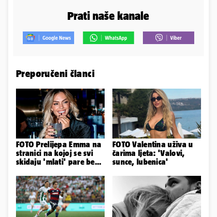
Prati naše kanale
Preporučeni članci
FOTO Prelijepa Emma na
FOTO Valentina uživa u
stranici na kojoj se svi
čarima ljeta: 'Valovi,
skidaju 'mlati' pare bez
sunce, lubenica'
'prodaje tijela'