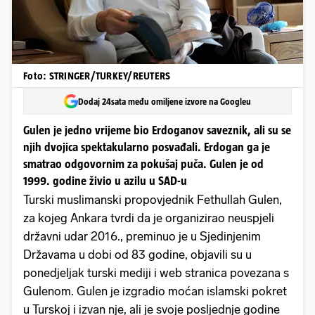
Foto: STRINGER/TURKEY/REUTERS
Dodaj 24sata među omiljene izvore na Googleu
Gulen je jedno vrijeme bio Erdoganov saveznik, ali su se
njih dvojica spektakularno posvađali. Erdogan ga je
smatrao odgovornim za pokušaj puča. Gulen je od
1999. godine živio u azilu u SAD-u
Turski muslimanski propovjednik Fethullah Gulen,
za kojeg Ankara tvrdi da je organizirao neuspjeli
državni udar 2016., preminuo je u Sjedinjenim
Državama u dobi od 83 godine, objavili su u
ponedjeljak turski mediji i web stranica povezana s
Gulenom. Gulen je izgradio moćan islamski pokret
u Turskoj i izvan nje, ali je svoje posljednje godine