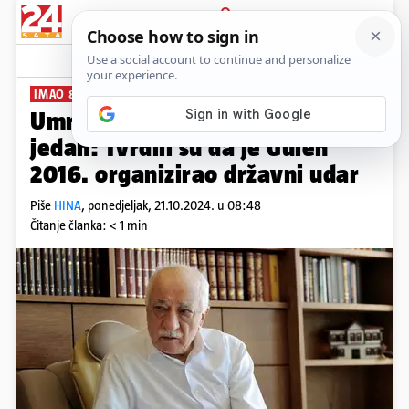
PRIJAVA
News
Komentari
1
IMAO 83 GODINE
Umro Erdoganov neprijatelj broj
jedan: Tvrdili su da je Gulen
2016. organizirao državni udar
Piše
HINA
,
ponedjeljak, 21.10.2024. u 08:48
Čitanje članka: < 1 min