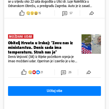
se u srijedu oko 22 sata dogodila u Ulici dr. Luje Naletilića u
Odranskom Obrežu, u predgrađu Zagreba. Auto je iz zasad
neutvrđenih razloga sletio s kolnika, a od siline udara vozilo se
15
57
prepolovilo.
MOŽDANI UDAR
Obitelj Hrvata u Irskoj: 'Zovu nas iz
ministarstva. Denis sada ima
temperaturu. Strah nas je'
Denis Vejzović (38) iz Rijeke početkom srpnja je
imao moždani udar. Operiran je i završio je u komi.
Obitelj ga želi prebaciti u Hrvatsku, kažu kako
tamošnji liječnici ne vjeruju u oporavak: 'Imamo
21
26
72 sata'
Učitaj više