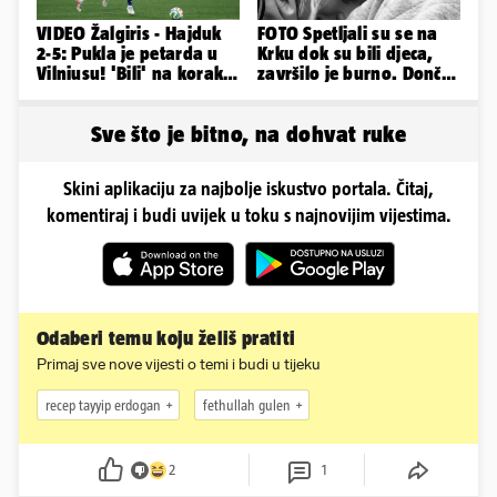
VIDEO Žalgiris - Hajduk
FOTO Spetljali su se na
2-5: Pukla je petarda u
Krku dok su bili djeca,
Vilniusu! 'Bili' na korak
završilo je burno. Dončić
do doigravanja
i Anamaria u novoj fazi
Sve što je bitno, na dohvat ruke
Skini aplikaciju za najbolje iskustvo portala. Čitaj,
komentiraj i budi uvijek u toku s najnovijim vijestima.
Odaberi temu koju želiš pratiti
Primaj sve nove vijesti o temi i budi u tijeku
recep tayyip erdogan
fethullah gulen
2
1