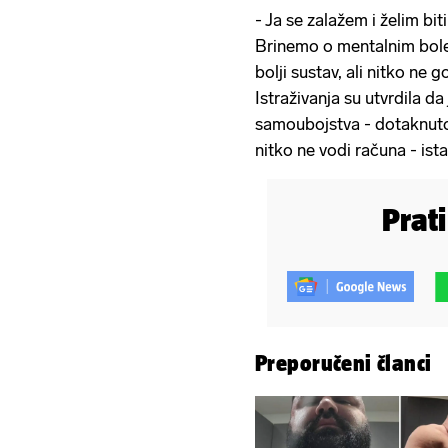
- Ja se zalažem i želim biti 
Brinemo o mentalnim bole
bolji sustav, ali nitko ne g
Istraživanja su utvrdila 
samoubojstva - dotaknuto 
nitko ne vodi računa - ista
Prat
Preporučeni članci