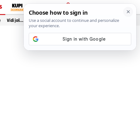
S
PRIJAVA
e
Vidi još…