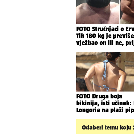
FOTO Stručnjaci o Er
Tih 180 kg je previše
vježbao on ili ne, pri
mu mnoge komplikac
FOTO Druga boja
bikinija, isti učinak:
Longoria na plaži pi
svoje zanosne oblin
Odaberi temu koju ž