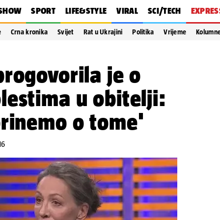
SHOW
SPORT
LIFE&STYLE
VIRAL
SCI/TECH
EXPRES
e
Crna kronika
Svijet
Rat u Ukrajini
Politika
Vrijeme
Kolumn
rogovorila je o
estima u obitelji:
brinemo o tome'
16