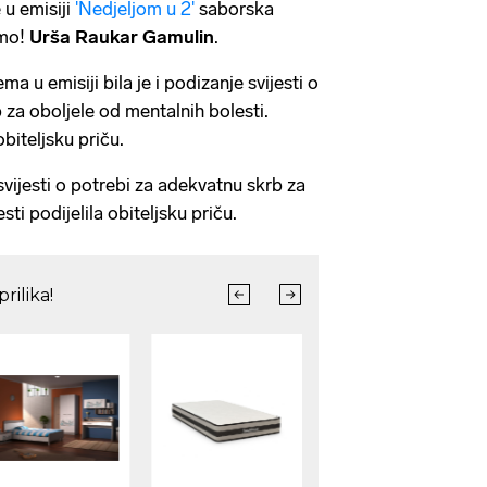
 u emisiji
'Nedjeljom u 2'
saborska
emo!
Urša Raukar Gamulin
.
 u emisiji bila je i podizanje svijesti o
 za oboljele od mentalnih bolesti.
obiteljsku priču.
svijesti o potrebi za adekvatnu skrb za
ti podijelila obiteljsku priču.