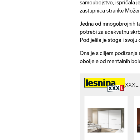
samoubojstvo, ispričala je
zastupnica stranke Mož
Jedna od mnogobrojnih tema
potrebi za adekvatnu skrb
Podijelila je stoga i svoju 
Ona je s ciljem podizanja 
oboljele od mentalnih boles