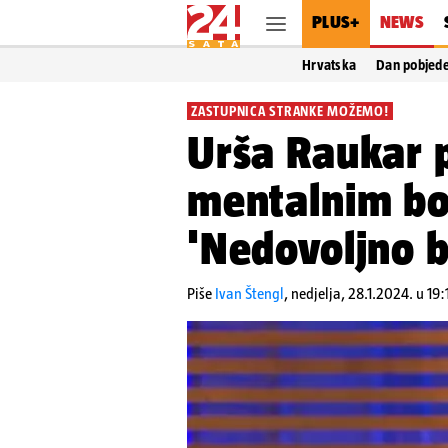
PLUS+
NEWS
Hrvatska
Dan pobjed
ZASTUPNICA STRANKE MOŽEMO!
Urša Raukar p
mentalnim bol
'Nedovoljno 
Piše
Ivan Štengl
,
nedjelja, 28.1.2024. u 19: