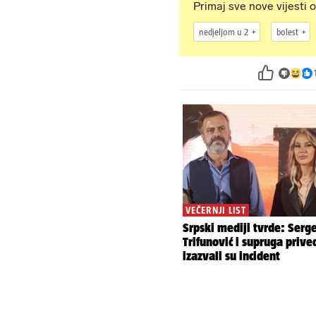
Primaj sve nove vijesti o
nedjeljom u 2
bolest