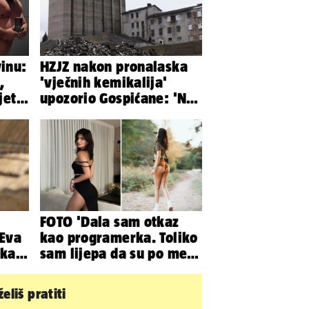
vinu:
HZJZ nakon pronalaska
,
'vječnih kemikalija'
jete
upozorio Gospićane: 'Ne
ije
idite na odlagalište...'
FOTO 'Dala sam otkaz
 Eva
kao programerka. Toliko
pkala
sam lijepa da su po meni
e
napravili lutku'
eliš pratiti