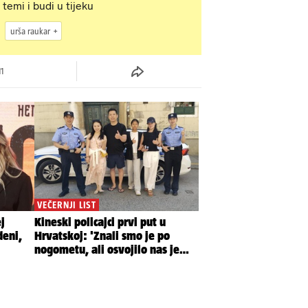
 temi i budi u tijeku
urša raukar
11