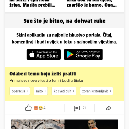
žrtva, Marića prebili
završilo je burno. Ona
šipkama, sačekuša za
sad želi 50 milijuna eura
Bebeka
Sve što je bitno, na dohvat ruke
Skini aplikaciju za najbolje iskustvo portala. Čitaj,
komentiraj i budi uvijek u toku s najnovijim vijestima.
Odaberi temu koju želiš pratiti
Primaj sve nove vijesti o temi i budi u tijeku
operacija
mito
kb sveti duh
zoran krstonijević
4
21