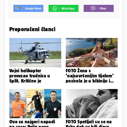
Preporučeni članci
Vojni helikopter
FOTO Žena s
prevezao trudnicu u
'najsavršenijim tijelom'
Split. Kritično je
pozirala je u bikiniju i
pokazala svoje bujne
obline...
Ovo su najgori napadi
FOTO Spetljali su se na
na suce: Pejin nova
Krku dok su bili djeca,