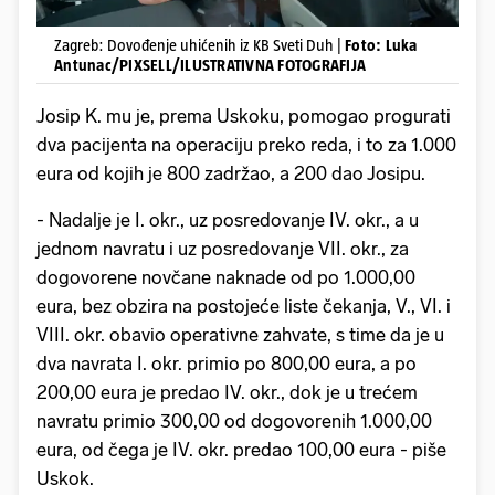
Zagreb: Dovođenje uhićenih iz KB Sveti Duh |
Foto: Luka
Antunac/PIXSELL/ILUSTRATIVNA FOTOGRAFIJA
Josip K. mu je, prema Uskoku, pomogao progurati
dva pacijenta na operaciju preko reda, i to za 1.000
eura od kojih je 800 zadržao, a 200 dao Josipu.
- Nadalje je I. okr., uz posredovanje IV. okr., a u
jednom navratu i uz posredovanje VII. okr., za
dogovorene novčane naknade od po 1.000,00
eura, bez obzira na postojeće liste čekanja, V., VI. i
VIII. okr. obavio operativne zahvate, s time da je u
dva navrata I. okr. primio po 800,00 eura, a po
200,00 eura je predao IV. okr., dok je u trećem
navratu primio 300,00 od dogovorenih 1.000,00
eura, od čega je IV. okr. predao 100,00 eura - piše
Uskok.