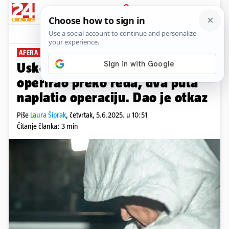
PRIJAVA
News
Komentari
21
AFERA SVETI DUH
Uskok objavio detalje: Tri puta
operirao preko reda, dva puta
naplatio operaciju. Dao je otkaz
Piše
Laura Šiprak
,
četvrtak, 5.6.2025. u 10:51
Čitanje članka: 3 min