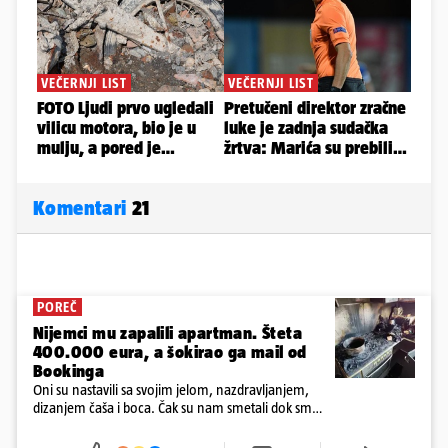
Komentari
21
POREČ
Nijemci mu zapalili apartman. Šteta
400.000 eura, a šokirao ga mail od
Bookinga
Oni su nastavili sa svojim jelom, nazdravljanjem,
dizanjem čaša i boca. Čak su nam smetali dok smo
u panici kupili crijeva kako bismo pokušali ugasiti
požar, rekao je vlasnik