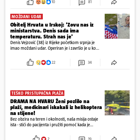
10
81
MOŽDANI UDAR
Obitelj Hrvata u Irskoj: 'Zovu nas iz
ministarstva. Denis sada ima
temperaturu. Strah nas je'
Denis Vejzović (38) iz Rijeke početkom srpnja je
imao moždani udar. Operiran je i završio je u komi.
Obitelj ga želi prebaciti u Hrvatsku, kažu kako
tamošnji liječnici ne vjeruju u oporavak: 'Imamo
22
34
72 sata'
TEŠKO PRISTUPAČNA PLAŽA
DRAMA NA HVARU Ženi pozlilo na
plaži, medicinari iskakali iz helikoptera
na stijene!
Bez obzira na teren i okolnosti, naša misija ostaje
ista - stići do pacijenta i pružiti pomoć kada je
najpotrebnija - objavilo je Ministarstvo zdravstva na
Facebooku
2
19