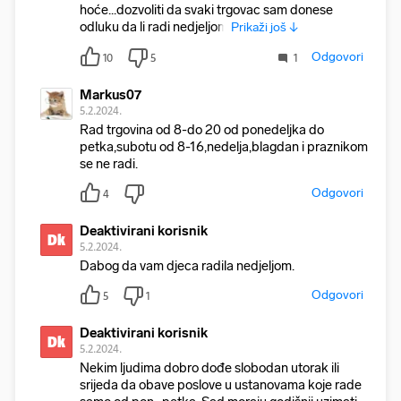
hoće...dozvoliti da svaki trgovac sam donese
odluku da li radi nedjeljom
Prikaži još ↓
Odgovori
10
5
1
Markus07
5.2.2024.
Rad trgovina od 8-do 20 od ponedeljka do
petka,subotu od 8-16,nedelja,blagdan i praznikom
se ne radi.
Odgovori
4
Deaktivirani korisnik
Dk
5.2.2024.
Dabog da vam djeca radila nedjeljom.
Odgovori
5
1
Deaktivirani korisnik
Dk
5.2.2024.
Nekim ljudima dobro dođe slobodan utorak ili
srijeda da obave poslove u ustanovama koje rade