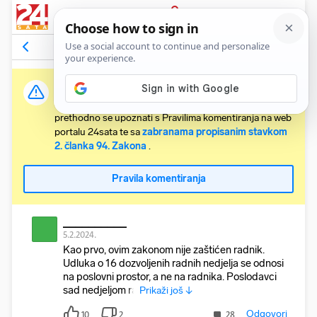
PRIJAVA
Komentari
47
Relevantni
Važna obavijest:
Svaki korisnik koji želi komentirati članke obvezan je
prethodno se upoznati s Pravilima komentiranja na web
portalu 24sata te sa
zabranama propisanim stavkom
2. članka 94. Zakona
.
Pravila komentiranja
__________
5.2.2024.
Kao prvo, ovim zakonom nije zaštićen radnik.
Udluka o 16 dozvoljenih radnih nedjelja se odnosi
na poslovni prostor, a ne na radnika. Poslodavci
sad nedjeljom ra
Prikaži još ↓
Odgovori
10
2
28