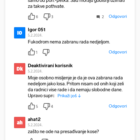
samo od pon.-petka. Sad moraju godišnji uzimati
za takve pothvate.
Odgovori
6
3
2
Igor 051
I0
5.2.2024.
Fukodrom nema zabranu rada nedjeljom.
Odgovori
1
Deaktivirani korisnik
Dk
5.2.2024.
Moje osobno misljenje je da je ova zabrana rada
nedeljom jako losa. Pritom nisam od onih koji zeli
da radnici vise rade i da nemaju slobodne dane.
Upravo suprot
Prikaži još ↓
Odgovori
5
4
aha12
ah
5.2.2024.
zašto ne ode na presađivanje kose?