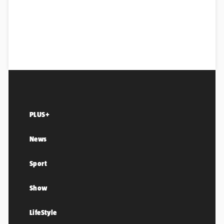
PLUS+
News
Sport
Show
LifeStyle