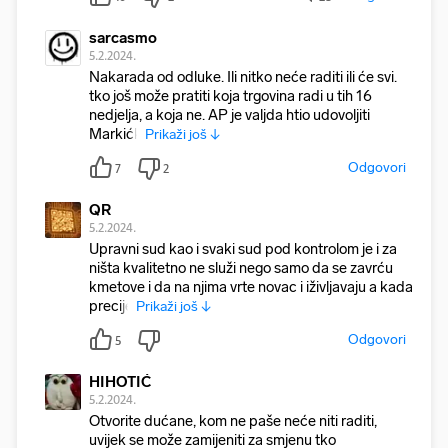
sarcasmo
5.2.2024.
Nakarada od odluke. Ili nitko neće raditi ili će svi.
tko još može pratiti koja trgovina radi u tih 16
nedjelja, a koja ne. AP je valjda htio udovoljiti
Markićk
Prikaži još ↓
Odgovori
7
2
QR
5.2.2024.
Upravni sud kao i svaki sud pod kontrolom je i za
ništa kvalitetno ne služi nego samo da se zavrću
kmetove i da na njima vrte novac i iživljavaju a kada
precije
Prikaži još ↓
Odgovori
5
HIHOTIĆ
5.2.2024.
Otvorite dućane, kom ne paše neće niti raditi,
uvijek se može zamijeniti za smjenu tko