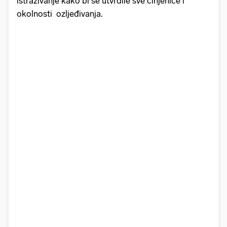
istraživanje kako bi se utvrdile sve činjenice i
okolnosti ozljeđivanja.