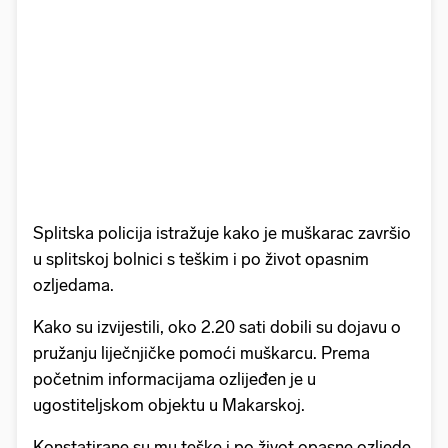
Splitska policija istražuje kako je muškarac završio
u splitskoj bolnici s teškim i po život opasnim
ozljedama.
Kako su izvijestili, oko 2.20 sati dobili su dojavu o
pružanju liječnjičke pomoći muškarcu. Prema
početnim informacijama ozlijeđen je u
ugostiteljskom objektu u Makarskoj.
Konstatirane su mu teške i po život opasne ozljede,