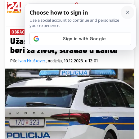
PRIJAVA
News
Komentari
6
OBRAČUN U KAFIĆU?
Užas u Makarskoj: Muškarac se
bori za život, stradao u kafiću
Piše
Ivan Hruškovec
,
nedjelja, 10.12.2023. u 12:01