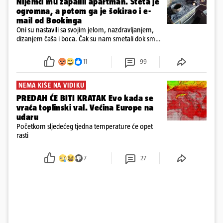
Nijemci mu zapalili apartman. Šteta je
ogromna, a potom ga je šokirao i e-
mail od Bookinga
Oni su nastavili sa svojim jelom, nazdravljanjem,
dizanjem čaša i boca. Čak su nam smetali dok smo
u panici kupili crijeva kako bismo pokušali ugasiti
požar, rekao je vlasnik
11
99
NEMA KIŠE NA VIDIKU
PREDAH ĆE BITI KRATAK Evo kada se
vraća toplinski val. Većina Europe na
udaru
Početkom sljedećeg tjedna temperature će opet
rasti
7
27