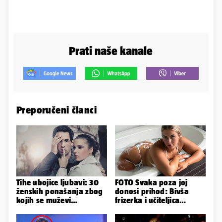
Prati naše kanale
Preporučeni članci
Tihe ubojice ljubavi: 30
FOTO Svaka poza joj
ženskih ponašanja zbog
donosi prihod: Bivša
kojih se muževi
frizerka i učiteljica
emocionalno distanciraju
oblinama je zapalila
Instagram