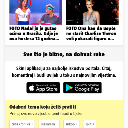
FOTO Nadal ju je gutao
FOTO Ona kao da uopće
očima u Brazilu. Gdje je
ne stari! Charlize Theron
ova hostesa 12 godina
voli pokazati figuru u
poslije i kako izgleda?
golišavim izdanjima...
Sve što je bitno, na dohvat ruke
Skini aplikaciju za najbolje iskustvo portala. Čitaj,
komentiraj i budi uvijek u toku s najnovijim vijestima.
Odaberi temu koju želiš pratiti
Primaj sve nove vijesti o temi i budi u tijeku
crna kronika
makarska
sukob
split