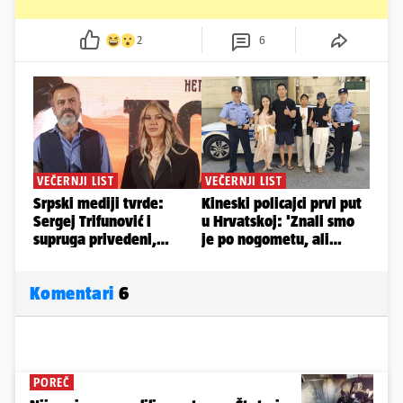
2
6
Komentari
6
POREČ