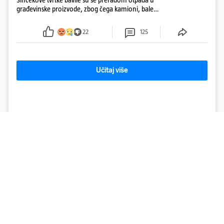
građevinske proizvode, zbog čega kamioni, bale
plastike i samljeveni materijal dugo nisu izazivali
sumnju
22
125
Učitaj više