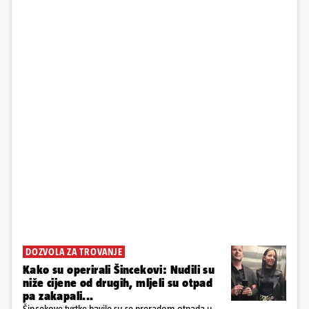
DOZVOLA ZA TROVANJE
Kako su operirali Šincekovi: Nudili su
niže cijene od drugih, mljeli su otpad
pa zakapali...
Šincekove tvrtke bavile su se preradom otpada u