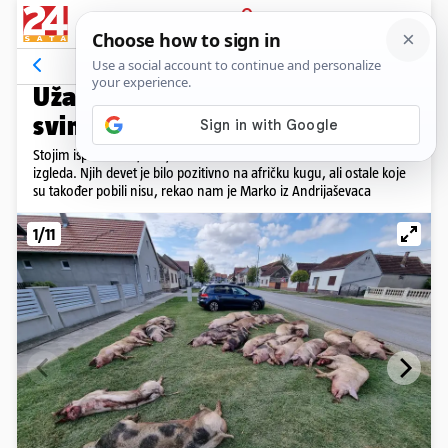
PRIJAVA
Galerija
Komentari
167
ZBOG AFRIČKE KUGE
Užas u Slavoniji: Pobili su mi
svinje i ostavili ih pred kućom!
Stojim ispred kuće, svinje leže. Neke i na travi. I sami vidite kako to
izgleda. Njih devet je bilo pozitivno na afričku kugu, ali ostale koje
su također pobili nisu, rekao nam je Marko iz Andrijaševaca
1/11