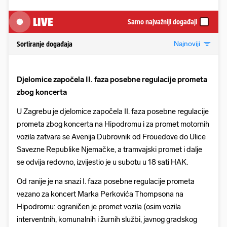
LIVE
Samo najvažniji događaji
Najnoviji
Sortiranje događaja
Djelomice započela II. faza posebne regulacije prometa
zbog koncerta
U Zagrebu je djelomice započela II. faza posebne regulacije
prometa zbog koncerta na Hipodromu i za promet motornih
vozila zatvara se Avenija Dubrovnik od Frouedove do Ulice
Savezne Republike Njemačke, a tramvajski promet i dalje
se odvija redovno, izvijestio je u subotu u 18 sati HAK.
Od ranije je na snazi I. faza posebne regulacije prometa
vezano za koncert Marka Perkovića Thompsona na
Hipodromu: ograničen je promet vozila (osim vozila
interventnih, komunalnih i žurnih službi, javnog gradskog