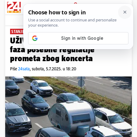
PRIJAVA
News
Komentari
87
STANJE NA CESTAMA
UŽIVO Djelomice započela II.
faza posebne regulacije
prometa zbog koncerta
Piše
24sata
,
subota, 5.7.2025. u 18:20