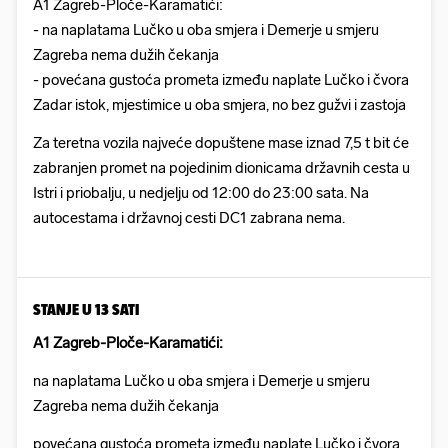
A1 Zagreb-Ploče-Karamatići:
- na naplatama Lučko u oba smjera i Demerje u smjeru
Zagreba nema dužih čekanja
- povećana gustoća prometa između naplate Lučko i čvora
Zadar istok, mjestimice u oba smjera, no bez gužvi i zastoja
Za teretna vozila najveće dopuštene mase iznad 7,5 t bit će
zabranjen promet na pojedinim dionicama državnih cesta u
Istri i priobalju, u nedjelju od 12:00 do 23:00 sata. Na
autocestama i državnoj cesti DC1 zabrana nema.
STANJE U 13 SATI
A1 Zagreb-Ploče-Karamatići:
na naplatama Lučko u oba smjera i Demerje u smjeru
Zagreba nema dužih čekanja
povećana gustoća prometa između naplate Lučko i čvora