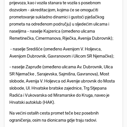
prijevoza, kao i vozila stanara te vozila s posebnom
dozvolom - akreditacijom, kojima će se omogućiti
prometovanje sukladno dinamici i gustoći pješačkog
prometa na određenom području) u sljedećim ulicama i
naseljima - naselje Kajzerica (omeđeno ulicama
Remetinečka, Cimermanova, Riječka, Avenija Dubrovnik);
- naselje Središće (omeđeno Avenijom V. Holjevca,
Avenijom Dubrovnik, Gavranovom i Ulicom SR Njemačke);
- naselje Zapruđe (omeđeno ulicama Av. Dubrovnik, Ulica
SR Njemačke , Sarajevska, Sajmišna, Gavranova), Most
slobode, Avenija V. Holjevca od Avenije ubrovnik do Mosta
slobode, UI. Hrvatske bratske zajednice, Trg Stjepana
Radića i Vukovarska od Miramarske do Kruga, naveo je
Hrvatski autoklub (HAK).
Na većini ostalih cesta promet teče bez posebnih
ograničenja, osim na dionicama gdje traju radovi.