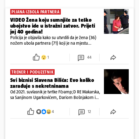
PIJANA IZBOLA PARTNERA
VIDEO Žena koju sumnjiče za teško
ubojstvo ide u istražni zatvor. Prijeti
joj 40 godina!
Policija je objavila kako su utvrdili da je žena (36)
nožem ubola partnera (71) koji je na mjestu
preminuo. Imala je 2,03 promila. U nedjelju su je
ispitali i poslali u istražni zatvor
1
44
TRENER I PODUZETNIK
Svi biznisi Slavena Bilića: Evo koliko
zarađuje s nekretninama
Od 2021. suvlasnik je tvrtke F&amp;D RE Makarska,
sa Sanjinom Ugarkovićem, Dariom Bošnjakom i
Dobrislavom Hrkaćem. Tvrtka je registrirana za
poslovanje nekretninama, a od osnutka nema
4
12
zaposlenih