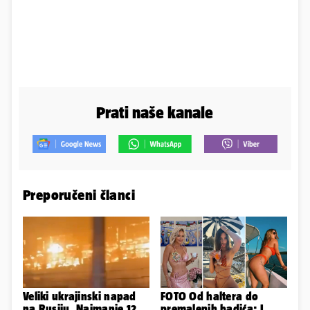
Prati naše kanale
Preporučeni članci
Veliki ukrajinski napad
FOTO Od haltera do
na Rusiju. Najmanje 12
premalenih badića: I