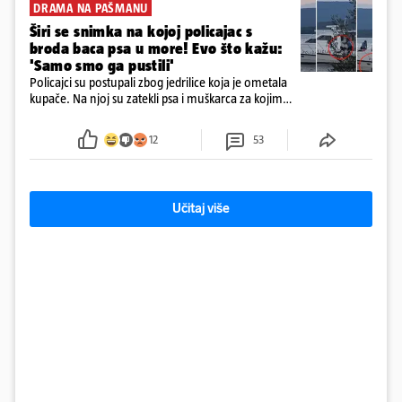
DRAMA NA PAŠMANU
Širi se snimka na kojoj policajac s
broda baca psa u more! Evo što kažu:
'Samo smo ga pustili'
Policajci su postupali zbog jedrilice koja je ometala
kupače. Na njoj su zatekli psa i muškarca za kojim
se od ranije trage. Muškarac je pružao otpor te su
ga uhitili, a psa je preuzeo komunalni redar
12
53
Učitaj više