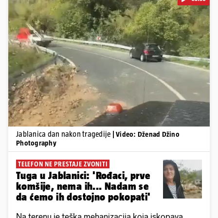
Pokretanje videa...
Jablanica dan nakon tragedije
| Video: Dženad Džino
Photography
TELEFON NE PRESTAJE ZVONITI
Tuga u Jablanici: 'Rođaci, prve
komšije, nema ih... Nadam se
da ćemo ih dostojno pokopati'
Na terenu je teška mehanizacija koja iskopava