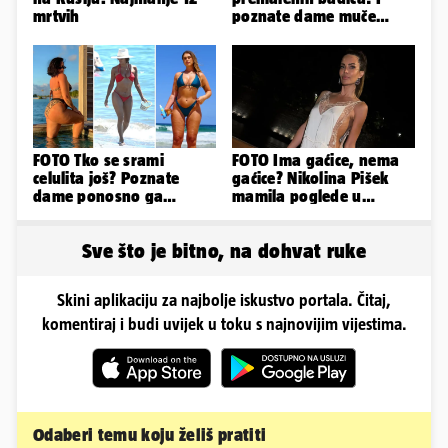
mrtvih
poznate dame muče
vrućine, evo kako su
pozirale
FOTO Tko se srami
FOTO Ima gaćice, nema
celulita još? Poznate
gaćice? Nikolina Pišek
dame ponosno ga
mamila poglede u
pokazuju pa slave svoje
poluprozirnom
obline
kombinezonu
Sve što je bitno, na dohvat ruke
Skini aplikaciju za najbolje iskustvo portala. Čitaj,
komentiraj i budi uvijek u toku s najnovijim vijestima.
Odaberi temu koju želiš pratiti