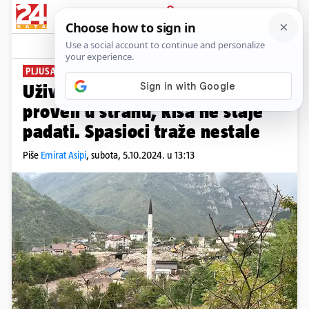
PRIJAVA
News
Komentari
2
PLJUSAK OTEŽAVA SPAŠAVANJE
Uživo iz Jablanice: Mještani noć
proveli u strahu, kiša ne staje
padati. Spasioci traže nestale
Piše
Emirat Asipi
,
subota, 5.10.2024. u 13:13